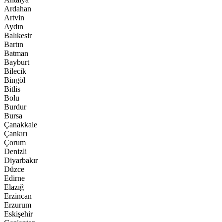
Ardahan
Artvin
Aydın
Balıkesir
Bartın
Batman
Bayburt
Bilecik
Bingöl
Bitlis
Bolu
Burdur
Bursa
Çanakkale
Çankırı
Çorum
Denizli
Diyarbakır
Düzce
Edirne
Elazığ
Erzincan
Erzurum
Eskişehir