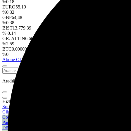
%0.18
EURO
55,19
%0.32
GBP
64,48
%0.38
BIST
13.779,39
%-0.14
GR. ALTIN
6.660,55
%2.59
BTC
0,000000
%0
Abone Ol
Aradığınız kelimeyi yazın ve entera basın, kapatmak için esc butonuna
Hızlı Erişim
Son Dakika
Günün son gelişmelerine yakından bakın.
Covid 19
Pandeminin detayları..
Döviz Kurlar