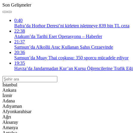
Son Gelişmeler
0:40
Bafra’da Horhor Deresi’ni kirleten işletmeye 839 bin TL ceza
22:38
Atakum’da Tarihi Eser Operasyonu – Haberler
21:37
Samsun’da Alkollü Araç Kullanan Şahıs Cezaevinde
20:36
Samsun’da Muay Thai coşkusu: 350 sporcu mücadele ediyor
19:35
Havza’da Jandarmadan Kur’an Kursu Öğrencilerine Trafik Eği
İstanbul
Ankara
İzmir
Adana
Adıyaman
Afyonkarahisar
Ağrı
Aksaray
Amasya
Antalya