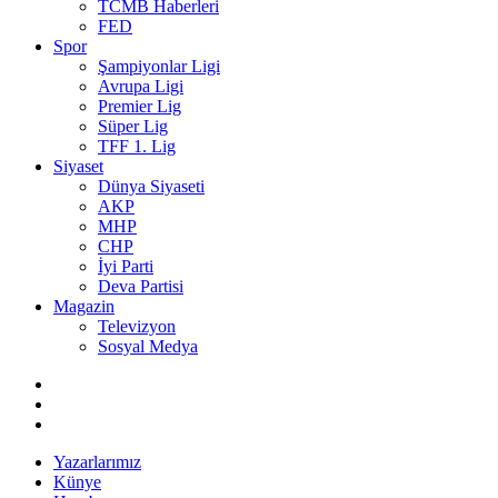
TCMB Haberleri
FED
Spor
Şampiyonlar Ligi
Avrupa Ligi
Premier Lig
Süper Lig
TFF 1. Lig
Siyaset
Dünya Siyaseti
AKP
MHP
CHP
İyi Parti
Deva Partisi
Magazin
Televizyon
Sosyal Medya
Yazarlarımız
Künye