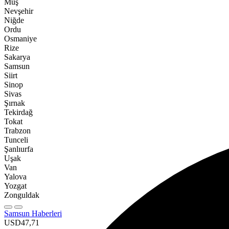
Muş
Nevşehir
Niğde
Ordu
Osmaniye
Rize
Sakarya
Samsun
Siirt
Sinop
Sivas
Şırnak
Tekirdağ
Tokat
Trabzon
Tunceli
Şanlıurfa
Uşak
Van
Yalova
Yozgat
Zonguldak
Samsun Haberleri
USD
47,71