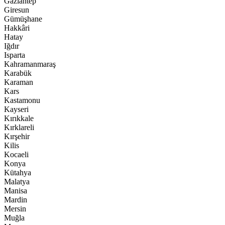
Gaziantep
Giresun
Gümüşhane
Hakkâri
Hatay
Iğdır
Isparta
Kahramanmaraş
Karabük
Karaman
Kars
Kastamonu
Kayseri
Kırıkkale
Kırklareli
Kırşehir
Kilis
Kocaeli
Konya
Kütahya
Malatya
Manisa
Mardin
Mersin
Muğla