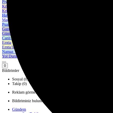
Piyasanın kalbine yakından göz atın.
Kripto Paralar
Kripto para piyasalarında son durum!
Hava Durumu
Maç Merkezi
Puan Durumu
Gazeteler
Günün gazete manşetlerini inceleyin.
Canlı Tv
Emtia
Emtia'larda son durum!
Namaz Vakitleri
Yol Durumu
0
Bildirimler
Sosyal (0)
Takip (0)
Reklam görmemek için, özel sayfa ve yazılara erişim için hemen
Bildiriminiz bulunmamaktadır.
Gündem