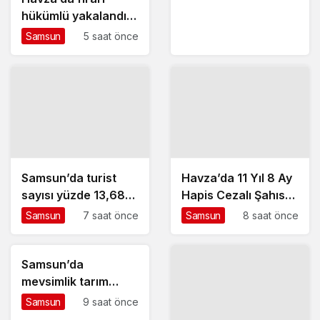
hükümlü yakalandı –
Haberler
Samsun
5 saat önce
Samsun’da turist
Havza’da 11 Yıl 8 Ay
sayısı yüzde 13,68
Hapis Cezalı Şahıs
arttı: Almanlar
Yakalandı
Samsun
7 saat önce
Samsun
8 saat önce
zirvede
Samsun’da
mevsimlik tarım
işçileri arasında
Samsun
9 saat önce
çıkan kavgada 7 kişi