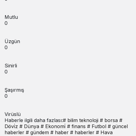
Mutlu
0
Üzgün
0
Sinirli
0
Şaşırmış
0
Virüslü
Haberle ilgili daha fazlası:
# bilim teknoloji
# borsa
#
Dövi̇z
# Dünya
# Ekonomi̇
# finans
# Futbol
# güncel
haberler
# gündem
# haber
# haberler
# Hava