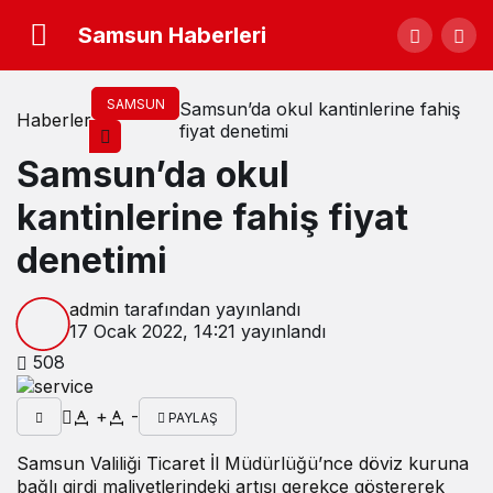
Samsun Haberleri
SAMSUN
Samsun’da okul kantinlerine fahiş
Haberler
fiyat denetimi
Samsun’da okul
kantinlerine fahiş fiyat
denetimi
admin
tarafından yayınlandı
17 Ocak 2022, 14:21
yayınlandı
508
+
-
PAYLAŞ
Samsun Valiliği Ticaret İl Müdürlüğü’nce döviz kuruna
bağlı girdi maliyetlerindeki artışı gerekçe göstererek