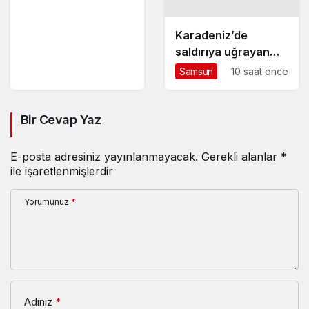
yaralandı
Karadeniz’de
saldırıya uğrayan
NADEZHDA gemisi
Samsun
10 saat önce
Samsun’da
Bir Cevap Yaz
E-posta adresiniz yayınlanmayacak.
Gerekli alanlar
*
ile işaretlenmişlerdir
Yorumunuz
*
Adınız
*