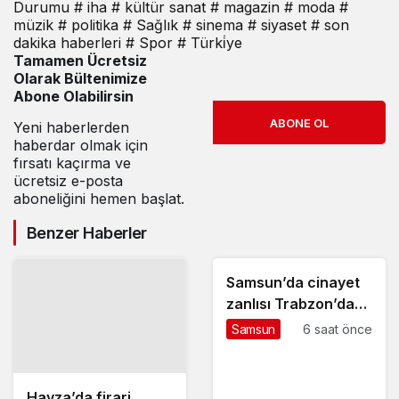
Durumu
# iha
# kültür sanat
# magazin
# moda
#
müzik
# politika
# Sağlık
# sinema
# siyaset
# son
dakika haberleri
# Spor
# Türki̇ye
Tamamen Ücretsiz
Olarak Bültenimize
Abone Olabilirsin
ABONE OL
Yeni haberlerden
haberdar olmak için
fırsatı kaçırma ve
ücretsiz e-posta
aboneliğini hemen başlat.
Benzer Haberler
Samsun’da cinayet
zanlısı Trabzon’da
yakalandı
Samsun
6 saat önce
Havza’da firari