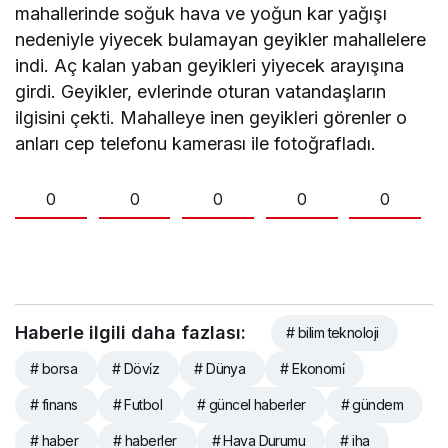
mahallerinde soğuk hava ve yoğun kar yağışı
nedeniyle yiyecek bulamayan geyikler mahallelere
indi. Aç kalan yaban geyikleri yiyecek arayışına
girdi. Geyikler, evlerinde oturan vatandaşların
ilgisini çekti. Mahalleye inen geyikleri görenler o
anları cep telefonu kamerası ile fotoğrafladı.
0
0
0
0
0
Haberle ilgili daha fazlası:
# bilim teknoloji
# borsa
# Dövi̇z
# Dünya
# Ekonomi̇
# finans
# Futbol
# güncel haberler
# gündem
# haber
# haberler
# Hava Durumu
# iha