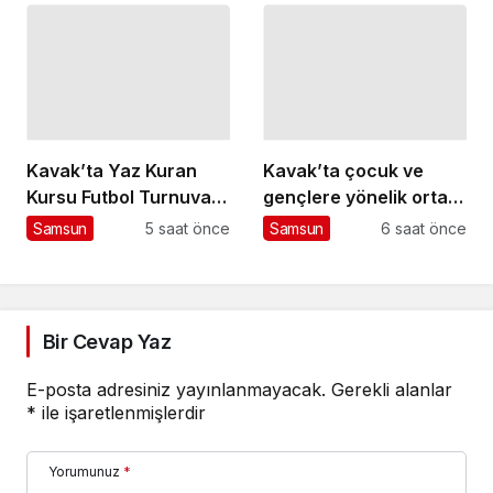
Başladı
Kavak’ta Yaz Kuran
Kavak’ta çocuk ve
Kursu Futbol Turnuvası
gençlere yönelik ortak
Sona Erdi
projeler için istişare
Samsun
5 saat önce
Samsun
6 saat önce
toplantısı
Bir Cevap Yaz
E-posta adresiniz yayınlanmayacak.
Gerekli alanlar
*
ile işaretlenmişlerdir
Yorumunuz
*