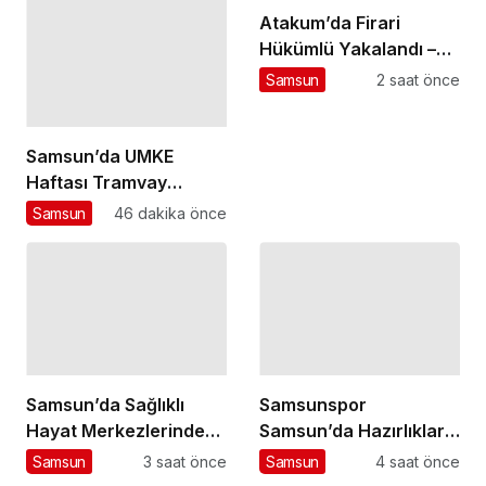
Atakum’da Firari
Hükümlü Yakalandı –
Haberler
Samsun
2 saat önce
Samsun’da UMKE
Haftası Tramvay
Kazası Tatbikatı
Samsun
46 dakika önce
Samsun’da Sağlıklı
Samsunspor
Hayat Merkezlerinde
Samsun’da Hazırlıklara
Uzaktan Hasta
Başladı – Haberler
Samsun
3 saat önce
Samsun
4 saat önce
Değerlendirme Sistemi