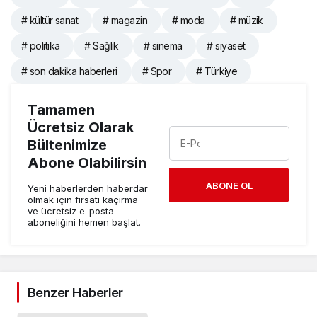
# kültür sanat
# magazin
# moda
# müzik
# politika
# Sağlık
# sinema
# siyaset
# son dakika haberleri
# Spor
# Türki̇ye
Tamamen
Ücretsiz Olarak
Bültenimize
Abone Olabilirsin
ABONE OL
Yeni haberlerden haberdar
olmak için fırsatı kaçırma
ve ücretsiz e-posta
aboneliğini hemen başlat.
Benzer Haberler