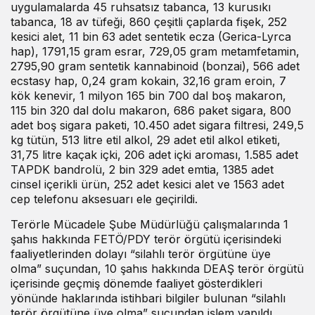
uygulamalarda 45 ruhsatsız tabanca, 13 kurusıkı
tabanca, 18 av tüfeği, 860 çeşitli çaplarda fişek, 252
kesici alet, 11 bin 63 adet sentetik ecza (Gerica-Lyrca
hap), 1791,15 gram esrar, 729,05 gram metamfetamin,
2795,90 gram sentetik kannabinoid (bonzai), 566 adet
ecstasy hap, 0,24 gram kokain, 32,16 gram eroin, 7
kök kenevir, 1 milyon 165 bin 700 dal boş makaron,
115 bin 320 dal dolu makaron, 686 paket sigara, 800
adet boş sigara paketi, 10.450 adet sigara filtresi, 249,5
kg tütün, 513 litre etil alkol, 29 adet etil alkol etiketi,
31,75 litre kaçak içki, 206 adet içki aroması, 1.585 adet
TAPDK bandrolü, 2 bin 329 adet emtia, 1385 adet
cinsel içerikli ürün, 252 adet kesici alet ve 1563 adet
cep telefonu aksesuarı ele geçirildi.
Terörle Mücadele Şube Müdürlüğü çalışmalarında 1
şahıs hakkında FETÖ/PDY terör örgütü içerisindeki
faaliyetlerinden dolayı “silahlı terör örgütüne üye
olma” suçundan, 10 şahıs hakkında DEAŞ terör örgütü
içerisinde geçmiş dönemde faaliyet gösterdikleri
yönünde haklarında istihbari bilgiler bulunan “silahlı
terör örgütüne üye olma” suçundan işlem yapıldı.