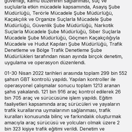
güvenliği, kamu düzeninin sağlanması, suç ve
suçlularla etkin mücadele kapsamında, Asayiş Şube
Müdürlüğü, Terörle Mücadele Şube Müdürlüğü,
Kaçakçılık ve Organize Suçlarla Mücadele Şube
Müdürlüğü, Güvenlik Şube Müdürlüğü, Narkotik
Suçlarla Mücadele Şube Müdürlüğü, Siber Suçlarla
Mücadele Şube Müdürlüğü, Göçmen Kaçakçılığıyla
Mücadele ve Hudut Kapıları Şube Müdürlüğü, Trafik
Denetleme ve Bölge Trafik Denetleme Şube
Müdürlükleri tarafından nisan ayında birçok denetim,
uygulama ve operasyon düzenlendi.
01-30 Nisan 2022 tarihleri arasında toplam 299 bin 552
şahsın GBT kontrolü yapıldı. Yapılan kontroller ile
operasyonel çalışmalar sonucu toplam 1213 aranan
şahıs yakalandı. 121 bin 916 araç kontrol edilerek 26
bin 705 araç ve sürücüsüne işlem yapıldı. Eğitim
faaliyetleri kapsamında araç sürücüleri ve yayaların
trafik kurallarına uymalarının sağlanması, trafik
kuralları konusunda bilinç ve farkındalık oluşturmak
amacıyla araç sürücüsü ve yolcuları olmak üzere 2
bin 323 kişiye trafik eğitimi verildi. Denetim ve