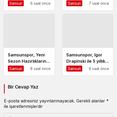
Trafik Kazası: 2 Ölü,
gözaltında
Samsun
6 saat önce
Samsun
7 saat önce
960 Yaralı
Samsunspor, Yeni
Samsunspor, Igor
Sezon Hazırlıklarına
Drapinski ile 5 yıllık
Samsun’da Devam
sözleşme imzaladı
Samsun
8 saat önce
Samsun
9 saat önce
Ediyor
Bir Cevap Yaz
E-posta adresiniz yayınlanmayacak.
Gerekli alanlar
*
ile işaretlenmişlerdir