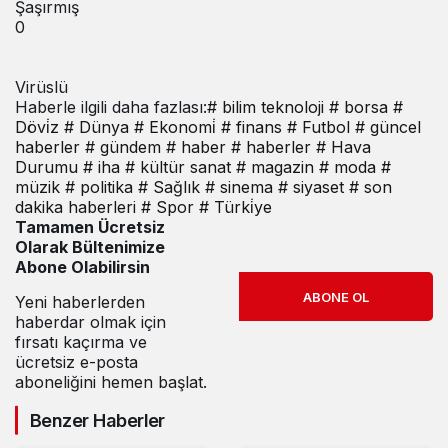
Şaşırmış
0
Virüslü
Haberle ilgili daha fazlası:
# bilim teknoloji
# borsa
#
Dövi̇z
# Dünya
# Ekonomi̇
# finans
# Futbol
# güncel
haberler
# gündem
# haber
# haberler
# Hava
Durumu
# iha
# kültür sanat
# magazin
# moda
#
müzik
# politika
# Sağlık
# sinema
# siyaset
# son
dakika haberleri
# Spor
# Türki̇ye
Tamamen Ücretsiz
Olarak Bültenimize
Abone Olabilirsin
ABONE OL
Yeni haberlerden
haberdar olmak için
fırsatı kaçırma ve
ücretsiz e-posta
aboneliğini hemen başlat.
Benzer Haberler