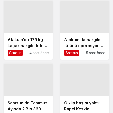
Atakum’da 179 kg
Atakum’da nargile
kaçak nargile tütünü
tütünü operasyonu –
ele geçirildi
Haberler
Samsun
4 saat önce
Samsun
5 saat önce
Samsun’da Temmuz
O klip başını yaktı:
Ayında 2 Bin 360
Rapçi Keskin