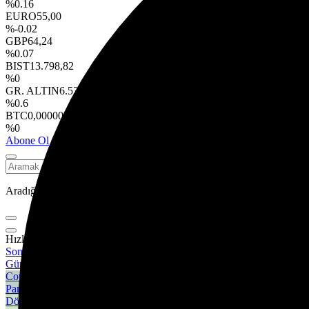
%0.16
EURO
55,00
%-0.02
GBP
64,24
%0.07
BIST
13.798,82
%0
GR. ALTIN
6.531,79
%0.6
BTC
0,000000
%0
Abone Ol
Aradığınız kelimeyi yazın ve entera basın, kapatmak için esc butonuna
Hızlı Erişim
Son Dakika
Günün son gelişmelerine yakından bakın.
Covid 19
Pandeminin detayları..
Döviz Kurlar