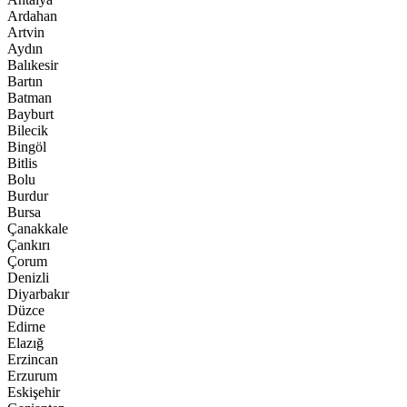
Ardahan
Artvin
Aydın
Balıkesir
Bartın
Batman
Bayburt
Bilecik
Bingöl
Bitlis
Bolu
Burdur
Bursa
Çanakkale
Çankırı
Çorum
Denizli
Diyarbakır
Düzce
Edirne
Elazığ
Erzincan
Erzurum
Eskişehir