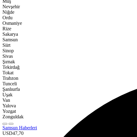
Muş
Nevşehir
Niğde
Ordu
Osmaniye
Rize
Sakarya
Samsun
Siirt
Sinop
Sivas
Şırnak
Tekirdağ
Tokat
Trabzon
Tunceli
Şanlıurfa
Uşak
Van
Yalova
Yozgat
Zonguldak
Samsun Haberleri
USD
47,70