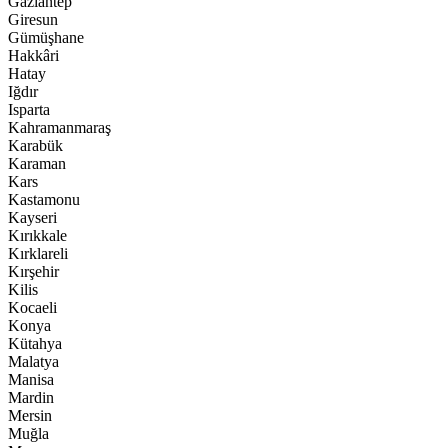
Gaziantep
Giresun
Gümüşhane
Hakkâri
Hatay
Iğdır
Isparta
Kahramanmaraş
Karabük
Karaman
Kars
Kastamonu
Kayseri
Kırıkkale
Kırklareli
Kırşehir
Kilis
Kocaeli
Konya
Kütahya
Malatya
Manisa
Mardin
Mersin
Muğla