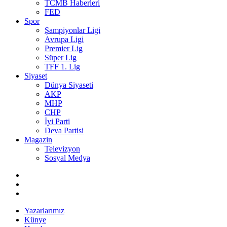
TCMB Haberleri
FED
Spor
Şampiyonlar Ligi
Avrupa Ligi
Premier Lig
Süper Lig
TFF 1. Lig
Siyaset
Dünya Siyaseti
AKP
MHP
CHP
İyi Parti
Deva Partisi
Magazin
Televizyon
Sosyal Medya
Yazarlarımız
Künye