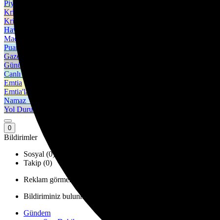
Piyasanın kalbine yakından göz atın.
Kripto Paralar
Kripto para piyasalarında son durum!
Hava Durumu
Maç Merkezi
Puan Durumu
Gazeteler
Günün gazete manşetlerini inceleyin.
Canlı Tv
Emtia
Emtia'larda son durum!
Namaz Vakitleri
Yol Durumu
0
Bildirimler
Sosyal (0)
Takip (0)
Reklam görmemek için, özel sayfa ve yazılara erişim için hemen
Bildiriminiz bulunmamaktadır.
Gündem