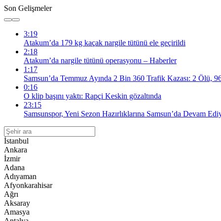
Son Gelişmeler
3:19
Atakum’da 179 kg kaçak nargile tütünü ele geçirildi
2:18
Atakum’da nargile tütünü operasyonu – Haberler
1:17
Samsun’da Temmuz Ayında 2 Bin 360 Trafik Kazası: 2 Ölü, 96
0:16
O klip başını yaktı: Rapçi Keskin gözaltında
23:15
Samsunspor, Yeni Sezon Hazırlıklarına Samsun’da Devam Edi
İstanbul
Ankara
İzmir
Adana
Adıyaman
Afyonkarahisar
Ağrı
Aksaray
Amasya
Antalya