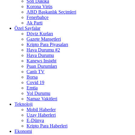
Son Dakika
Korona Virüs
ABD Başkanlık Seçimleri
Fenerbahçe
Ak Parti
Özel Sayfalar
Döviz Kurları
Gazete Manşetleri
Kripto Para Piyasaları
Hava Durumu #2
Hava Durumu
Kanews Insight
Puan Durumları
Canlı TV
Borsa
Covid 19
Emtia
Yol Durumu
Namaz Vakitleri
Teknoloji
Mobil Haberler
Uzay Haberleri
E-Dünya
Kripto Para Haberleri
Ekonomi