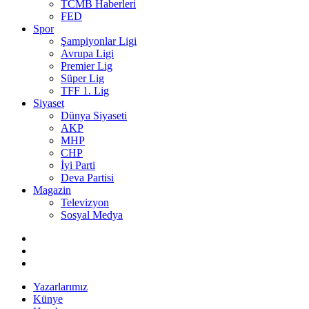
TCMB Haberleri
FED
Spor
Şampiyonlar Ligi
Avrupa Ligi
Premier Lig
Süper Lig
TFF 1. Lig
Siyaset
Dünya Siyaseti
AKP
MHP
CHP
İyi Parti
Deva Partisi
Magazin
Televizyon
Sosyal Medya
Yazarlarımız
Künye