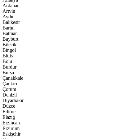
Ardahan
Artvin
Aydın
Balıkesir
Bartın
Batman
Bayburt
Bilecik
Bingöl
Bitlis
Bolu
Burdur
Bursa
Çanakkale
Çankırı
Çorum
Denizli
Diyarbakır
Düzce
Edirne
Elazığ
Erzincan
Erzurum
Eskişehir