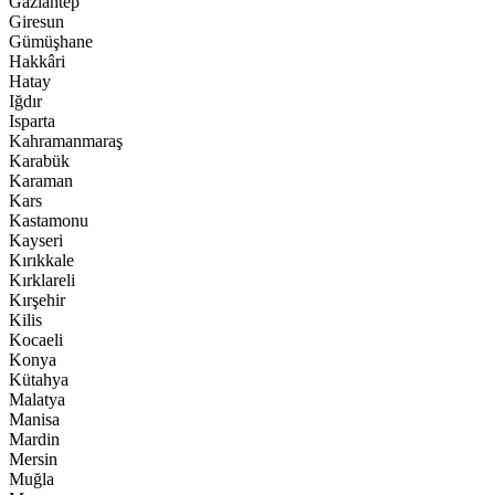
Gaziantep
Giresun
Gümüşhane
Hakkâri
Hatay
Iğdır
Isparta
Kahramanmaraş
Karabük
Karaman
Kars
Kastamonu
Kayseri
Kırıkkale
Kırklareli
Kırşehir
Kilis
Kocaeli
Konya
Kütahya
Malatya
Manisa
Mardin
Mersin
Muğla