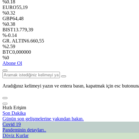
%0.18
EURO
55,19
%0.32
GBP
64,48
%0.38
BIST
13.779,39
%-0.14
GR. ALTIN
6.660,55
%2.59
BTC
0,000000
%0
Abone Ol
Aradığınız kelimeyi yazın ve entera basın, kapatmak için esc butonuna
Hızlı Erişim
Son Dakika
Günün son gelişmelerine yakından bakın.
Covid 19
Pandeminin detayları..
Döviz Kurlar