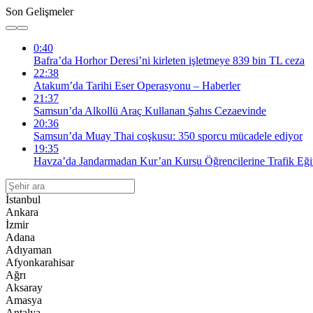
Son Gelişmeler
0:40
Bafra’da Horhor Deresi’ni kirleten işletmeye 839 bin TL ceza
22:38
Atakum’da Tarihi Eser Operasyonu – Haberler
21:37
Samsun’da Alkollü Araç Kullanan Şahıs Cezaevinde
20:36
Samsun’da Muay Thai coşkusu: 350 sporcu mücadele ediyor
19:35
Havza’da Jandarmadan Kur’an Kursu Öğrencilerine Trafik Eği
İstanbul
Ankara
İzmir
Adana
Adıyaman
Afyonkarahisar
Ağrı
Aksaray
Amasya
Antalya