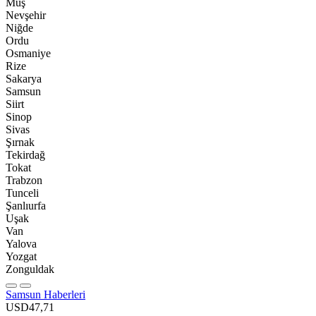
Muş
Nevşehir
Niğde
Ordu
Osmaniye
Rize
Sakarya
Samsun
Siirt
Sinop
Sivas
Şırnak
Tekirdağ
Tokat
Trabzon
Tunceli
Şanlıurfa
Uşak
Van
Yalova
Yozgat
Zonguldak
Samsun Haberleri
USD
47,71