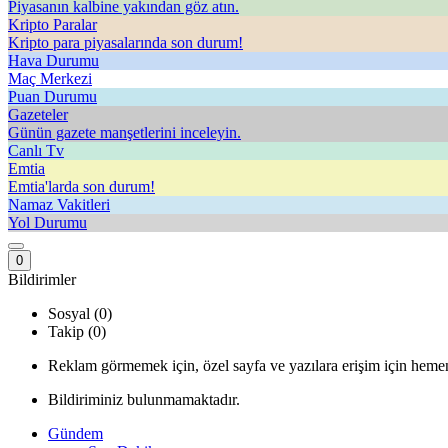
Piyasanın kalbine yakından göz atın.
Kripto Paralar
Kripto para piyasalarında son durum!
Hava Durumu
Maç Merkezi
Puan Durumu
Gazeteler
Günün gazete manşetlerini inceleyin.
Canlı Tv
Emtia
Emtia'larda son durum!
Namaz Vakitleri
Yol Durumu
0
Bildirimler
Sosyal (0)
Takip (0)
Reklam görmemek için, özel sayfa ve yazılara erişim için hemen
Bildiriminiz bulunmamaktadır.
Gündem