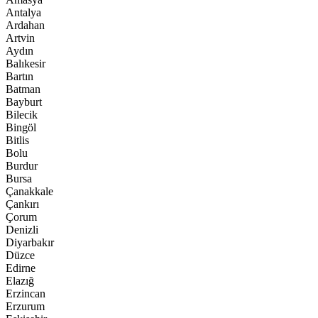
Antalya
Ardahan
Artvin
Aydın
Balıkesir
Bartın
Batman
Bayburt
Bilecik
Bingöl
Bitlis
Bolu
Burdur
Bursa
Çanakkale
Çankırı
Çorum
Denizli
Diyarbakır
Düzce
Edirne
Elazığ
Erzincan
Erzurum