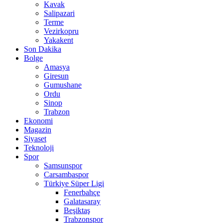
Kavak
Salipazari
Terme
Vezirkopru
Yakakent
Son Dakika
Bolge
Amasya
Giresun
Gumushane
Ordu
Sinop
Trabzon
Ekonomi
Magazin
Siyaset
Teknoloji
Spor
Samsunspor
Carsambaspor
Türkiye Süper Ligi
Fenerbahçe
Galatasaray
Beşiktaş
Trabzonspor