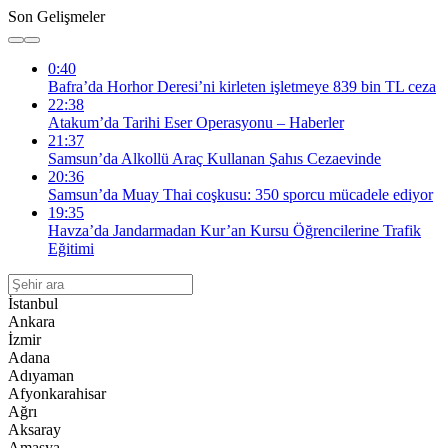
Son Gelişmeler
0:40
Bafra’da Horhor Deresi’ni kirleten işletmeye 839 bin TL ceza
22:38
Atakum’da Tarihi Eser Operasyonu – Haberler
21:37
Samsun’da Alkollü Araç Kullanan Şahıs Cezaevinde
20:36
Samsun’da Muay Thai coşkusu: 350 sporcu mücadele ediyor
19:35
Havza’da Jandarmadan Kur’an Kursu Öğrencilerine Trafik
Eğitimi
İstanbul
Ankara
İzmir
Adana
Adıyaman
Afyonkarahisar
Ağrı
Aksaray
Amasya