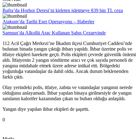
Bafra’da Horhor Deresi’ni kirleten işletmeye 839 bin TL ceza
Atakum’da Tarihi Eser Operasyonu – Haberler
Samsun’da Alkollü Araç Kullanan Şahıs Cezaevinde
112 Acil Çağrı Merkezi’ne İlkadım ilçesi Cumhuriyet Caddesi’nde
bulunan binada yangın çıktığı ihbarı yapıldı. İhbar üzerine polis ve
itfaiye ekipleri harekete geçti. Polis ekipleri çevrede güvenlik önlemi
aldı. İtfaiyenin 2 yangın söndürme aracı ve çok sayıda personeli de
yangına müdahale etmek üzere adrese intikal etti. Bölgedeki
yoğunluğa vatandaşlar da dahil oldu. Ancak durum beklenenden
farklı çıktı.
Olay yerindeki polis, itfaiye, zabıta ve vatandaşlar yangının nerede
olduğunu anlayamadı. İhbar yapılan binaya girilmesiyle de yangın
sanılanın kalorifer kazanından çıkan su buharı olduğu anlaşıldı.
Yangın diye yapılan ihbar ekipleri de şaşırttı.
0
Mutlu