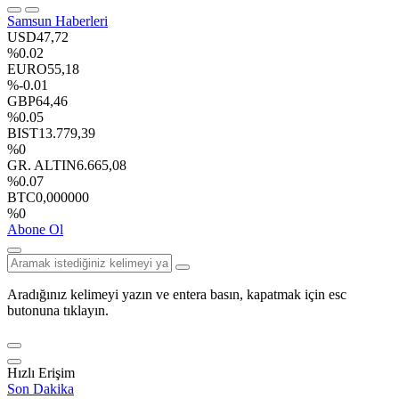
Samsun Haberleri
USD
47,72
%0.02
EURO
55,18
%-0.01
GBP
64,46
%0.05
BIST
13.779,39
%0
GR. ALTIN
6.665,08
%0.07
BTC
0,000000
%0
Abone Ol
Aradığınız kelimeyi yazın ve entera basın, kapatmak için esc
butonuna tıklayın.
Hızlı Erişim
Son Dakika