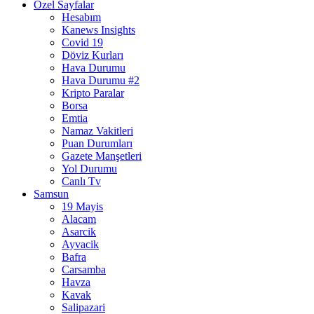
Özel Sayfalar
Hesabım
Kanews Insights
Covid 19
Döviz Kurları
Hava Durumu
Hava Durumu #2
Kripto Paralar
Borsa
Emtia
Namaz Vakitleri
Puan Durumları
Gazete Manşetleri
Yol Durumu
Canlı Tv
Samsun
19 Mayis
Alacam
Asarcik
Ayvacik
Bafra
Carsamba
Havza
Kavak
Salipazari