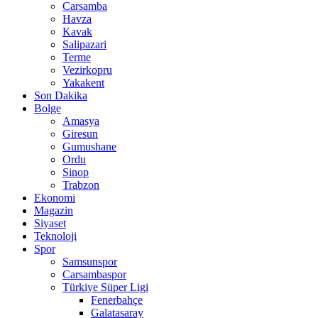
Carsamba
Havza
Kavak
Salipazari
Terme
Vezirkopru
Yakakent
Son Dakika
Bolge
Amasya
Giresun
Gumushane
Ordu
Sinop
Trabzon
Ekonomi
Magazin
Siyaset
Teknoloji
Spor
Samsunspor
Carsambaspor
Türkiye Süper Ligi
Fenerbahçe
Galatasaray