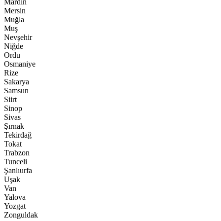
Mardin
Mersin
Muğla
Muş
Nevşehir
Niğde
Ordu
Osmaniye
Rize
Sakarya
Samsun
Siirt
Sinop
Sivas
Şırnak
Tekirdağ
Tokat
Trabzon
Tunceli
Şanlıurfa
Uşak
Van
Yalova
Yozgat
Zonguldak