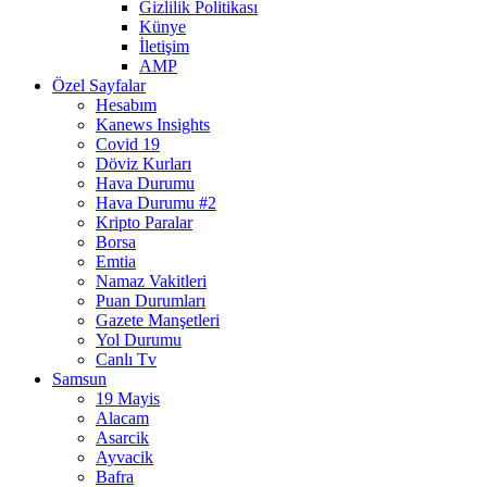
Gizlilik Politikası
Künye
İletişim
AMP
Özel Sayfalar
Hesabım
Kanews Insights
Covid 19
Döviz Kurları
Hava Durumu
Hava Durumu #2
Kripto Paralar
Borsa
Emtia
Namaz Vakitleri
Puan Durumları
Gazete Manşetleri
Yol Durumu
Canlı Tv
Samsun
19 Mayis
Alacam
Asarcik
Ayvacik
Bafra