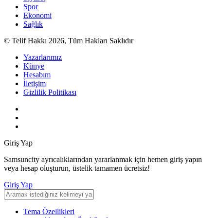
Spor
Ekonomi
Sağlık
© Telif Hakkı 2026, Tüm Hakları Saklıdır
Yazarlarımız
Künye
Hesabım
İletişim
Gizlilik Politikası
Giriş Yap
Samsuncity ayrıcalıklarından yararlanmak için hemen giriş yapın
veya hesap oluşturun, üstelik tamamen ücretsiz!
Giriş Yap
Tema Özellikleri