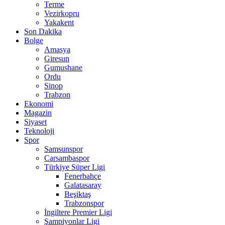
Terme
Vezirkopru
Yakakent
Son Dakika
Bolge
Amasya
Giresun
Gumushane
Ordu
Sinop
Trabzon
Ekonomi
Magazin
Siyaset
Teknoloji
Spor
Samsunspor
Carsambaspor
Türkiye Süper Ligi
Fenerbahçe
Galatasaray
Beşiktaş
Trabzonspor
İngiltere Premier Ligi
Şampiyonlar Ligi