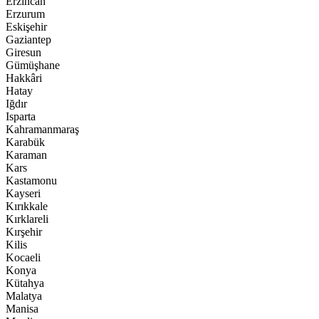
Erzincan
Erzurum
Eskişehir
Gaziantep
Giresun
Gümüşhane
Hakkâri
Hatay
Iğdır
Isparta
Kahramanmaraş
Karabük
Karaman
Kars
Kastamonu
Kayseri
Kırıkkale
Kırklareli
Kırşehir
Kilis
Kocaeli
Konya
Kütahya
Malatya
Manisa