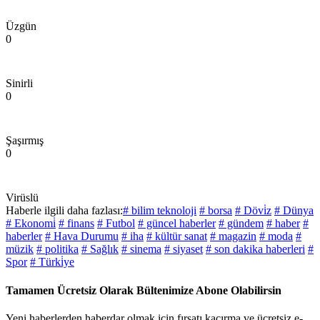
Üzgün
0
Sinirli
0
Şaşırmış
0
Virüslü
Haberle ilgili daha fazlası:
# bilim teknoloji
# borsa
# Dövi̇z
# Dünya
# Ekonomi̇
# finans
# Futbol
# güncel haberler
# gündem
# haber
#
haberler
# Hava Durumu
# iha
# kültür sanat
# magazin
# moda
#
müzik
# politika
# Sağlık
# sinema
# siyaset
# son dakika haberleri
#
Spor
# Türki̇ye
Tamamen Ücretsiz Olarak Bültenimize Abone Olabilirsin
Yeni haberlerden haberdar olmak için fırsatı kaçırma ve ücretsiz e-