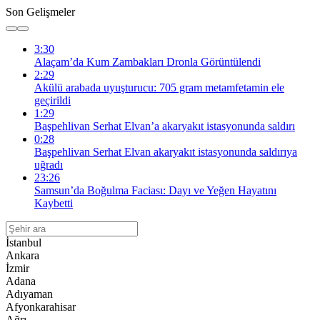
Son Gelişmeler
3:30
Alaçam’da Kum Zambakları Dronla Görüntülendi
2:29
Akülü arabada uyuşturucu: 705 gram metamfetamin ele
geçirildi
1:29
Başpehlivan Serhat Elvan’a akaryakıt istasyonunda saldırı
0:28
Başpehlivan Serhat Elvan akaryakıt istasyonunda saldırıya
uğradı
23:26
Samsun’da Boğulma Faciası: Dayı ve Yeğen Hayatını
Kaybetti
İstanbul
Ankara
İzmir
Adana
Adıyaman
Afyonkarahisar
Ağrı