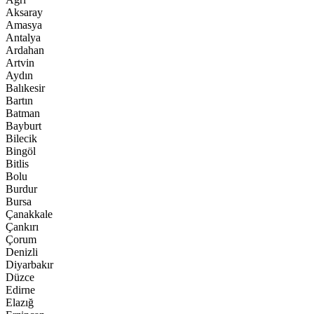
Aksaray
Amasya
Antalya
Ardahan
Artvin
Aydın
Balıkesir
Bartın
Batman
Bayburt
Bilecik
Bingöl
Bitlis
Bolu
Burdur
Bursa
Çanakkale
Çankırı
Çorum
Denizli
Diyarbakır
Düzce
Edirne
Elazığ