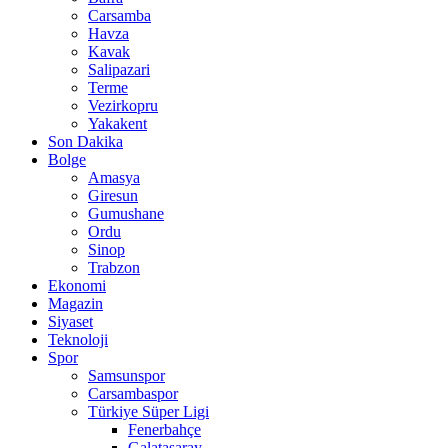
Carsamba
Havza
Kavak
Salipazari
Terme
Vezirkopru
Yakakent
Son Dakika
Bolge
Amasya
Giresun
Gumushane
Ordu
Sinop
Trabzon
Ekonomi
Magazin
Siyaset
Teknoloji
Spor
Samsunspor
Carsambaspor
Türkiye Süper Ligi
Fenerbahçe
Galatasaray