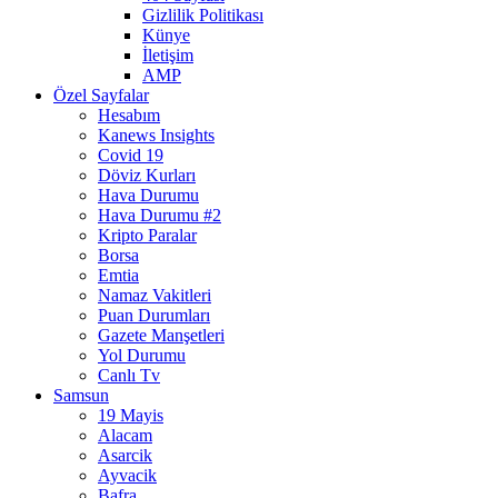
Gizlilik Politikası
Künye
İletişim
AMP
Özel Sayfalar
Hesabım
Kanews Insights
Covid 19
Döviz Kurları
Hava Durumu
Hava Durumu #2
Kripto Paralar
Borsa
Emtia
Namaz Vakitleri
Puan Durumları
Gazete Manşetleri
Yol Durumu
Canlı Tv
Samsun
19 Mayis
Alacam
Asarcik
Ayvacik
Bafra