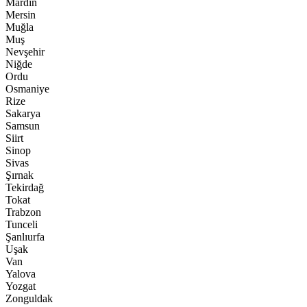
Mardin
Mersin
Muğla
Muş
Nevşehir
Niğde
Ordu
Osmaniye
Rize
Sakarya
Samsun
Siirt
Sinop
Sivas
Şırnak
Tekirdağ
Tokat
Trabzon
Tunceli
Şanlıurfa
Uşak
Van
Yalova
Yozgat
Zonguldak