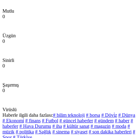
Mutlu
0
Üzgün
0
Sinirli
0
Şaşırmış
0
Virüslü
Haberle ilgili daha fazlası:
# bilim teknoloji
# borsa
# Dövi̇z
# Dünya
# Ekonomi̇
# finans
# Futbol
# güncel haberler
# gündem
# haber
#
haberler
# Hava Durumu
# iha
# kültür sanat
# magazin
# moda
#
müzik
# politika
# Sağlık
# sinema
# siyaset
# son dakika haberleri
#
Spor
# Türki̇ye