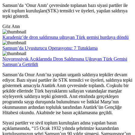
Samsun’da ‘Onur Anıtı’ çevresinde toplanan bazı siyasi partiler ile
sivil toplum kuruluşları(STK) temsilci ve üyeleri, yapılan saldırıya
tepki gösterdi.
Göz Atın
Karadeniz’de dron saldırısına uğrayan Türk gemisi hurdaya döndü
Samsun’da Uyuşturucu Operasyonu: 7 Tutuklama
Novorossiysk Açıklarında Dron Saldırısına Uğrayan Türk Gemisi
Samsun’a Getirildi
Samsun’da Onur Anıtı’na yapılan urganlı saldırıya tepkiler devam
ediyor. Bazı siyasi partiler ile STK temsilci ve üyeleri, saldırıya tepki
göstermek amacıyla Atatürk Anıtı çevresinde toplandı. Coşkulu bir
şekilde ellerinde Türk bayraklarını sallayan vatandaşlar marşlar
söyleyerek saldırıya tepki gösterdi. Anıt etrafında gerçekleşen
programda saygı duruşunda bulunulması ve İstiklal Marşı’nın
okunmasının ardından topluluk tarafından Atatürk’ün Gençliğe
Hitabesi okundu. Akabinde ise basın açıklamasına geçildi.
Siyasi partiler ve sivil toplum kuruluşları adına yapılan basın
açıklamasında, “15 Ocak 1932 yılında şehrimize kazandırılan
kurtuluşumuzun şehri Samsun’un 90 yıldır simgesi, Samsunspor’un