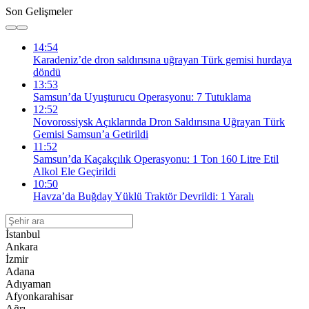
Son Gelişmeler
14:54
Karadeniz’de dron saldırısına uğrayan Türk gemisi hurdaya
döndü
13:53
Samsun’da Uyuşturucu Operasyonu: 7 Tutuklama
12:52
Novorossiysk Açıklarında Dron Saldırısına Uğrayan Türk
Gemisi Samsun’a Getirildi
11:52
Samsun’da Kaçakçılık Operasyonu: 1 Ton 160 Litre Etil
Alkol Ele Geçirildi
10:50
Havza’da Buğday Yüklü Traktör Devrildi: 1 Yaralı
İstanbul
Ankara
İzmir
Adana
Adıyaman
Afyonkarahisar
Ağrı