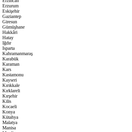
Erzincan
Erzurum
Eskişehir
Gaziantep
Giresun
Gümüşhane
Hakkâri
Hatay
Iğdır
Isparta
Kahramanmaraş
Karabük
Karaman
Kars
Kastamonu
Kayseri
Kırıkkale
Kırklareli
Kırşehir
Kilis
Kocaeli
Konya
Kütahya
Malatya
Manisa