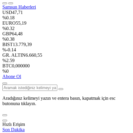
Samsun Haberleri
USD
47,71
%0.18
EURO
55,19
%0.32
GBP
64,48
%0.38
BIST
13.779,39
%-0.14
GR. ALTIN
6.660,55
%2.59
BTC
0,000000
%0
Abone Ol
Aradığınız kelimeyi yazın ve entera basın, kapatmak için esc
butonuna tıklayın.
Hızlı Erişim
Son Dakika