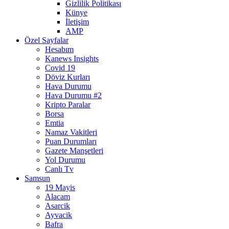
Gizlilik Politikası
Künye
İletişim
AMP
Özel Sayfalar
Hesabım
Kanews Insights
Covid 19
Döviz Kurları
Hava Durumu
Hava Durumu #2
Kripto Paralar
Borsa
Emtia
Namaz Vakitleri
Puan Durumları
Gazete Manşetleri
Yol Durumu
Canlı Tv
Samsun
19 Mayis
Alacam
Asarcik
Ayvacik
Bafra