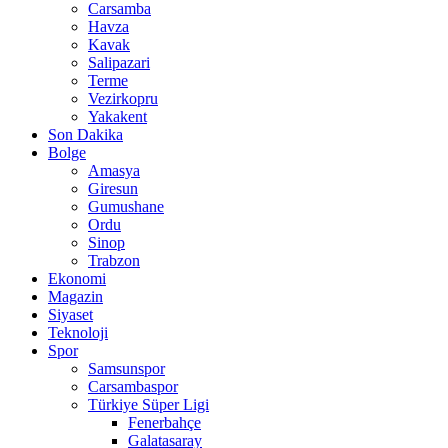
Carsamba
Havza
Kavak
Salipazari
Terme
Vezirkopru
Yakakent
Son Dakika
Bolge
Amasya
Giresun
Gumushane
Ordu
Sinop
Trabzon
Ekonomi
Magazin
Siyaset
Teknoloji
Spor
Samsunspor
Carsambaspor
Türkiye Süper Ligi
Fenerbahçe
Galatasaray