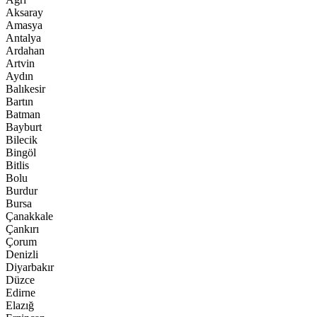
Aksaray
Amasya
Antalya
Ardahan
Artvin
Aydın
Balıkesir
Bartın
Batman
Bayburt
Bilecik
Bingöl
Bitlis
Bolu
Burdur
Bursa
Çanakkale
Çankırı
Çorum
Denizli
Diyarbakır
Düzce
Edirne
Elazığ