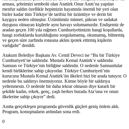
arması, şehrimizi sembolü olan Atatürk Onur Anıtı’na yapılan
menfur saldırı özellikle hepimizin hayatında önemli bir yeri olan
bizler kadar tüm Türkiye’de tarifsiz bir üzüntüye ve derin bir
kaygıya neden olmuştur. Üzüntümüz minnet, şükran ve sadakat
duygusu olmayan kişilerle aynı havayı solumamızdır. Endişemiz de
aradan geçen 100 yıla rağmen Cumhuriyetimizin hangi koşullarda,
hangi zorluklarda kurulduğunu sorgulamamış, okumamış, bilmemiş
ve geçen süre zarfında rotasına aklını ipotek ettirmiş kişilerin
varlığıdır” denildi.
Atakum Belediye Başkanı Av. Cemil Deveci ise “Bu bir Türkiye
Cumhuriyeti’ne saldırıdır. Mustafa Kemal Atatürk’e saldırıdır.
Samsun ve Türkiye’nin birliğine saldırıdır. O nedenle Samsunlular
kendi birliklerine sahip çıkıyorlar. Türkiye Cumhuriyeti’nin
kurucusu Mustafa Kemal Atatürk’ün ilkeleri bizi bir arada tutuyor. O
nedenle bu saldırıyı önemsiyoruz. Kimse böyle bir saldırıya
yeltenmesin. O nedenle bir daha tekrar olmasın diye kararlı bir
şekilde kadın, erkek, genç, yaşlı herkes burada Ata’sına ve onun
ilkelerine sahip çıkıyor” dedi.
Anıtta gerçekleşen programda güvenlik güçleri geniş önlem aldı.
Program, konuşmaların ardından sona erdi.
0