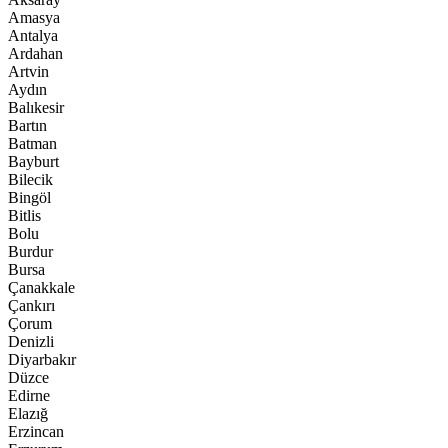
Amasya
Antalya
Ardahan
Artvin
Aydın
Balıkesir
Bartın
Batman
Bayburt
Bilecik
Bingöl
Bitlis
Bolu
Burdur
Bursa
Çanakkale
Çankırı
Çorum
Denizli
Diyarbakır
Düzce
Edirne
Elazığ
Erzincan