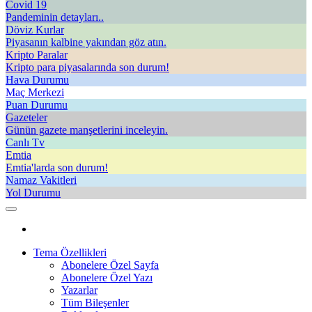
Covid 19
Pandeminin detayları..
Döviz Kurlar
Piyasanın kalbine yakından göz atın.
Kripto Paralar
Kripto para piyasalarında son durum!
Hava Durumu
Maç Merkezi
Puan Durumu
Gazeteler
Günün gazete manşetlerini inceleyin.
Canlı Tv
Emtia
Emtia'larda son durum!
Namaz Vakitleri
Yol Durumu
Tema Özellikleri
Abonelere Özel Sayfa
Abonelere Özel Yazı
Yazarlar
Tüm Bileşenler