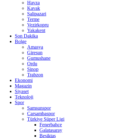
Havza
Kavak
Salipazari
Terme
Vezirkopru
Yakakent
Son Dakika
Bolge
Amasya
Giresun
Gumushane
Ordu
Sinop
Trabzon
Ekonomi
Magazin
Siyaset
Teknoloji
Spor
Samsunspor
Carsambaspor
Türkiye Süper Ligi
Fenerbahçe
Galatasaray
Beşiktaş