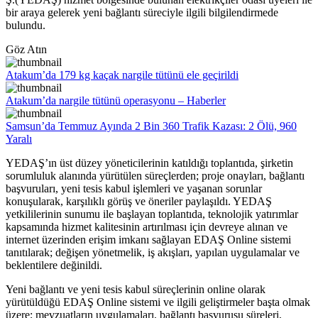
bir araya gelerek yeni bağlantı süreciyle ilgili bilgilendirmede
bulundu.
Göz Atın
Atakum’da 179 kg kaçak nargile tütünü ele geçirildi
Atakum’da nargile tütünü operasyonu – Haberler
Samsun’da Temmuz Ayında 2 Bin 360 Trafik Kazası: 2 Ölü, 960
Yaralı
YEDAŞ’ın üst düzey yöneticilerinin katıldığı toplantıda, şirketin
sorumluluk alanında yürütülen süreçlerden; proje onayları, bağlantı
başvuruları, yeni tesis kabul işlemleri ve yaşanan sorunlar
konuşularak, karşılıklı görüş ve öneriler paylaşıldı. YEDAŞ
yetkililerinin sunumu ile başlayan toplantıda, teknolojik yatırımlar
kapsamında hizmet kalitesinin artırılması için devreye alınan ve
internet üzerinden erişim imkanı sağlayan EDAŞ Online sistemi
tanıtılarak; değişen yönetmelik, iş akışları, yapılan uygulamalar ve
beklentilere değinildi.
Yeni bağlantı ve yeni tesis kabul süreçlerinin online olarak
yürütüldüğü EDAŞ Online sistemi ve ilgili geliştirmeler başta olmak
üzere; mevzuatların uygulamaları, bağlantı başvurusu süreleri,