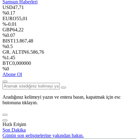
Samsun Haberleri
USD
47,71
%0.17
EURO
55,01
%-0.01
GBP
64,22
%0.07
BIST
13.867,48
%0.5
GR. ALTIN
6.586,76
%1.45
BTC
0,000000
%0
Abone Ol
Aradığınız kelimeyi yazın ve entera basın, kapatmak için esc
butonuna tıklayın.
Hızlı Erişim
Son Dakika
Günün son gelişmelerine yakından bakın.