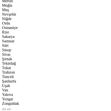
Mersin
Muğla
Muş
Nevşehir
Niğde
Ordu
Osmaniye
Rize
Sakarya
Samsun
Siirt
Sinop
Sivas
Şırnak
Tekirdağ
Tokat
Trabzon
Tunceli
Şanlıurfa
Uşak
Van
Yalova
Yozgat
Zonguldak