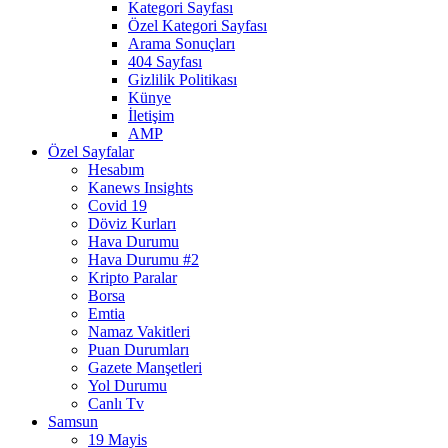
Kategori Sayfası
Özel Kategori Sayfası
Arama Sonuçları
404 Sayfası
Gizlilik Politikası
Künye
İletişim
AMP
Özel Sayfalar
Hesabım
Kanews Insights
Covid 19
Döviz Kurları
Hava Durumu
Hava Durumu #2
Kripto Paralar
Borsa
Emtia
Namaz Vakitleri
Puan Durumları
Gazete Manşetleri
Yol Durumu
Canlı Tv
Samsun
19 Mayis