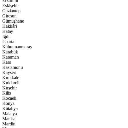
Erzurum
Eskişehir
Gaziantep
Giresun
Gümüşhane
Hakkâri
Hatay
Iğdır
Isparta
Kahramanmaraş
Karabük
Karaman
Kars
Kastamonu
Kayseri
Kırıkkale
Kırklareli
Kırşehir
Kilis
Kocaeli
Konya
Kütahya
Malatya
Manisa
Mardin