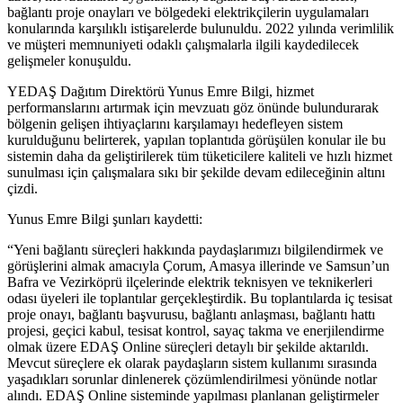
bağlantı proje onayları ve bölgedeki elektrikçilerin uygulamaları
konularında karşılıklı istişarelerde bulunuldu. 2022 yılında verimlilik
ve müşteri memnuniyeti odaklı çalışmalarla ilgili kaydedilecek
gelişmeler konuşuldu.
YEDAŞ Dağıtım Direktörü Yunus Emre Bilgi, hizmet
performanslarını artırmak için mevzuatı göz önünde bulundurarak
bölgenin gelişen ihtiyaçlarını karşılamayı hedefleyen sistem
kurulduğunu belirterek, yapılan toplantıda görüşülen konular ile bu
sistemin daha da geliştirilerek tüm tüketicilere kaliteli ve hızlı hizmet
sunulması için çalışmalara sıkı bir şekilde devam edileceğinin altını
çizdi.
Yunus Emre Bilgi şunları kaydetti:
“Yeni bağlantı süreçleri hakkında paydaşlarımızı bilgilendirmek ve
görüşlerini almak amacıyla Çorum, Amasya illerinde ve Samsun’un
Bafra ve Vezirköprü ilçelerinde elektrik teknisyen ve teknikerleri
odası üyeleri ile toplantılar gerçekleştirdik. Bu toplantılarda iç tesisat
proje onayı, bağlantı başvurusu, bağlantı anlaşması, bağlantı hattı
projesi, geçici kabul, tesisat kontrol, sayaç takma ve enerjilendirme
olmak üzere EDAŞ Online süreçleri detaylı bir şekilde aktarıldı.
Mevcut süreçlere ek olarak paydaşların sistem kullanımı sırasında
yaşadıkları sorunlar dinlenerek çözümlendirilmesi yönünde notlar
alındı. EDAŞ Online sisteminde yapılması planlanan geliştirmeler