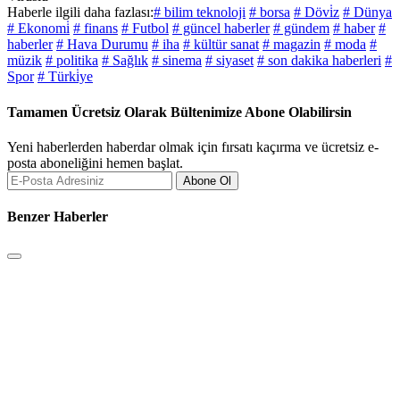
Haberle ilgili daha fazlası:
# bilim teknoloji
# borsa
# Dövi̇z
# Dünya
# Ekonomi̇
# finans
# Futbol
# güncel haberler
# gündem
# haber
#
haberler
# Hava Durumu
# iha
# kültür sanat
# magazin
# moda
#
müzik
# politika
# Sağlık
# sinema
# siyaset
# son dakika haberleri
#
Spor
# Türki̇ye
Tamamen Ücretsiz Olarak Bültenimize Abone Olabilirsin
Yeni haberlerden haberdar olmak için fırsatı kaçırma ve ücretsiz e-
posta aboneliğini hemen başlat.
Abone Ol
Benzer Haberler