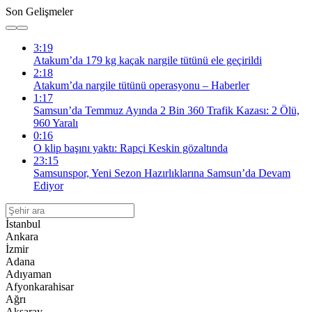
Son Gelişmeler
3:19
Atakum’da 179 kg kaçak nargile tütünü ele geçirildi
2:18
Atakum’da nargile tütünü operasyonu – Haberler
1:17
Samsun’da Temmuz Ayında 2 Bin 360 Trafik Kazası: 2 Ölü,
960 Yaralı
0:16
O klip başını yaktı: Rapçi Keskin gözaltında
23:15
Samsunspor, Yeni Sezon Hazırlıklarına Samsun’da Devam
Ediyor
İstanbul
Ankara
İzmir
Adana
Adıyaman
Afyonkarahisar
Ağrı
Aksaray