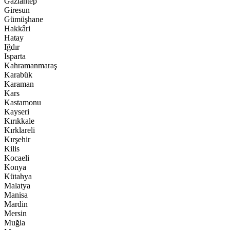
Gaziantep
Giresun
Gümüşhane
Hakkâri
Hatay
Iğdır
Isparta
Kahramanmaraş
Karabük
Karaman
Kars
Kastamonu
Kayseri
Kırıkkale
Kırklareli
Kırşehir
Kilis
Kocaeli
Konya
Kütahya
Malatya
Manisa
Mardin
Mersin
Muğla