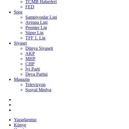
TCMB Haberleri
FED
Spor
Şampiyonlar Ligi
Avrupa Ligi
Premier Lig
Süper Lig
TFF 1. Lig
Siyaset
Dünya Siyaseti
AKP
MHP
CHP
İyi Parti
Deva Partisi
Magazin
Televizyon
Sosyal Medya
Yazarlarımız
Künye