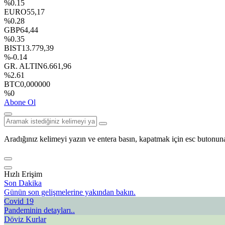
%0.15
EURO
55,17
%0.28
GBP
64,44
%0.35
BIST
13.779,39
%-0.14
GR. ALTIN
6.661,96
%2.61
BTC
0,000000
%0
Abone Ol
Aradığınız kelimeyi yazın ve entera basın, kapatmak için esc butonuna
Hızlı Erişim
Son Dakika
Günün son gelişmelerine yakından bakın.
Covid 19
Pandeminin detayları..
Döviz Kurlar