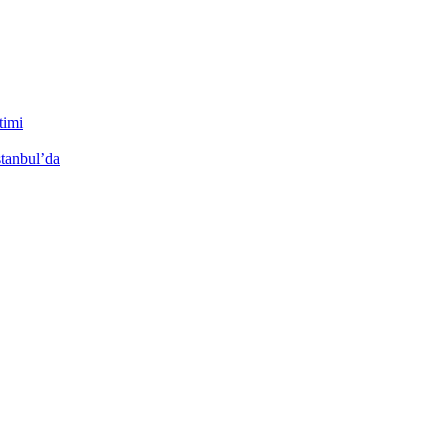
timi
stanbul’da