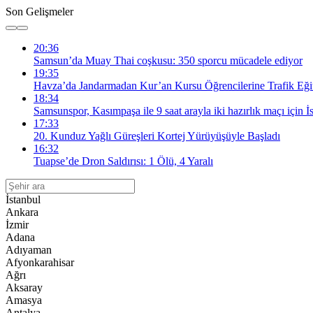
Son Gelişmeler
20:36
Samsun’da Muay Thai coşkusu: 350 sporcu mücadele ediyor
19:35
Havza’da Jandarmadan Kur’an Kursu Öğrencilerine Trafik Eği
18:34
Samsunspor, Kasımpaşa ile 9 saat arayla iki hazırlık maçı için İ
17:33
20. Kunduz Yağlı Güreşleri Kortej Yürüyüşüyle Başladı
16:32
Tuapse’de Dron Saldırısı: 1 Ölü, 4 Yaralı
İstanbul
Ankara
İzmir
Adana
Adıyaman
Afyonkarahisar
Ağrı
Aksaray
Amasya
Antalya