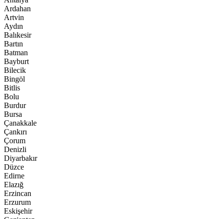
Ardahan
Artvin
Aydın
Balıkesir
Bartın
Batman
Bayburt
Bilecik
Bingöl
Bitlis
Bolu
Burdur
Bursa
Çanakkale
Çankırı
Çorum
Denizli
Diyarbakır
Düzce
Edirne
Elazığ
Erzincan
Erzurum
Eskişehir