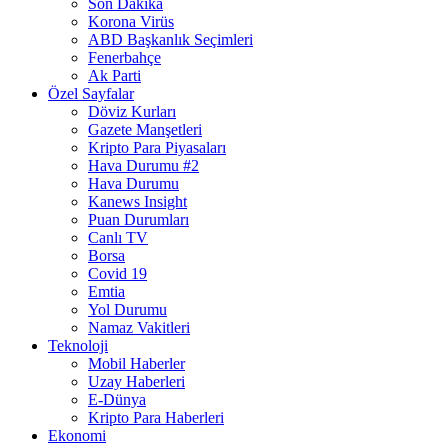
Son Dakika
Korona Virüs
ABD Başkanlık Seçimleri
Fenerbahçe
Ak Parti
Özel Sayfalar
Döviz Kurları
Gazete Manşetleri
Kripto Para Piyasaları
Hava Durumu #2
Hava Durumu
Kanews Insight
Puan Durumları
Canlı TV
Borsa
Covid 19
Emtia
Yol Durumu
Namaz Vakitleri
Teknoloji
Mobil Haberler
Uzay Haberleri
E-Dünya
Kripto Para Haberleri
Ekonomi