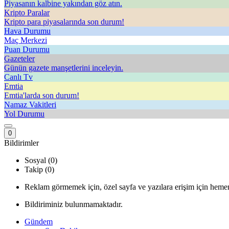
Piyasanın kalbine yakından göz atın.
Kripto Paralar
Kripto para piyasalarında son durum!
Hava Durumu
Maç Merkezi
Puan Durumu
Gazeteler
Günün gazete manşetlerini inceleyin.
Canlı Tv
Emtia
Emtia'larda son durum!
Namaz Vakitleri
Yol Durumu
0
Bildirimler
Sosyal (0)
Takip (0)
Reklam görmemek için, özel sayfa ve yazılara erişim için hemen
Bildiriminiz bulunmamaktadır.
Gündem