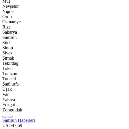
Muş
Nevşehir
Niğde
Ordu
Osmaniye
Rize
Sakarya
Samsun
Siirt
Sinop
Sivas
Şırnak
Tekirdağ
Tokat
Trabzon
Tunceli
Şanlıurfa
Uşak
Van
Yalova
Yozgat
Zonguldak
Samsun Haberleri
USD
47,69