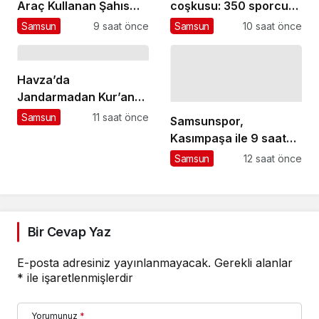
Araç Kullanan Şahıs
coşkusu: 350 sporcu
Cezaevinde
mücadele ediyor
Samsun
9 saat önce
Samsun
10 saat önce
Havza’da
Jandarmadan Kur’an
Kursu Öğrencilerine
Samsun
11 saat önce
Samsunspor,
Trafik Eğitimi
Kasımpaşa ile 9 saat
arayla iki hazırlık maçı
Samsun
12 saat önce
için İstanbul’da
Bir Cevap Yaz
E-posta adresiniz yayınlanmayacak.
Gerekli alanlar
*
ile işaretlenmişlerdir
Yorumunuz
*