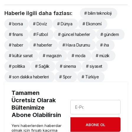
Haberle ilgili daha fazlası:
# bilim teknoloji
# borsa
# Dövi̇z
# Dünya
# Ekonomi̇
# finans
# Futbol
# güncel haberler
# gündem
# haber
# haberler
# Hava Durumu
# iha
# kültür sanat
# magazin
# moda
# müzik
# politika
# Sağlık
# sinema
# siyaset
# son dakika haberleri
# Spor
# Türki̇ye
Tamamen
Ücretsiz Olarak
Bültenimize
Abone Olabilirsin
ABONE OL
Yeni haberlerden haberdar
olmak için fırsatı kaçırma