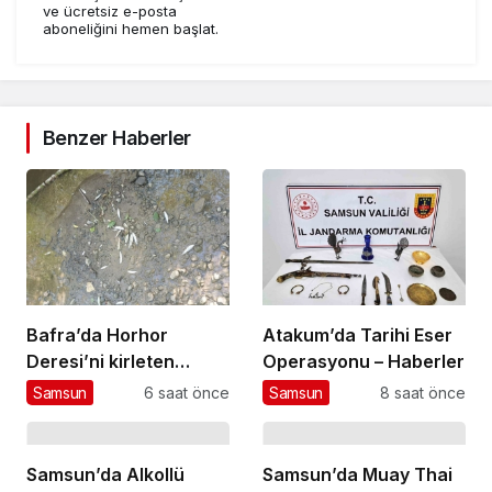
ve ücretsiz e-posta
aboneliğini hemen başlat.
Benzer Haberler
Bafra’da Horhor
Atakum’da Tarihi Eser
Deresi’ni kirleten
Operasyonu – Haberler
işletmeye 839 bin TL
Samsun
6 saat önce
Samsun
8 saat önce
ceza
Samsun’da Alkollü
Samsun’da Muay Thai