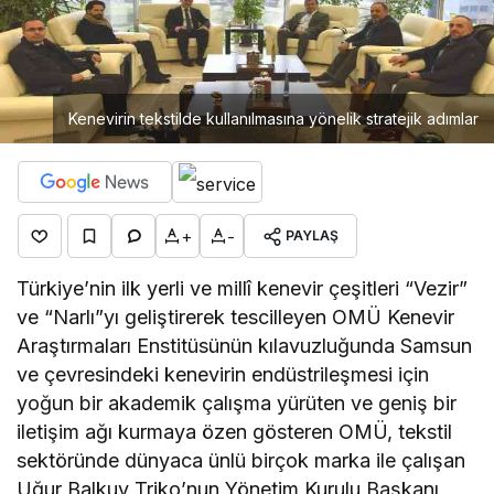
Kenevirin tekstilde kullanılmasına yönelik stratejik adımlar
+
-
PAYLAŞ
Türkiye’nin ilk yerli ve millî kenevir çeşitleri “Vezir”
ve “Narlı”yı geliştirerek tescilleyen OMÜ Kenevir
Araştırmaları Enstitüsünün kılavuzluğunda Samsun
ve çevresindeki kenevirin endüstrileşmesi için
yoğun bir akademik çalışma yürüten ve geniş bir
iletişim ağı kurmaya özen gösteren OMÜ, tekstil
sektöründe dünyaca ünlü birçok marka ile çalışan
Uğur Balkuv Triko’nun Yönetim Kurulu Başkanı