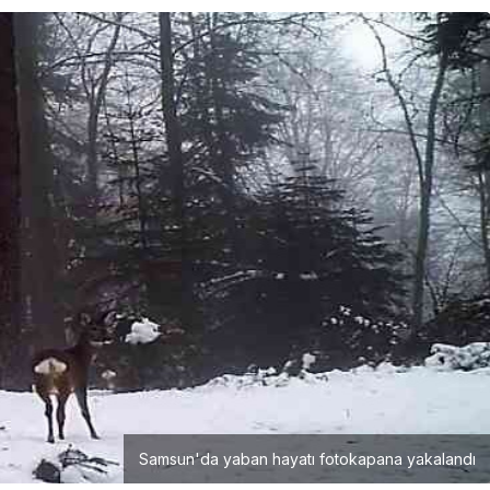
Samsun
Bafra’da Horhor Deresi’ni
e Gölet
kirleten işletmeye 839 bin
TL ceza
Samsun'da yaban hayatı fotokapana yakalandı