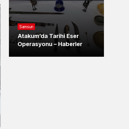
Samsun
Sams
Atakum’da Tarihi Eser
Sam
Operasyonu – Haberler
Kull