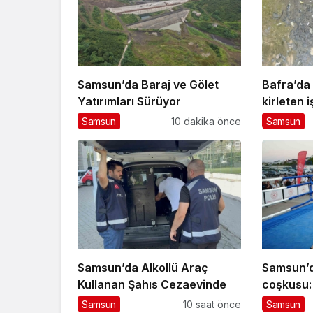
Samsun’da Baraj ve Gölet
Bafra’da
Yatırımları Sürüyor
kirleten 
ceza
Samsun
10 dakika önce
Samsun
Samsun’da Alkollü Araç
Samsun’d
Kullanan Şahıs Cezaevinde
coşkusu:
mücadele
Samsun
10 saat önce
Samsun