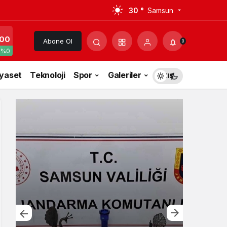
30 °
Samsun
00
Abone Ol
0
%0
iyaset
Teknoloji
Spor
Galeriler
Akış