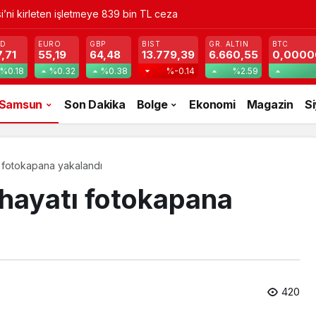
r Operasyonu – Haberler
SD
EURO
GBP
BIST
GR. ALTIN
BTC
,71
55,19
64,48
13.779,39
6.660,55
0,0000
%0.18
%0.32
%0.38
%-0.14
%2.59
Samsun
Son Dakika
Bolge
Ekonomi
Magazin
S
 fotokapana yakalandı
hayatı fotokapana
420