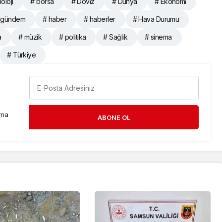
oloji
# borsa
# Dövi̇z
# Dünya
# Ekonomi̇
 gündem
# haber
# haberler
# Hava Durumu
a
# müzik
# politika
# Sağlık
# sinema
# Türki̇ye
rma
ABONE OL