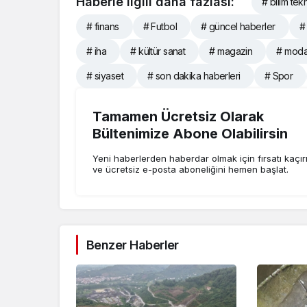
Haberle ilgili daha fazlası:
# bilim tekn
# finans
# Futbol
# güncel haberler
#
# iha
# kültür sanat
# magazin
# mod
# siyaset
# son dakika haberleri
# Spor
Tamamen Ücretsiz Olarak
Bültenimize Abone Olabilirsin
Yeni haberlerden haberdar olmak için fırsatı kaçı
ve ücretsiz e-posta aboneliğini hemen başlat.
Benzer Haberler