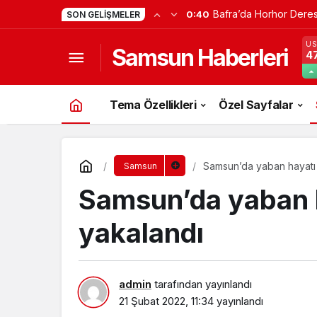
Atakum’da Tarihi Ese
22:38
SON GELIŞMELER
U
Samsun Haberleri
47
Tema Özellikleri
Özel Sayfalar
Samsun’da yaban hayatı
Samsun
Samsun’da yaban 
yakalandı
admin
tarafından yayınlandı
21 Şubat 2022, 11:34
yayınlandı