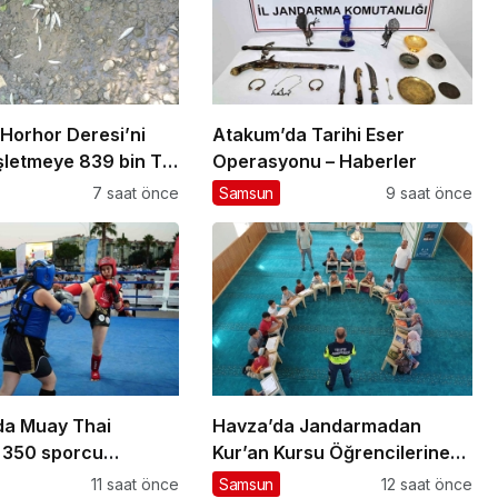
 Horhor Deresi’ni
Atakum’da Tarihi Eser
işletmeye 839 bin TL
Operasyonu – Haberler
7 saat önce
Samsun
9 saat önce
a Muay Thai
Havza’da Jandarmadan
 350 sporcu
Kur’an Kursu Öğrencilerine
 ediyor
Trafik Eğitimi
11 saat önce
Samsun
12 saat önce