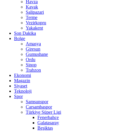
Havza
Kavak
Salipazari
Terme
Vezirkopru
Yakakent
Son Dakika
Bolge
Amasya
Giresun
Gumushane
Ordu
Sinop
Trabzon
Ekonomi
Magazin
Siyaset
Teknoloji
Spor
Samsunspor
Carsambaspor
Türkiye Süper Ligi
Fenerbahçe
Galatasaray
Beşiktaş