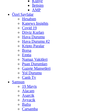
Künye
İletişim
AMP
Özel Sayfalar
Hesabım
Kanews Insights
Covid 19
Döviz Kurları
Hava Durumu
Hava Durumu #2
Kripto Paralar
Borsa
Emtia
Namaz Vakitleri
Puan Durumları
Gazete Manşetleri
Yol Durumu
Canlı Tv
Samsun
19 Mayis
Alacam
Asarcik
Ayvacik
Bafra
Carsamba