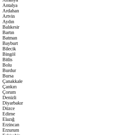
Antalya
Ardahan
Artvin
Aydın
Balıkesir
Bartın
Batman
Bayburt
Bilecik
Bingöl
Bitlis
Bolu
Burdur
Bursa
Çanakkale
Çankırı
Çorum
Denizli
Diyarbakır
Düzce
Edirne
Elazığ
Erzincan
Erzurum