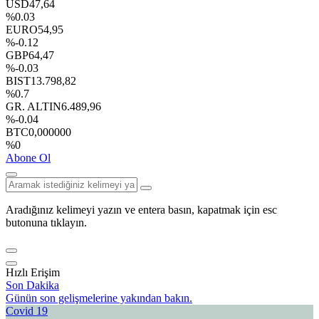
USD
47,64
%0.03
EURO
54,95
%-0.12
GBP
64,47
%-0.03
BIST
13.798,82
%0.7
GR. ALTIN
6.489,96
%-0.04
BTC
0,000000
%0
Abone Ol
Aradığınız kelimeyi yazın ve entera basın, kapatmak için esc
butonuna tıklayın.
Hızlı Erişim
Son Dakika
Günün son gelişmelerine yakından bakın.
Covid 19