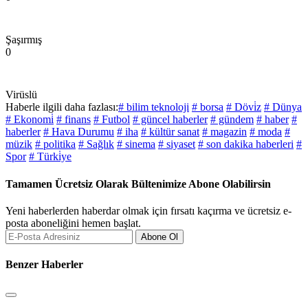
Şaşırmış
0
Virüslü
Haberle ilgili daha fazlası:
# bilim teknoloji
# borsa
# Dövi̇z
# Dünya
# Ekonomi̇
# finans
# Futbol
# güncel haberler
# gündem
# haber
#
haberler
# Hava Durumu
# iha
# kültür sanat
# magazin
# moda
#
müzik
# politika
# Sağlık
# sinema
# siyaset
# son dakika haberleri
#
Spor
# Türki̇ye
Tamamen Ücretsiz Olarak Bültenimize Abone Olabilirsin
Yeni haberlerden haberdar olmak için fırsatı kaçırma ve ücretsiz e-
posta aboneliğini hemen başlat.
Abone Ol
Benzer Haberler