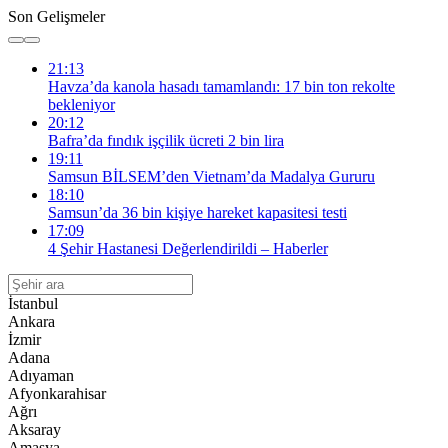
Son Gelişmeler
21:13
Havza’da kanola hasadı tamamlandı: 17 bin ton rekolte
bekleniyor
20:12
Bafra’da fındık işçilik ücreti 2 bin lira
19:11
Samsun BİLSEM’den Vietnam’da Madalya Gururu
18:10
Samsun’da 36 bin kişiye hareket kapasitesi testi
17:09
4 Şehir Hastanesi Değerlendirildi – Haberler
İstanbul
Ankara
İzmir
Adana
Adıyaman
Afyonkarahisar
Ağrı
Aksaray
Amasya