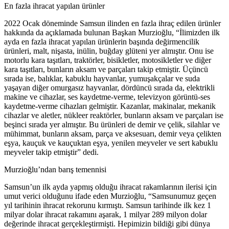
En fazla ihracat yapılan ürünler
2022 Ocak döneminde Samsun ilinden en fazla ihraç edilen ürünler
hakkında da açıklamada bulunan Başkan Murzioğlu, “İlimizden ilk
ayda en fazla ihracat yapılan ürünlerin başında değirmencilik
ürünleri, malt, nişasta, inülin, buğday glüteni yer almıştır. Onu ise
motorlu kara taşıtları, traktörler, bisikletler, motosikletler ve diğer
kara taşıtları, bunların aksam ve parçaları takip etmiştir. Üçüncü
sırada ise, balıklar, kabuklu hayvanlar, yumuşakçalar ve suda
yaşayan diğer omurgasız hayvanlar, dördüncü sırada da, elektrikli
makine ve cihazlar, ses kaydetme-verme, televizyon görüntü-ses
kaydetme-verme cihazları gelmiştir. Kazanlar, makinalar, mekanik
cihazlar ve aletler, nükleer reaktörler, bunların aksam ve parçaları ise
beşinci sırada yer almıştır. Bu ürünleri de demir ve çelik, silahlar ve
mühimmat, bunların aksam, parça ve aksesuarı, demir veya çelikten
eşya, kauçuk ve kauçuktan eşya, yenilen meyveler ve sert kabuklu
meyveler takip etmiştir” dedi.
Murzioğlu’ndan barış temennisi
Samsun’un ilk ayda yapmış olduğu ihracat rakamlarının ilerisi için
umut verici olduğunu ifade eden Murzioğlu, “Samsunumuz geçen
yıl tarihinin ihracat rekorunu kırmıştı. Samsun tarihinde ilk kez 1
milyar dolar ihracat rakamını aşarak, 1 milyar 289 milyon dolar
değerinde ihracat gerçekleştirmişti. Hepimizin bildiği gibi dünya