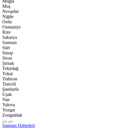
Muğla
Muş
Nevşehir
Niğde
Ordu
Osmaniye
Rize
Sakarya
Samsun
Siirt
Sinop
Sivas
Şırnak
Tekirdağ
Tokat
Trabzon
Tunceli
Şanlıurfa
Uşak
Van
Yalova
Yozgat
Zonguldak
Samsun Haberleri