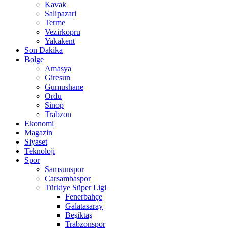
Kavak
Salipazari
Terme
Vezirkopru
Yakakent
Son Dakika
Bolge
Amasya
Giresun
Gumushane
Ordu
Sinop
Trabzon
Ekonomi
Magazin
Siyaset
Teknoloji
Spor
Samsunspor
Carsambaspor
Türkiye Süper Ligi
Fenerbahçe
Galatasaray
Beşiktaş
Trabzonspor