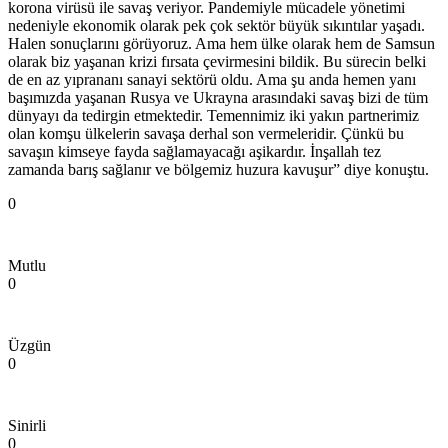
korona virüsü ile savaş veriyor. Pandemiyle mücadele yönetimi
nedeniyle ekonomik olarak pek çok sektör büyük sıkıntılar yaşadı.
Halen sonuçlarını görüyoruz. Ama hem ülke olarak hem de Samsun
olarak biz yaşanan krizi fırsata çevirmesini bildik. Bu sürecin belki
de en az yıprananı sanayi sektörü oldu. Ama şu anda hemen yanı
başımızda yaşanan Rusya ve Ukrayna arasındaki savaş bizi de tüm
dünyayı da tedirgin etmektedir. Temennimiz iki yakın partnerimiz
olan komşu ülkelerin savaşa derhal son vermeleridir. Çünkü bu
savaşın kimseye fayda sağlamayacağı aşikardır. İnşallah tez
zamanda barış sağlanır ve bölgemiz huzura kavuşur” diye konuştu.
0
Mutlu
0
Üzgün
0
Sinirli
0