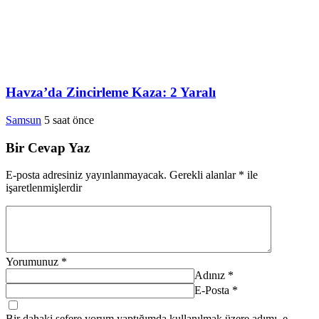
Havza’da Zincirleme Kaza: 2 Yaralı
Samsun
5 saat önce
Bir Cevap Yaz
E-posta adresiniz yayınlanmayacak.
Gerekli alanlar
*
ile
işaretlenmişlerdir
Yorumunuz
*
Adınız
*
E-Posta
*
Bir dahaki sefere yorum yaptığımda kullanılmak üzere adımı, e-