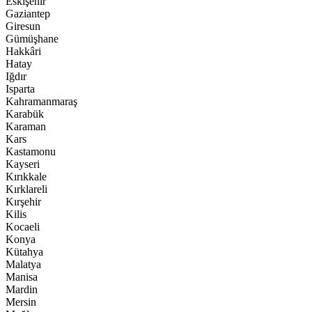
Eskişehir
Gaziantep
Giresun
Gümüşhane
Hakkâri
Hatay
Iğdır
Isparta
Kahramanmaraş
Karabük
Karaman
Kars
Kastamonu
Kayseri
Kırıkkale
Kırklareli
Kırşehir
Kilis
Kocaeli
Konya
Kütahya
Malatya
Manisa
Mardin
Mersin