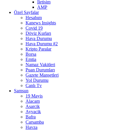
İletişim
AMP
Özel Sayfalar
Hesabım
Kanews Insights
Covid 19
Döviz Kurları
Hava Durumu
Hava Durumu #2
Kripto Paralar
Borsa
Emtia
Namaz Vakitleri
Puan Durumları
Gazete Manşetleri
Yol Durumu
Canlı Tv
Samsun
19 Mayis
Alacam
Asarcik
Ayvacik
Bafra
Carsamba
Havza