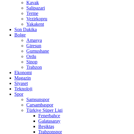
Kavak
Salipazari
Terme
Vezirkopru
Yakakent
Son Dakika
Bolge
Amasya
Giresun
Gumushane
Ordu
Sinop
Trabzon
Ekonomi
Magazin
Siyaset
Teknoloji
Spor
Samsunspor
Carsambaspor
Türkiye Süper Ligi
Fenerbahçe
Galatasaray
Beşiktaş
Trabzonspor