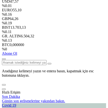
USD
47,57
%0.01
EURO
55,10
%0.16
GBP
64,26
%0.19
BIST
13.703,13
%0.11
GR. ALTIN
6.504,32
%0.13
BTC
0,000000
%0
Abone Ol
Aradığınız kelimeyi yazın ve entera basın, kapatmak için esc
butonuna tıklayın.
Hızlı Erişim
Son Dakika
Günün son gelişmelerine yakından bakın.
Covid 19