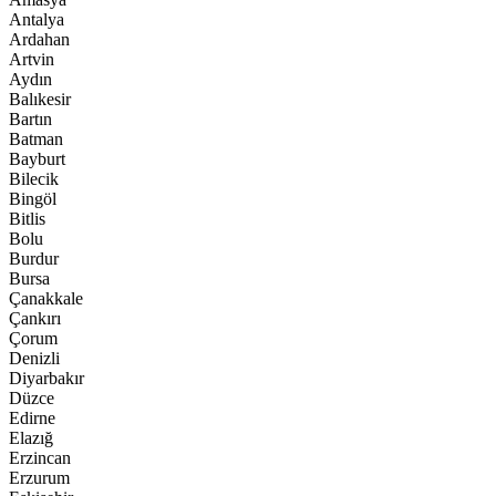
Antalya
Ardahan
Artvin
Aydın
Balıkesir
Bartın
Batman
Bayburt
Bilecik
Bingöl
Bitlis
Bolu
Burdur
Bursa
Çanakkale
Çankırı
Çorum
Denizli
Diyarbakır
Düzce
Edirne
Elazığ
Erzincan
Erzurum