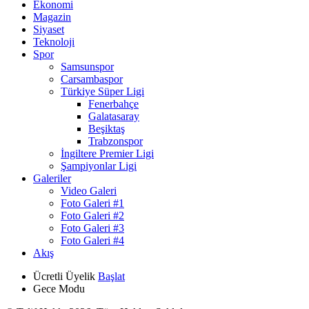
Ekonomi
Magazin
Siyaset
Teknoloji
Spor
Samsunspor
Carsambaspor
Türkiye Süper Ligi
Fenerbahçe
Galatasaray
Beşiktaş
Trabzonspor
İngiltere Premier Ligi
Şampiyonlar Ligi
Galeriler
Video Galeri
Foto Galeri #1
Foto Galeri #2
Foto Galeri #3
Foto Galeri #4
Akış
Ücretli Üyelik
Başlat
Gece Modu