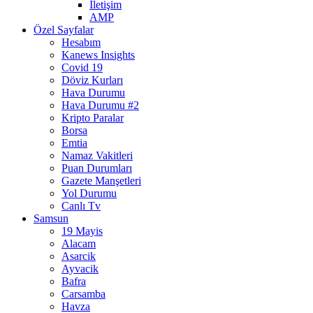
İletişim
AMP
Özel Sayfalar
Hesabım
Kanews Insights
Covid 19
Döviz Kurları
Hava Durumu
Hava Durumu #2
Kripto Paralar
Borsa
Emtia
Namaz Vakitleri
Puan Durumları
Gazete Manşetleri
Yol Durumu
Canlı Tv
Samsun
19 Mayis
Alacam
Asarcik
Ayvacik
Bafra
Carsamba
Havza