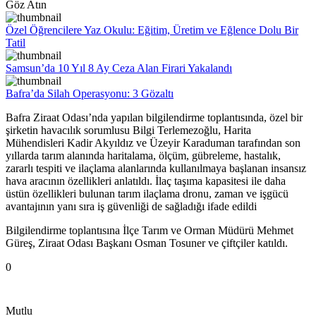
Göz Atın
Özel Öğrencilere Yaz Okulu: Eğitim, Üretim ve Eğlence Dolu Bir
Tatil
Samsun’da 10 Yıl 8 Ay Ceza Alan Firari Yakalandı
Bafra’da Silah Operasyonu: 3 Gözaltı
Bafra Ziraat Odası’nda yapılan bilgilendirme toplantısında, özel bir
şirketin havacılık sorumlusu Bilgi Terlemezoğlu, Harita
Mühendisleri Kadir Akyıldız ve Üzeyir Karaduman tarafından son
yıllarda tarım alanında haritalama, ölçüm, gübreleme, hastalık,
zararlı tespiti ve ilaçlama alanlarında kullanılmaya başlanan insansız
hava aracının özellikleri anlatıldı. İlaç taşıma kapasitesi ile daha
üstün özellikleri bulunan tarım ilaçlama dronu, zaman ve işgücü
avantajının yanı sıra iş güvenliği de sağladığı ifade edildi
Bilgilendirme toplantısına İlçe Tarım ve Orman Müdürü Mehmet
Güreş, Ziraat Odası Başkanı Osman Tosuner ve çiftçiler katıldı.
0
Mutlu