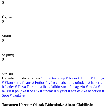
0
Üzgün
0
Sinirli
0
Şaşırmış
0
Virüslü
Haberle ilgili daha fazlası:
# bilim teknoloji
# borsa
# Dövi̇z
# Dünya
# Ekonomi̇
# finans
# Futbol
# güncel haberler
# gündem
# haber
#
haberler
# Hava Durumu
# iha
# kültür sanat
# magazin
# moda
#
müzik
# politika
# Sağlık
# sinema
# siyaset
# son dakika haberleri
#
Spor
# Türki̇ye
Tamamen Ücretsiz Olarak Bültenimize Abone Olabilirsin