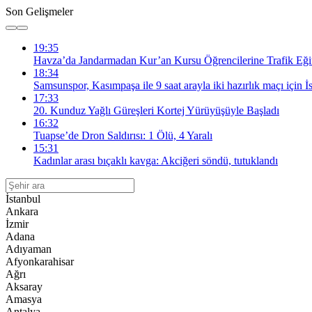
Son Gelişmeler
19:35
Havza’da Jandarmadan Kur’an Kursu Öğrencilerine Trafik Eği
18:34
Samsunspor, Kasımpaşa ile 9 saat arayla iki hazırlık maçı için İ
17:33
20. Kunduz Yağlı Güreşleri Kortej Yürüyüşüyle Başladı
16:32
Tuapse’de Dron Saldırısı: 1 Ölü, 4 Yaralı
15:31
Kadınlar arası bıçaklı kavga: Akciğeri söndü, tutuklandı
İstanbul
Ankara
İzmir
Adana
Adıyaman
Afyonkarahisar
Ağrı
Aksaray
Amasya
Antalya