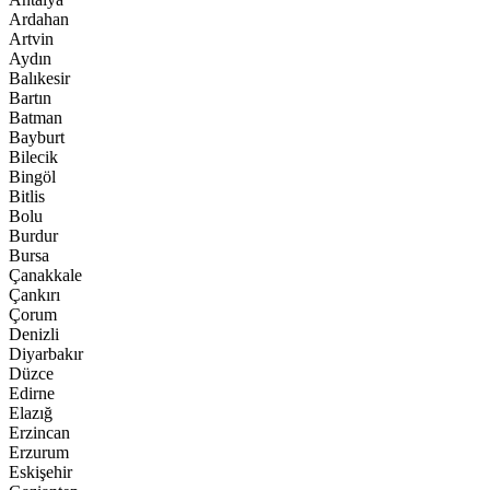
Ardahan
Artvin
Aydın
Balıkesir
Bartın
Batman
Bayburt
Bilecik
Bingöl
Bitlis
Bolu
Burdur
Bursa
Çanakkale
Çankırı
Çorum
Denizli
Diyarbakır
Düzce
Edirne
Elazığ
Erzincan
Erzurum
Eskişehir