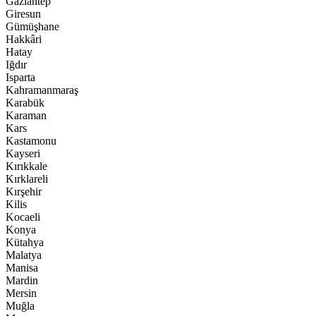
Gaziantep
Giresun
Gümüşhane
Hakkâri
Hatay
Iğdır
Isparta
Kahramanmaraş
Karabük
Karaman
Kars
Kastamonu
Kayseri
Kırıkkale
Kırklareli
Kırşehir
Kilis
Kocaeli
Konya
Kütahya
Malatya
Manisa
Mardin
Mersin
Muğla