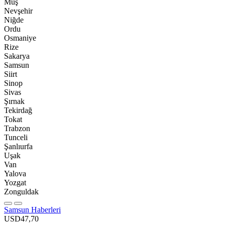
Muş
Nevşehir
Niğde
Ordu
Osmaniye
Rize
Sakarya
Samsun
Siirt
Sinop
Sivas
Şırnak
Tekirdağ
Tokat
Trabzon
Tunceli
Şanlıurfa
Uşak
Van
Yalova
Yozgat
Zonguldak
Samsun Haberleri
USD
47,70