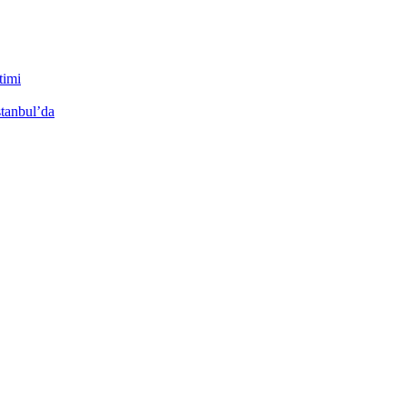
timi
stanbul’da