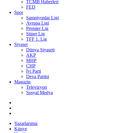
TCMB Haberleri
FED
Spor
Şampiyonlar Ligi
Avrupa Ligi
Premier Lig
Süper Lig
TFF 1. Lig
Siyaset
Dünya Siyaseti
AKP
MHP
CHP
İyi Parti
Deva Partisi
Magazin
Televizyon
Sosyal Medya
Yazarlarımız
Künye