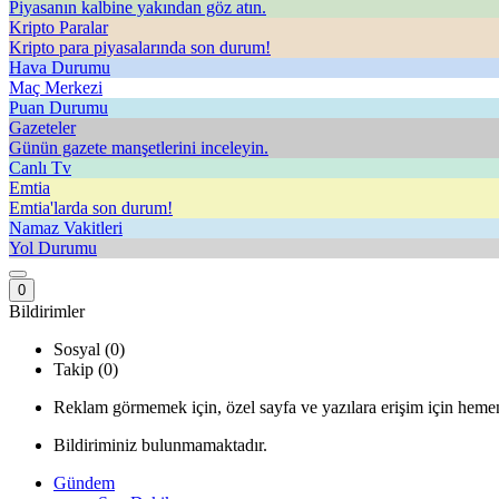
Piyasanın kalbine yakından göz atın.
Kripto Paralar
Kripto para piyasalarında son durum!
Hava Durumu
Maç Merkezi
Puan Durumu
Gazeteler
Günün gazete manşetlerini inceleyin.
Canlı Tv
Emtia
Emtia'larda son durum!
Namaz Vakitleri
Yol Durumu
0
Bildirimler
Sosyal (0)
Takip (0)
Reklam görmemek için, özel sayfa ve yazılara erişim için hemen
Bildiriminiz bulunmamaktadır.
Gündem