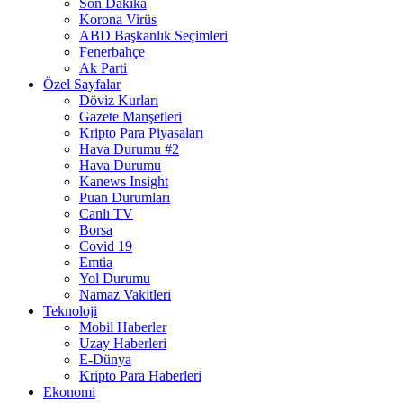
Son Dakika
Korona Virüs
ABD Başkanlık Seçimleri
Fenerbahçe
Ak Parti
Özel Sayfalar
Döviz Kurları
Gazete Manşetleri
Kripto Para Piyasaları
Hava Durumu #2
Hava Durumu
Kanews Insight
Puan Durumları
Canlı TV
Borsa
Covid 19
Emtia
Yol Durumu
Namaz Vakitleri
Teknoloji
Mobil Haberler
Uzay Haberleri
E-Dünya
Kripto Para Haberleri
Ekonomi