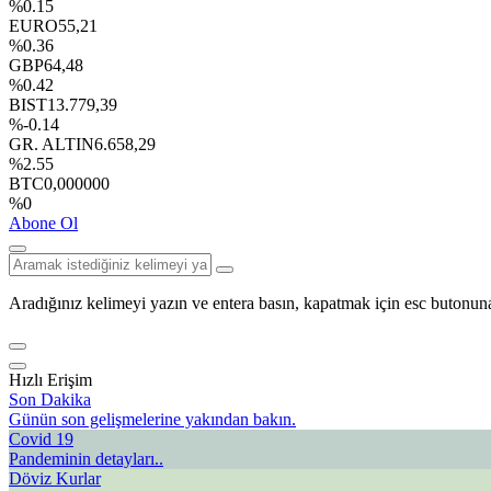
%0.15
EURO
55,21
%0.36
GBP
64,48
%0.42
BIST
13.779,39
%-0.14
GR. ALTIN
6.658,29
%2.55
BTC
0,000000
%0
Abone Ol
Aradığınız kelimeyi yazın ve entera basın, kapatmak için esc butonuna
Hızlı Erişim
Son Dakika
Günün son gelişmelerine yakından bakın.
Covid 19
Pandeminin detayları..
Döviz Kurlar