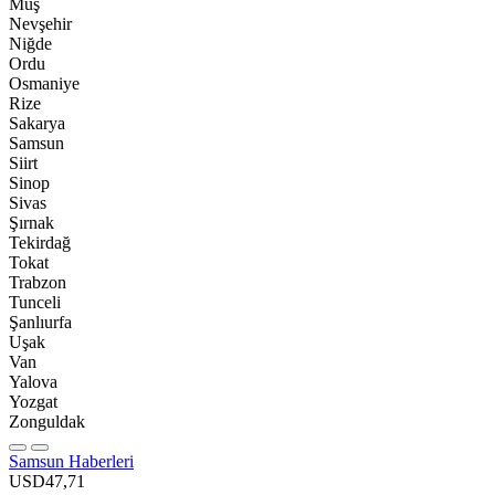
Muş
Nevşehir
Niğde
Ordu
Osmaniye
Rize
Sakarya
Samsun
Siirt
Sinop
Sivas
Şırnak
Tekirdağ
Tokat
Trabzon
Tunceli
Şanlıurfa
Uşak
Van
Yalova
Yozgat
Zonguldak
Samsun Haberleri
USD
47,71