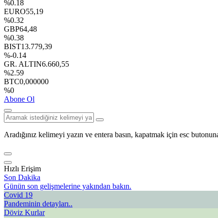
%0.18
EURO
55,19
%0.32
GBP
64,48
%0.38
BIST
13.779,39
%-0.14
GR. ALTIN
6.660,55
%2.59
BTC
0,000000
%0
Abone Ol
Aradığınız kelimeyi yazın ve entera basın, kapatmak için esc butonuna
Hızlı Erişim
Son Dakika
Günün son gelişmelerine yakından bakın.
Covid 19
Pandeminin detayları..
Döviz Kurlar