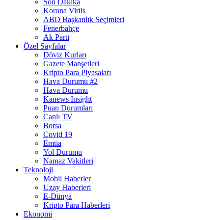
Son Dakika
Korona Virüs
ABD Başkanlık Seçimleri
Fenerbahçe
Ak Parti
Özel Sayfalar
Döviz Kurları
Gazete Manşetleri
Kripto Para Piyasaları
Hava Durumu #2
Hava Durumu
Kanews Insight
Puan Durumları
Canlı TV
Borsa
Covid 19
Emtia
Yol Durumu
Namaz Vakitleri
Teknoloji
Mobil Haberler
Uzay Haberleri
E-Dünya
Kripto Para Haberleri
Ekonomi