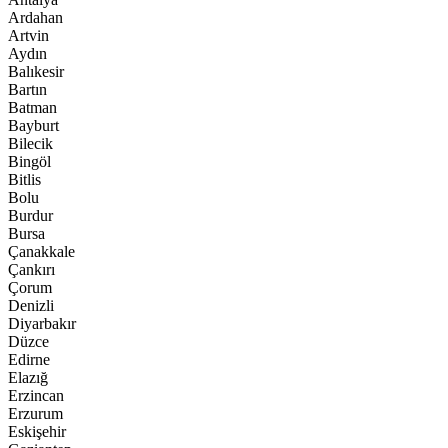
Ardahan
Artvin
Aydın
Balıkesir
Bartın
Batman
Bayburt
Bilecik
Bingöl
Bitlis
Bolu
Burdur
Bursa
Çanakkale
Çankırı
Çorum
Denizli
Diyarbakır
Düzce
Edirne
Elazığ
Erzincan
Erzurum
Eskişehir