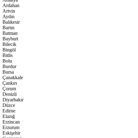
Ardahan
Artvin
Aydın
Balıkesir
Bartın
Batman
Bayburt
Bilecik
Bingöl
Bitlis
Bolu
Burdur
Bursa
Çanakkale
Çankırı
Çorum
Denizli
Diyarbakır
Düzce
Edirne
Elazığ
Erzincan
Erzurum
Eskişehir