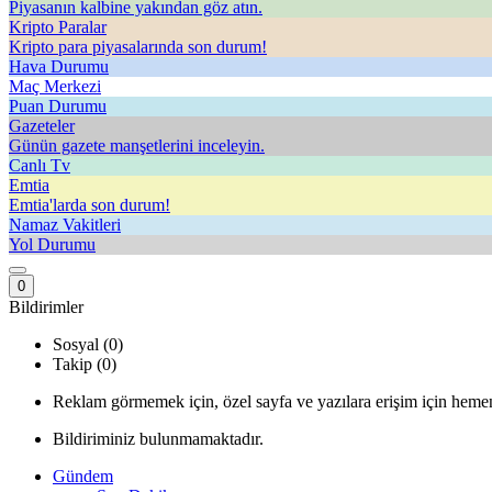
Piyasanın kalbine yakından göz atın.
Kripto Paralar
Kripto para piyasalarında son durum!
Hava Durumu
Maç Merkezi
Puan Durumu
Gazeteler
Günün gazete manşetlerini inceleyin.
Canlı Tv
Emtia
Emtia'larda son durum!
Namaz Vakitleri
Yol Durumu
0
Bildirimler
Sosyal (0)
Takip (0)
Reklam görmemek için, özel sayfa ve yazılara erişim için hemen
Bildiriminiz bulunmamaktadır.
Gündem