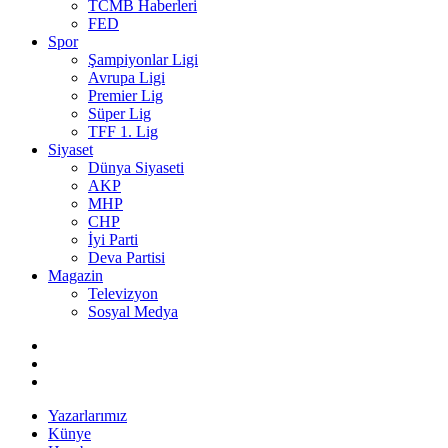
TCMB Haberleri
FED
Spor
Şampiyonlar Ligi
Avrupa Ligi
Premier Lig
Süper Lig
TFF 1. Lig
Siyaset
Dünya Siyaseti
AKP
MHP
CHP
İyi Parti
Deva Partisi
Magazin
Televizyon
Sosyal Medya
Yazarlarımız
Künye