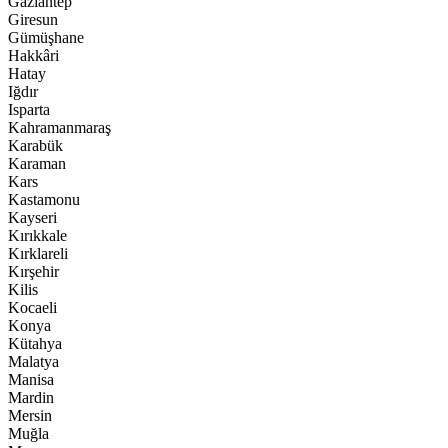
Gaziantep
Giresun
Gümüşhane
Hakkâri
Hatay
Iğdır
Isparta
Kahramanmaraş
Karabük
Karaman
Kars
Kastamonu
Kayseri
Kırıkkale
Kırklareli
Kırşehir
Kilis
Kocaeli
Konya
Kütahya
Malatya
Manisa
Mardin
Mersin
Muğla