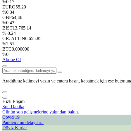
%0.17
EURO
55,20
%0.34
GBP
64,46
%0.43
BIST
13.765,14
%-0.24
GR. ALTIN
6.655,85
%2.51
BTC
0,000000
%0
Abone Ol
Aradığınız kelimeyi yazın ve entera basın, kapatmak için esc butonuna
Hızlı Erişim
Son Dakika
Günün son gelişmelerine yakından bakın.
Covid 19
Pandeminin detayları..
Döviz Kurlar