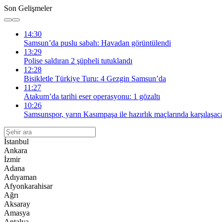
Son Gelişmeler
14:30
Samsun’da puslu sabah: Havadan görüntülendi
13:29
Polise saldıran 2 şüpheli tutuklandı
12:28
Bisikletle Türkiye Turu: 4 Gezgin Samsun’da
11:27
Atakum’da tarihi eser operasyonu: 1 gözaltı
10:26
Samsunspor, yarın Kasımpaşa ile hazırlık maçlarında karşılaşac
İstanbul
Ankara
İzmir
Adana
Adıyaman
Afyonkarahisar
Ağrı
Aksaray
Amasya
Antalya