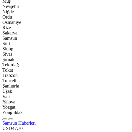
Muş
Nevşehir
Niğde
Ordu
Osmaniye
Rize
Sakarya
Samsun
Siirt
Sinop
Sivas
Şırnak
Tekirdağ
Tokat
Trabzon
Tunceli
Şanlıurfa
Uşak
Van
Yalova
Yozgat
Zonguldak
Samsun Haberleri
USD
47,70