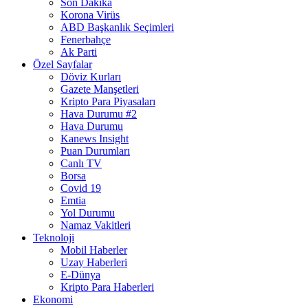
Son Dakika
Korona Virüs
ABD Başkanlık Seçimleri
Fenerbahçe
Ak Parti
Özel Sayfalar
Döviz Kurları
Gazete Manşetleri
Kripto Para Piyasaları
Hava Durumu #2
Hava Durumu
Kanews Insight
Puan Durumları
Canlı TV
Borsa
Covid 19
Emtia
Yol Durumu
Namaz Vakitleri
Teknoloji
Mobil Haberler
Uzay Haberleri
E-Dünya
Kripto Para Haberleri
Ekonomi