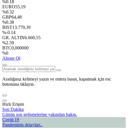
%0.18
EURO
55,19
%0.32
GBP
64,48
%0.38
BIST
13.779,39
%-0.14
GR. ALTIN
6.660,55
%2.59
BTC
0,000000
%0
Abone Ol
Aradığınız kelimeyi yazın ve entera basın, kapatmak için esc
butonuna tıklayın.
Hızlı Erişim
Son Dakika
Günün son gelişmelerine yakından bakın.
Covid 19
Pandeminin detayları..