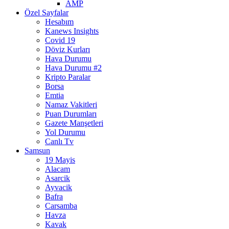
AMP
Özel Sayfalar
Hesabım
Kanews Insights
Covid 19
Döviz Kurları
Hava Durumu
Hava Durumu #2
Kripto Paralar
Borsa
Emtia
Namaz Vakitleri
Puan Durumları
Gazete Manşetleri
Yol Durumu
Canlı Tv
Samsun
19 Mayis
Alacam
Asarcik
Ayvacik
Bafra
Carsamba
Havza
Kavak