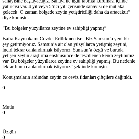
sanayisine başlayacağız. Sanayi ile ilgili fabrika kuruması içinde
yatırıcısı var. 4 yıl veya 5’nci yıl içerisinde sanayisi de mutlaka
gelecek. O zaman bölgede zeytin yetiştiriciliği daha da artacaktır”
diye konuştu.
“Bu bölgeler yüzyıllarca zeytine ev sahipliği yapmış”
Bafra Kaymakamı Cevdet Ertürkmen ise “Biz Samsun’a yeni bir
şey getirmiyoruz. Samsun’a ait olan yüzyıllarca yetişmiş zeytini,
inciri tekrar canlandırmak istiyoruz. Samsun’a özgü ve burada
yetişen zeytin araştırma enstitüsünce de tescillenen kendi zeytinimiz
var. Bu bölgeler yüzyıllarca zeytine ev sahipliği yapmış. Bu nedenle
tekrar bunu canlandırmak istiyoruz” şeklinde konuştu.
Konuşmaların ardından zeytin ce ceviz fidanları çiftçilere dağıtıldı.
0
Mutlu
0
Üzgün
0