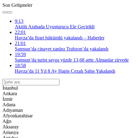
Son Gelişmeler
9:13
Akülü Arabada Uyuşturucu Ele Geçirildi
22:01
Havza’da firari hükümlü yakalandı – Haberler
21:01
Samsun’da cinayet zanlısı Trabzon’da yakalandı
19:59
Samsun’da turist sayısı yüzde 13,68 arttı: Almanlar zirvede
18:58
Havza’da 11 Yıl 8 Ay Hapis Cezalı Şahıs Yakalandı
İstanbul
Ankara
İzmir
Adana
Adıyaman
Afyonkarahisar
Ağrı
Aksaray
Amasya
Antalya