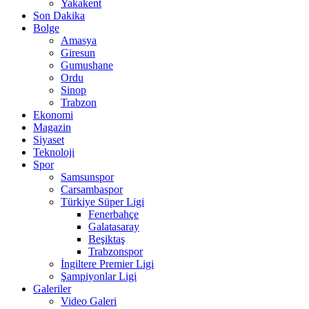
Yakakent
Son Dakika
Bolge
Amasya
Giresun
Gumushane
Ordu
Sinop
Trabzon
Ekonomi
Magazin
Siyaset
Teknoloji
Spor
Samsunspor
Carsambaspor
Türkiye Süper Ligi
Fenerbahçe
Galatasaray
Beşiktaş
Trabzonspor
İngiltere Premier Ligi
Şampiyonlar Ligi
Galeriler
Video Galeri