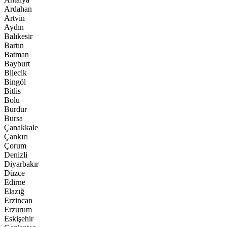
Ardahan
Artvin
Aydın
Balıkesir
Bartın
Batman
Bayburt
Bilecik
Bingöl
Bitlis
Bolu
Burdur
Bursa
Çanakkale
Çankırı
Çorum
Denizli
Diyarbakır
Düzce
Edirne
Elazığ
Erzincan
Erzurum
Eskişehir