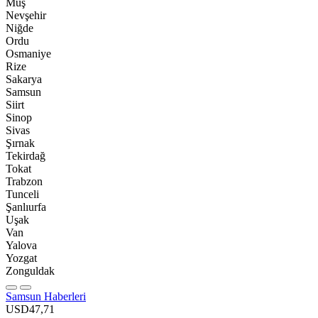
Muş
Nevşehir
Niğde
Ordu
Osmaniye
Rize
Sakarya
Samsun
Siirt
Sinop
Sivas
Şırnak
Tekirdağ
Tokat
Trabzon
Tunceli
Şanlıurfa
Uşak
Van
Yalova
Yozgat
Zonguldak
Samsun Haberleri
USD
47,71