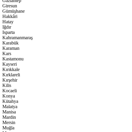
Gaziantep
Giresun
Gümüşhane
Hakkâri
Hatay
Iğdır
Isparta
Kahramanmaraş
Karabük
Karaman
Kars
Kastamonu
Kayseri
Kırıkkale
Kırklareli
Kırşehir
Kilis
Kocaeli
Konya
Kütahya
Malatya
Manisa
Mardin
Mersin
Muğla