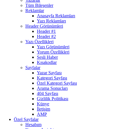
Yazarlar
Tüm Bileşenler
Reklamlar
Anasayfa Reklamları
Yazı Reklamları
Header Görünümleri
Header #1
Header #2
Yazı Özellikleri
Yazı Görünümleri
Yorum Özellikleri
Sesli Haber
Kısakodlar
Sayfalar
Yazar Sayfası
Kategori Sayfası
Özel Kategori Sayfası
Arama Sonuçları
404 Sayfası
Gizlilik Politikası
Künye
İletişim
AMP
Özel Sayfalar
Hesabım