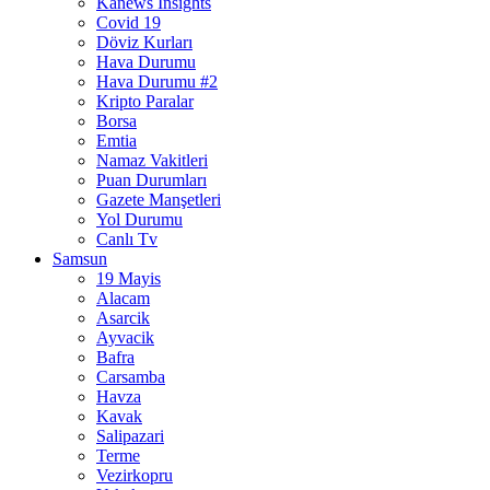
Kanews Insights
Covid 19
Döviz Kurları
Hava Durumu
Hava Durumu #2
Kripto Paralar
Borsa
Emtia
Namaz Vakitleri
Puan Durumları
Gazete Manşetleri
Yol Durumu
Canlı Tv
Samsun
19 Mayis
Alacam
Asarcik
Ayvacik
Bafra
Carsamba
Havza
Kavak
Salipazari
Terme
Vezirkopru