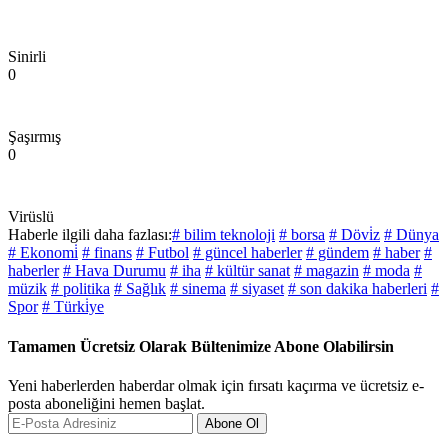
Sinirli
0
Şaşırmış
0
Virüslü
Haberle ilgili daha fazlası:
# bilim teknoloji
# borsa
# Dövi̇z
# Dünya
# Ekonomi̇
# finans
# Futbol
# güncel haberler
# gündem
# haber
#
haberler
# Hava Durumu
# iha
# kültür sanat
# magazin
# moda
#
müzik
# politika
# Sağlık
# sinema
# siyaset
# son dakika haberleri
#
Spor
# Türki̇ye
Tamamen Ücretsiz Olarak Bültenimize Abone Olabilirsin
Yeni haberlerden haberdar olmak için fırsatı kaçırma ve ücretsiz e-
posta aboneliğini hemen başlat.
Abone Ol