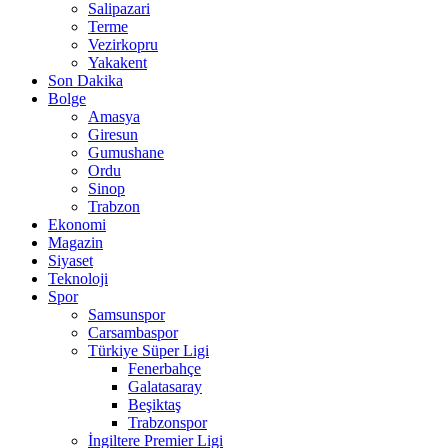
Salipazari
Terme
Vezirkopru
Yakakent
Son Dakika
Bolge
Amasya
Giresun
Gumushane
Ordu
Sinop
Trabzon
Ekonomi
Magazin
Siyaset
Teknoloji
Spor
Samsunspor
Carsambaspor
Türkiye Süper Ligi
Fenerbahçe
Galatasaray
Beşiktaş
Trabzonspor
İngiltere Premier Ligi