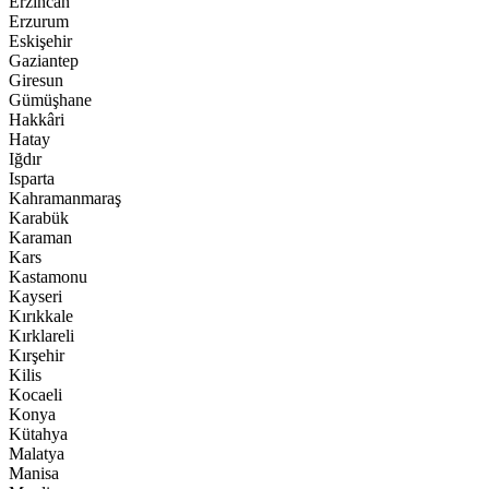
Erzincan
Erzurum
Eskişehir
Gaziantep
Giresun
Gümüşhane
Hakkâri
Hatay
Iğdır
Isparta
Kahramanmaraş
Karabük
Karaman
Kars
Kastamonu
Kayseri
Kırıkkale
Kırklareli
Kırşehir
Kilis
Kocaeli
Konya
Kütahya
Malatya
Manisa