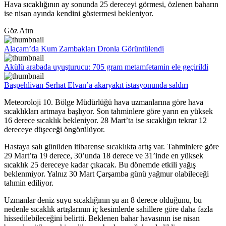
Hava sıcaklığının ay sonunda 25 dereceyi görmesi, özlenen baharın
ise nisan ayında kendini göstermesi bekleniyor.
Göz Atın
Alaçam’da Kum Zambakları Dronla Görüntülendi
Akülü arabada uyuşturucu: 705 gram metamfetamin ele geçirildi
Başpehlivan Serhat Elvan’a akaryakıt istasyonunda saldırı
Meteoroloji 10. Bölge Müdürlüğü hava uzmanlarına göre hava
sıcaklıkları artmaya başlıyor. Son tahminlere göre yarın en yüksek
16 derece sıcaklık bekleniyor. 28 Mart’ta ise sıcaklığın tekrar 12
dereceye düşeceği öngörülüyor.
Hastaya salı günüden itibarense sıcaklıkta artış var. Tahminlere göre
29 Mart’ta 19 derece, 30’unda 18 derece ve 31’inde en yüksek
sıcaklık 25 dereceye kadar çıkacak. Bu dönemde etkili yağış
beklenmiyor. Yalnız 30 Mart Çarşamba günü yağmur olabileceği
tahmin ediliyor.
Uzmanlar deniz suyu sıcaklığının şu an 8 derece olduğunu, bu
nedenle sıcaklık artışlarının iç kesimlerde sahillere göre daha fazla
hissedilebileceğini belirtti. Beklenen bahar havasının ise nisan