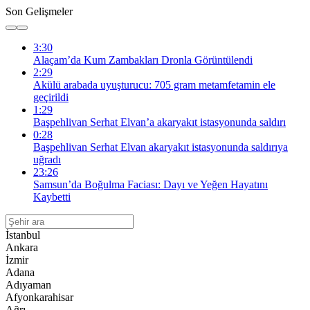
Son Gelişmeler
3:30
Alaçam’da Kum Zambakları Dronla Görüntülendi
2:29
Akülü arabada uyuşturucu: 705 gram metamfetamin ele
geçirildi
1:29
Başpehlivan Serhat Elvan’a akaryakıt istasyonunda saldırı
0:28
Başpehlivan Serhat Elvan akaryakıt istasyonunda saldırıya
uğradı
23:26
Samsun’da Boğulma Faciası: Dayı ve Yeğen Hayatını
Kaybetti
İstanbul
Ankara
İzmir
Adana
Adıyaman
Afyonkarahisar
Ağrı