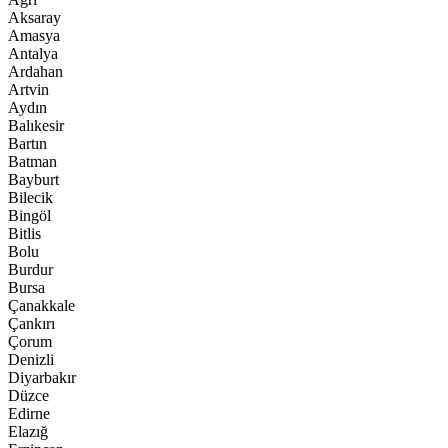
Aksaray
Amasya
Antalya
Ardahan
Artvin
Aydın
Balıkesir
Bartın
Batman
Bayburt
Bilecik
Bingöl
Bitlis
Bolu
Burdur
Bursa
Çanakkale
Çankırı
Çorum
Denizli
Diyarbakır
Düzce
Edirne
Elazığ