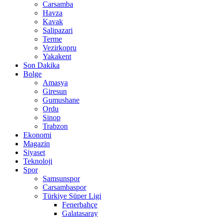
Carsamba
Havza
Kavak
Salipazari
Terme
Vezirkopru
Yakakent
Son Dakika
Bolge
Amasya
Giresun
Gumushane
Ordu
Sinop
Trabzon
Ekonomi
Magazin
Siyaset
Teknoloji
Spor
Samsunspor
Carsambaspor
Türkiye Süper Ligi
Fenerbahçe
Galatasaray