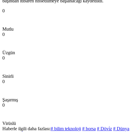
başından itibaren hissedilmeye başlanacağı kaydedildi.
0
Mutlu
0
Üzgün
0
Sinirli
0
Şaşırmış
0
Virüslü
Haberle ilgili daha fazlası:
# bilim teknoloji
# borsa
# Dövi̇z
# Dünya