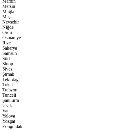
Mardin
Mersin
Muğla
Muş
Nevşehir
Niğde
Ordu
Osmaniye
Rize
Sakarya
Samsun
Siirt
Sinop
Sivas
Şırnak
Tekirdağ
Tokat
Trabzon
Tunceli
Şanlıurfa
Uşak
Van
Yalova
Yozgat
Zonguldak