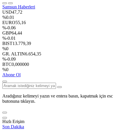
Samsun Haberleri
USD
47,72
%0.01
EURO
55,16
%-0.06
GBP
64,44
%-0.01
BIST
13.779,39
%0
GR. ALTIN
6.654,35
%-0.09
BTC
0,000000
%0
Abone Ol
Aradığınız kelimeyi yazın ve entera basın, kapatmak için esc
butonuna tıklayın.
Hızlı Erişim
Son Dakika