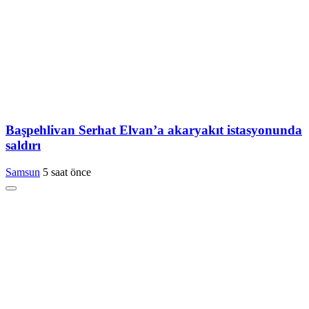
Başpehlivan Serhat Elvan’a akaryakıt istasyonunda
saldırı
Samsun
5 saat önce