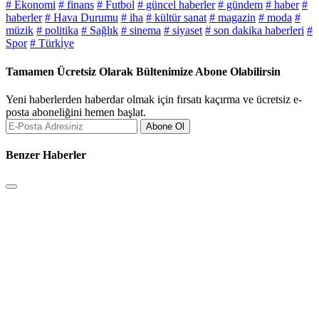
# Ekonomi̇
# finans
# Futbol
# güncel haberler
# gündem
# haber
#
haberler
# Hava Durumu
# iha
# kültür sanat
# magazin
# moda
#
müzik
# politika
# Sağlık
# sinema
# siyaset
# son dakika haberleri
#
Spor
# Türki̇ye
Tamamen Ücretsiz Olarak Bültenimize Abone Olabilirsin
Yeni haberlerden haberdar olmak için fırsatı kaçırma ve ücretsiz e-
posta aboneliğini hemen başlat.
Abone Ol
Benzer Haberler