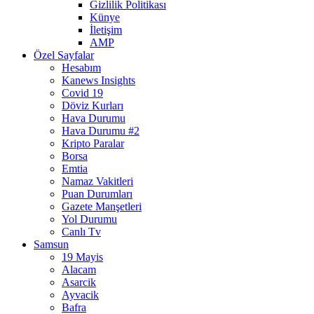
Gizlilik Politikası
Künye
İletişim
AMP
Özel Sayfalar
Hesabım
Kanews Insights
Covid 19
Döviz Kurları
Hava Durumu
Hava Durumu #2
Kripto Paralar
Borsa
Emtia
Namaz Vakitleri
Puan Durumları
Gazete Manşetleri
Yol Durumu
Canlı Tv
Samsun
19 Mayis
Alacam
Asarcik
Ayvacik
Bafra