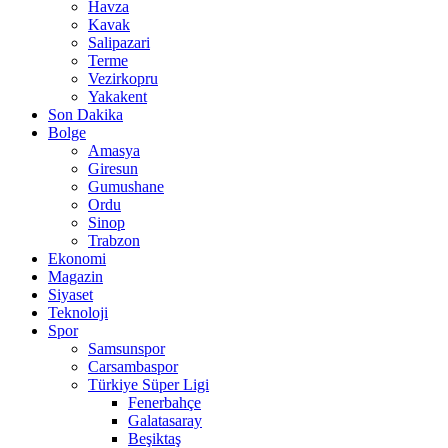
Havza
Kavak
Salipazari
Terme
Vezirkopru
Yakakent
Son Dakika
Bolge
Amasya
Giresun
Gumushane
Ordu
Sinop
Trabzon
Ekonomi
Magazin
Siyaset
Teknoloji
Spor
Samsunspor
Carsambaspor
Türkiye Süper Ligi
Fenerbahçe
Galatasaray
Beşiktaş