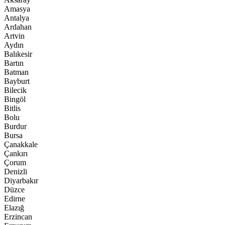
Amasya
Antalya
Ardahan
Artvin
Aydın
Balıkesir
Bartın
Batman
Bayburt
Bilecik
Bingöl
Bitlis
Bolu
Burdur
Bursa
Çanakkale
Çankırı
Çorum
Denizli
Diyarbakır
Düzce
Edirne
Elazığ
Erzincan