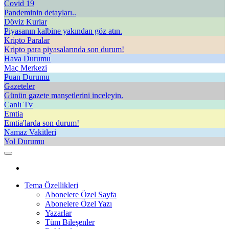
Covid 19
Pandeminin detayları..
Döviz Kurlar
Piyasanın kalbine yakından göz atın.
Kripto Paralar
Kripto para piyasalarında son durum!
Hava Durumu
Maç Merkezi
Puan Durumu
Gazeteler
Günün gazete manşetlerini inceleyin.
Canlı Tv
Emtia
Emtia'larda son durum!
Namaz Vakitleri
Yol Durumu
Tema Özellikleri
Abonelere Özel Sayfa
Abonelere Özel Yazı
Yazarlar
Tüm Bileşenler