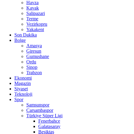
Havza
Kavak
Salipazari
Terme
Vezirkopru
Yakakent
Son Dakika
Bolge
Amasya
Giresun
Gumushane
Ordu
Sinop
Trabzon
Ekonomi
Magazin
Siyaset
Teknoloji
Spor
Samsunspor
Carsambaspor
Türkiye Süper Ligi
Fenerbahçe
Galatasaray
Beşiktaş