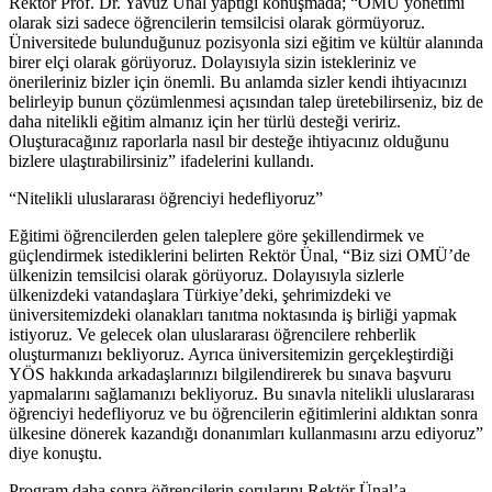
Rektör Prof. Dr. Yavuz Ünal yaptığı konuşmada; “OMÜ yönetimi
olarak sizi sadece öğrencilerin temsilcisi olarak görmüyoruz.
Üniversitede bulunduğunuz pozisyonla sizi eğitim ve kültür alanında
birer elçi olarak görüyoruz. Dolayısıyla sizin istekleriniz ve
önerileriniz bizler için önemli. Bu anlamda sizler kendi ihtiyacınızı
belirleyip bunun çözümlenmesi açısından talep üretebilirseniz, biz de
daha nitelikli eğitim almanız için her türlü desteği veririz.
Oluşturacağınız raporlarla nasıl bir desteğe ihtiyacınız olduğunu
bizlere ulaştırabilirsiniz” ifadelerini kullandı.
“Nitelikli uluslararası öğrenciyi hedefliyoruz”
Eğitimi öğrencilerden gelen taleplere göre şekillendirmek ve
güçlendirmek istediklerini belirten Rektör Ünal, “Biz sizi OMÜ’de
ülkenizin temsilcisi olarak görüyoruz. Dolayısıyla sizlerle
ülkenizdeki vatandaşlara Türkiye’deki, şehrimizdeki ve
üniversitemizdeki olanakları tanıtma noktasında iş birliği yapmak
istiyoruz. Ve gelecek olan uluslararası öğrencilere rehberlik
oluşturmanızı bekliyoruz. Ayrıca üniversitemizin gerçekleştirdiği
YÖS hakkında arkadaşlarınızı bilgilendirerek bu sınava başvuru
yapmalarını sağlamanızı bekliyoruz. Bu sınavla nitelikli uluslararası
öğrenciyi hedefliyoruz ve bu öğrencilerin eğitimlerini aldıktan sonra
ülkesine dönerek kazandığı donanımları kullanmasını arzu ediyoruz”
diye konuştu.
Program daha sonra öğrencilerin sorularını Rektör Ünal’a