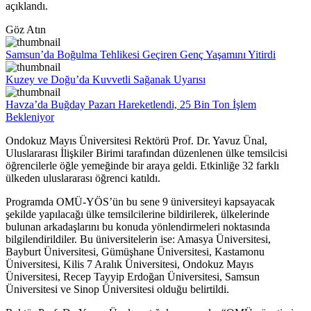
açıklandı.
Göz Atın
Samsun’da Boğulma Tehlikesi Geçiren Genç Yaşamını Yitirdi
Kuzey ve Doğu’da Kuvvetli Sağanak Uyarısı
Havza’da Buğday Pazarı Hareketlendi, 25 Bin Ton İşlem
Bekleniyor
Ondokuz Mayıs Üniversitesi Rektörü Prof. Dr. Yavuz Ünal,
Uluslararası İlişkiler Birimi tarafından düzenlenen ülke temsilcisi
öğrencilerle öğle yemeğinde bir araya geldi. Etkinliğe 32 farklı
ülkeden uluslararası öğrenci katıldı.
Programda OMÜ-YÖS’ün bu sene 9 üniversiteyi kapsayacak
şekilde yapılacağı ülke temsilcilerine bildirilerek, ülkelerinde
bulunan arkadaşlarını bu konuda yönlendirmeleri noktasında
bilgilendirildiler. Bu üniversitelerin ise: Amasya Üniversitesi,
Bayburt Üniversitesi, Gümüşhane Üniversitesi, Kastamonu
Üniversitesi, Kilis 7 Aralık Üniversitesi, Ondokuz Mayıs
Üniversitesi, Recep Tayyip Erdoğan Üniversitesi, Samsun
Üniversitesi ve Sinop Üniversitesi olduğu belirtildi.