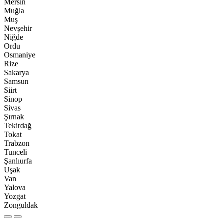
Mersin
Muğla
Muş
Nevşehir
Niğde
Ordu
Osmaniye
Rize
Sakarya
Samsun
Siirt
Sinop
Sivas
Şırnak
Tekirdağ
Tokat
Trabzon
Tunceli
Şanlıurfa
Uşak
Van
Yalova
Yozgat
Zonguldak