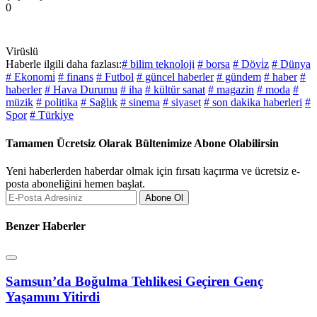
0
Virüslü
Haberle ilgili daha fazlası:
# bilim teknoloji
# borsa
# Dövi̇z
# Dünya
# Ekonomi̇
# finans
# Futbol
# güncel haberler
# gündem
# haber
#
haberler
# Hava Durumu
# iha
# kültür sanat
# magazin
# moda
#
müzik
# politika
# Sağlık
# sinema
# siyaset
# son dakika haberleri
#
Spor
# Türki̇ye
Tamamen Ücretsiz Olarak Bültenimize Abone Olabilirsin
Yeni haberlerden haberdar olmak için fırsatı kaçırma ve ücretsiz e-
posta aboneliğini hemen başlat.
Abone Ol
Benzer Haberler
Samsun’da Boğulma Tehlikesi Geçiren Genç
Yaşamını Yitirdi