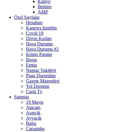
Künye
İletişim
AMP
Özel Sayfalar
Hesabım
Kanews Insights
Covid 19
Döviz Kurları
Hava Durumu
Hava Durumu #2
Kripto Paralar
Borsa
Emtia
Namaz Vakitleri
Puan Durumları
Gazete Manşetleri
Yol Durumu
Canlı Tv
Samsun
19 Mayis
Alacam
Asarcik
Ayvacik
Bafra
Carsamba