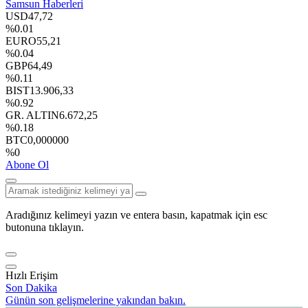
Samsun Haberleri
USD
47,72
%0.01
EURO
55,21
%0.04
GBP
64,49
%0.11
BIST
13.906,33
%0.92
GR. ALTIN
6.672,25
%0.18
BTC
0,000000
%0
Abone Ol
Aradığınız kelimeyi yazın ve entera basın, kapatmak için esc
butonuna tıklayın.
Hızlı Erişim
Son Dakika
Günün son gelişmelerine yakından bakın.