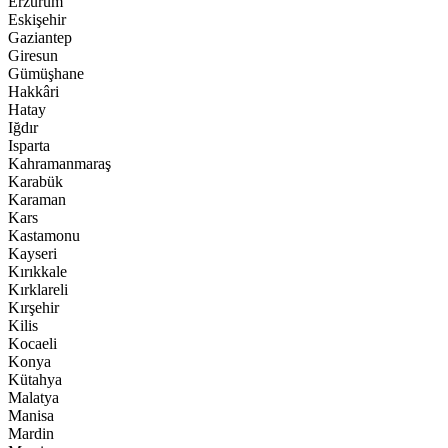
Erzurum
Eskişehir
Gaziantep
Giresun
Gümüşhane
Hakkâri
Hatay
Iğdır
Isparta
Kahramanmaraş
Karabük
Karaman
Kars
Kastamonu
Kayseri
Kırıkkale
Kırklareli
Kırşehir
Kilis
Kocaeli
Konya
Kütahya
Malatya
Manisa
Mardin