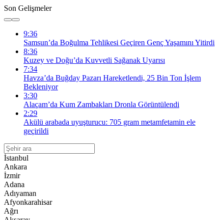
Son Gelişmeler
9:36
Samsun’da Boğulma Tehlikesi Geçiren Genç Yaşamını Yitirdi
8:36
Kuzey ve Doğu’da Kuvvetli Sağanak Uyarısı
7:34
Havza’da Buğday Pazarı Hareketlendi, 25 Bin Ton İşlem
Bekleniyor
3:30
Alaçam’da Kum Zambakları Dronla Görüntülendi
2:29
Akülü arabada uyuşturucu: 705 gram metamfetamin ele
geçirildi
İstanbul
Ankara
İzmir
Adana
Adıyaman
Afyonkarahisar
Ağrı
Aksaray