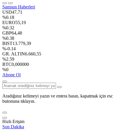
Samsun Haberleri
USD
47,71
%0.18
EURO
55,19
%0.32
GBP
64,48
%0.38
BIST
13.779,39
%-0.14
GR. ALTIN
6.660,55
%2.59
BTC
0,000000
%0
Abone Ol
Aradığınız kelimeyi yazın ve entera basın, kapatmak için esc
butonuna tıklayın.
Hızlı Erişim
Son Dakika