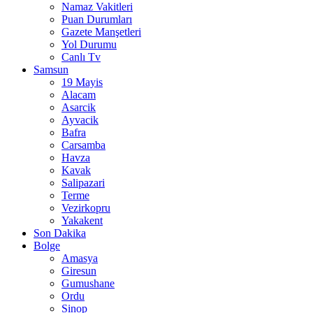
Namaz Vakitleri
Puan Durumları
Gazete Manşetleri
Yol Durumu
Canlı Tv
Samsun
19 Mayis
Alacam
Asarcik
Ayvacik
Bafra
Carsamba
Havza
Kavak
Salipazari
Terme
Vezirkopru
Yakakent
Son Dakika
Bolge
Amasya
Giresun
Gumushane
Ordu
Sinop