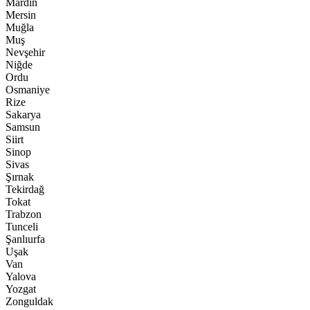
Mardin
Mersin
Muğla
Muş
Nevşehir
Niğde
Ordu
Osmaniye
Rize
Sakarya
Samsun
Siirt
Sinop
Sivas
Şırnak
Tekirdağ
Tokat
Trabzon
Tunceli
Şanlıurfa
Uşak
Van
Yalova
Yozgat
Zonguldak