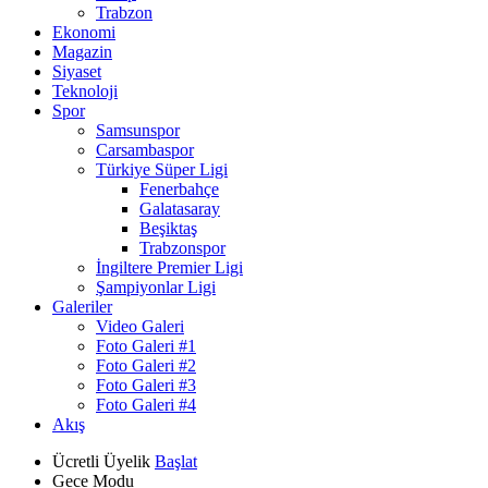
Trabzon
Ekonomi
Magazin
Siyaset
Teknoloji
Spor
Samsunspor
Carsambaspor
Türkiye Süper Ligi
Fenerbahçe
Galatasaray
Beşiktaş
Trabzonspor
İngiltere Premier Ligi
Şampiyonlar Ligi
Galeriler
Video Galeri
Foto Galeri #1
Foto Galeri #2
Foto Galeri #3
Foto Galeri #4
Akış
Ücretli Üyelik
Başlat
Gece Modu