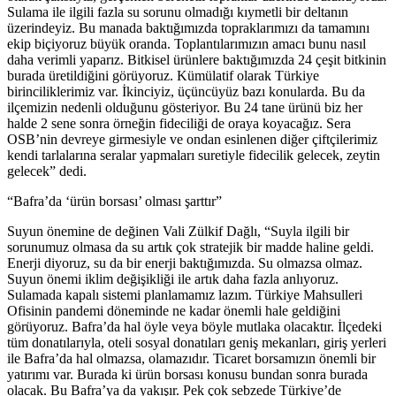
Sulama ile ilgili fazla su sorunu olmadığı kıymetli bir deltanın
üzerindeyiz. Bu manada baktığımızda topraklarımızı da tamamını
ekip biçiyoruz büyük oranda. Toplantılarımızın amacı bunu nasıl
daha verimli yaparız. Bitkisel ürünlere baktığımızda 24 çeşit bitkinin
burada üretildiğini görüyoruz. Kümülatif olarak Türkiye
birinciliklerimiz var. İkinciyiz, üçüncüyüz bazı konularda. Bu da
ilçemizin nedenli olduğunu gösteriyor. Bu 24 tane ürünü biz her
halde 2 sene sonra örneğin fideciliği de oraya koyacağız. Sera
OSB’nin devreye girmesiyle ve ondan esinlenen diğer çiftçilerimiz
kendi tarlalarına seralar yapmaları suretiyle fidecilik gelecek, zeytin
gelecek” dedi.
“Bafra’da ‘ürün borsası’ olması şarttır”
Suyun önemine de değinen Vali Zülkif Dağlı, “Suyla ilgili bir
sorunumuz olmasa da su artık çok stratejik bir madde haline geldi.
Enerji diyoruz, su da bir enerji baktığımızda. Su olmazsa olmaz.
Suyun önemi iklim değişikliği ile artık daha fazla anlıyoruz.
Sulamada kapalı sistemi planlamamız lazım. Türkiye Mahsulleri
Ofisinin pandemi döneminde ne kadar önemli hale geldiğini
görüyoruz. Bafra’da hal öyle veya böyle mutlaka olacaktır. İlçedeki
tüm donatılarıyla, oteli sosyal donatıları geniş mekanları, giriş yerleri
ile Bafra’da hal olmazsa, olamazıdır. Ticaret borsamızın önemli bir
yatırımı var. Burada ki ürün borsası konusu bundan sonra burada
olacak. Bu Bafra’ya da yakışır. Pek çok sebzede Türkiye’de