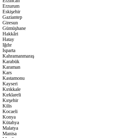
Erzincan
Erzurum
Eskişehir
Gaziantep
Giresun
Gümüşhane
Hakkâri
Hatay
Iğdır
Isparta
Kahramanmaraş
Karabük
Karaman
Kars
Kastamonu
Kayseri
Kırıkkale
Kırklareli
Kırşehir
Kilis
Kocaeli
Konya
Kütahya
Malatya
Manisa