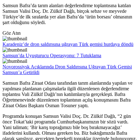
Samsun Bafra’da tarım alanları değerlendirme toplantısına katılan
Samsun Valisi Doç. Dr. Zülkif Dağlı, birçok sebze ve meyvede
Türkiye’de ilk sıralarda yer alan Bafra’da ‘ürün borsası’ olmasının
şart olduğunu söyledi.
Göz Atın
Karadeniz’de dron saldırısına uğrayan Türk gemisi hurdaya döndü
Samsun’da Uyuşturucu Operasyonu: 7 Tutuklama
Novorossiysk Açıklarında Dron Saldırısına Uğrayan Türk Gemisi
Samsun’a Getirildi
Samsun Bafra Ziraat Odası tarafından tarım alanlarında yapılan ve
yapılması planlanan çalışmalarla ilgili düzenlenen değerlendirme
toplantısı Vali Zülkif Dağlı’nın katılımlarıyla gerçekleşti. Bafra
Öğretmenevinde düzenlenen toplantının açılış konuşmasını Bafra
Ziraat Odası Başkanı Osman Tosuner yaptı.
Programda konuşan Samsun Valisi Doç. Dr. Zülkif Dağlı, “2 gün
önce Tokat’taki programda Cumhurbaşkanımızın bir sözü vardı.
Yani talimatı; ‘Bir karış toprağımızı bile boş bırakmayacağız’
ifadelerini kullandı. Olması gereken bu. Biz baktığımızda Bafra
olarak şanslıyız, gerçekten bereketli topraklar üzerinde bulunuyoruz.