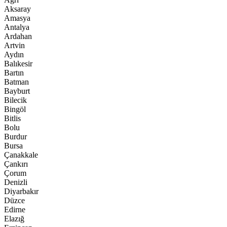
Aksaray
Amasya
Antalya
Ardahan
Artvin
Aydın
Balıkesir
Bartın
Batman
Bayburt
Bilecik
Bingöl
Bitlis
Bolu
Burdur
Bursa
Çanakkale
Çankırı
Çorum
Denizli
Diyarbakır
Düzce
Edirne
Elazığ