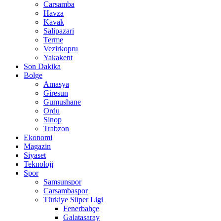
Carsamba
Havza
Kavak
Salipazari
Terme
Vezirkopru
Yakakent
Son Dakika
Bolge
Amasya
Giresun
Gumushane
Ordu
Sinop
Trabzon
Ekonomi
Magazin
Siyaset
Teknoloji
Spor
Samsunspor
Carsambaspor
Türkiye Süper Ligi
Fenerbahçe
Galatasaray