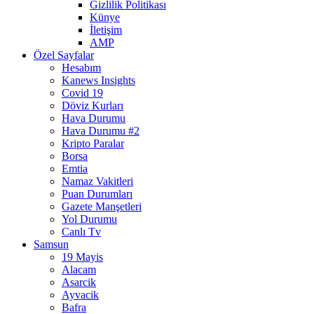
Gizlilik Politikası
Künye
İletişim
AMP
Özel Sayfalar
Hesabım
Kanews Insights
Covid 19
Döviz Kurları
Hava Durumu
Hava Durumu #2
Kripto Paralar
Borsa
Emtia
Namaz Vakitleri
Puan Durumları
Gazete Manşetleri
Yol Durumu
Canlı Tv
Samsun
19 Mayis
Alacam
Asarcik
Ayvacik
Bafra