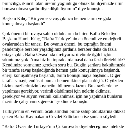
birinciliği, ikincili olan üretim yoğunluğu olarak bu ilçemizde ürün
borsası olması şarttır diye düşünüyorum” diye konuştu.
Başkan Kılıç: “Bir yerde savaş çıkınca hemen tarım ve gıda
konuşulmaya başlandı”
Çok önemli bir ovaya sahip olduklarını belirten Bafra Belediye
Başkanı Hamit Kılıç, “Bafra Türkiye’nin en önemli ve en değerli
ovalarından bir tanesi. Bu ovanın önemi, bu toprağın önemi
pandemiyle beraber yaşadığımız şartlarla beraber daha da fazla
ortaya çıktı. Bafra Ovası’nda üretiyoruz üretimle ilgili hiçbir
sıkıntımız yok. Ama biz bu topraklarda nasıl daha fazla üretebiliriz?
Kendimize sormamız gereken soru bu. Bugün şartlara baktığımızda
bir tarafta savaş başladığında hemen gıda konuşulmaya başlandı,
enerji konuşulmaya başlandı, tarım konuşulmaya başlandı. Diğer
tarafta sanayi, endüstri bunlar hemen ikinci plana düştü. O yüzden
bizim arazilerimizin kıymetini bilmemiz lazım. Bu arazilerde ne
yapılması gerekiyor, verimli olabilmesi için nelerin ekilmesi
gerekiyor ve suyun verimli kullanılması için ne yapılmalı bunların
üzerinde çalışmamız gerekir” şeklinde konuştu.
Türkiye’nin en verimli ocaklarından birine sahip olduklarına dikkat
çeken Bafra Kaymakamı Cevdet Ertürkmen ise şunları söyledi:
“Bafra Ovası ile Türkiye’nin Çukurova’sı diyebileceğimiz nitelikte