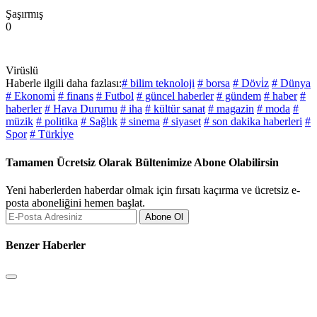
Şaşırmış
0
Virüslü
Haberle ilgili daha fazlası:
# bilim teknoloji
# borsa
# Dövi̇z
# Dünya
# Ekonomi̇
# finans
# Futbol
# güncel haberler
# gündem
# haber
#
haberler
# Hava Durumu
# iha
# kültür sanat
# magazin
# moda
#
müzik
# politika
# Sağlık
# sinema
# siyaset
# son dakika haberleri
#
Spor
# Türki̇ye
Tamamen Ücretsiz Olarak Bültenimize Abone Olabilirsin
Yeni haberlerden haberdar olmak için fırsatı kaçırma ve ücretsiz e-
posta aboneliğini hemen başlat.
Abone Ol
Benzer Haberler