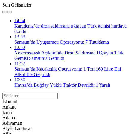
Son Gelişmeler
14:54
Karadeniz’de dron saldırısına uğrayan Türk gemisi hurdaya
döndü
13:53
Samsun’da Uyuşturucu Operasyonu: 7 Tutuklama
12:52
Novorossiysk Açıklarında Dron Saldırısına Uğrayan Türk
Gemisi Samsun’a Getirildi
11:52
Samsun’da Kaçakçılık Operasyonu: 1 Ton 160 Litre Etil
Alkol Ele Geçirildi
10:50
Havza’da Buğday Yüklü Traktör Devrildi: 1 Yaralı
İstanbul
Ankara
İzmir
Adana
Adıyaman
Afyonkarahisar
Ağrı