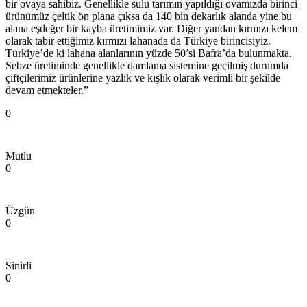
bir ovaya sahibiz. Genellikle sulu tarımın yapıldığı ovamızda birinci
ürünümüz çeltik ön plana çıksa da 140 bin dekarlık alanda yine bu
alana eşdeğer bir kayba üretimimiz var. Diğer yandan kırmızı kelem
olarak tabir ettiğimiz kırmızı lahanada da Türkiye birincisiyiz.
Türkiye’de ki lahana alanlarının yüzde 50’si Bafra’da bulunmakta.
Sebze üretiminde genellikle damlama sistemine geçilmiş durumda
çiftçilerimiz ürünlerine yazlık ve kışlık olarak verimli bir şekilde
devam etmekteler.”
0
Mutlu
0
Üzgün
0
Sinirli
0