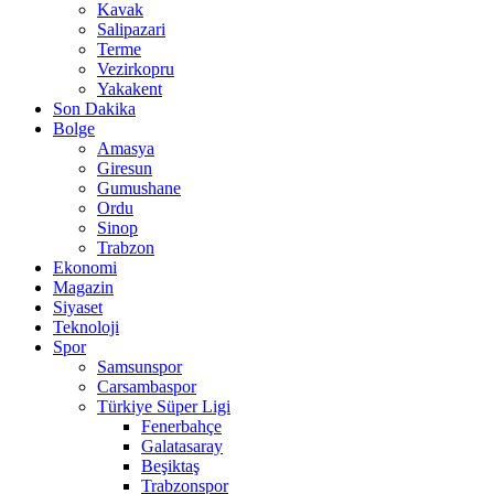
Kavak
Salipazari
Terme
Vezirkopru
Yakakent
Son Dakika
Bolge
Amasya
Giresun
Gumushane
Ordu
Sinop
Trabzon
Ekonomi
Magazin
Siyaset
Teknoloji
Spor
Samsunspor
Carsambaspor
Türkiye Süper Ligi
Fenerbahçe
Galatasaray
Beşiktaş
Trabzonspor