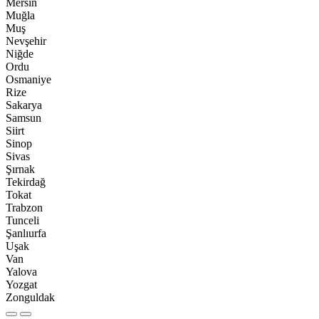
Mersin
Muğla
Muş
Nevşehir
Niğde
Ordu
Osmaniye
Rize
Sakarya
Samsun
Siirt
Sinop
Sivas
Şırnak
Tekirdağ
Tokat
Trabzon
Tunceli
Şanlıurfa
Uşak
Van
Yalova
Yozgat
Zonguldak