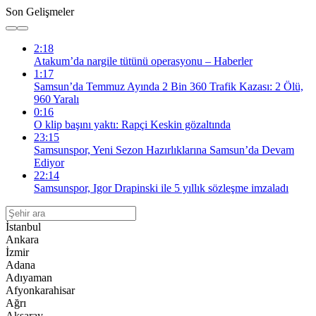
Son Gelişmeler
2:18
Atakum’da nargile tütünü operasyonu – Haberler
1:17
Samsun’da Temmuz Ayında 2 Bin 360 Trafik Kazası: 2 Ölü,
960 Yaralı
0:16
O klip başını yaktı: Rapçi Keskin gözaltında
23:15
Samsunspor, Yeni Sezon Hazırlıklarına Samsun’da Devam
Ediyor
22:14
Samsunspor, Igor Drapinski ile 5 yıllık sözleşme imzaladı
İstanbul
Ankara
İzmir
Adana
Adıyaman
Afyonkarahisar
Ağrı
Aksaray