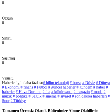
0
Üzgün
0
Sinirli
0
Şaşırmış
0
Virüslü
Haberle ilgili daha fazlası:
# bilim teknoloji
# borsa
# Dövi̇z
# Dünya
# Ekonomi̇
# finans
# Futbol
# güncel haberler
# gündem
# haber
#
haberler
# Hava Durumu
# iha
# kültür sanat
# magazin
# moda
#
müzik
# politika
# Sağlık
# sinema
# siyaset
# son dakika haberleri
#
Spor
# Türki̇ye
Tamamen Ücretsiz Olarak Bültenimize Abone Olabilirsin