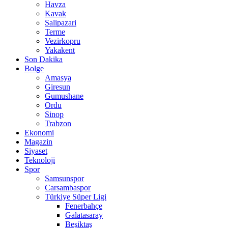
Havza
Kavak
Salipazari
Terme
Vezirkopru
Yakakent
Son Dakika
Bolge
Amasya
Giresun
Gumushane
Ordu
Sinop
Trabzon
Ekonomi
Magazin
Siyaset
Teknoloji
Spor
Samsunspor
Carsambaspor
Türkiye Süper Ligi
Fenerbahçe
Galatasaray
Beşiktaş