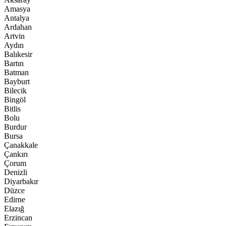
Amasya
Antalya
Ardahan
Artvin
Aydın
Balıkesir
Bartın
Batman
Bayburt
Bilecik
Bingöl
Bitlis
Bolu
Burdur
Bursa
Çanakkale
Çankırı
Çorum
Denizli
Diyarbakır
Düzce
Edirne
Elazığ
Erzincan