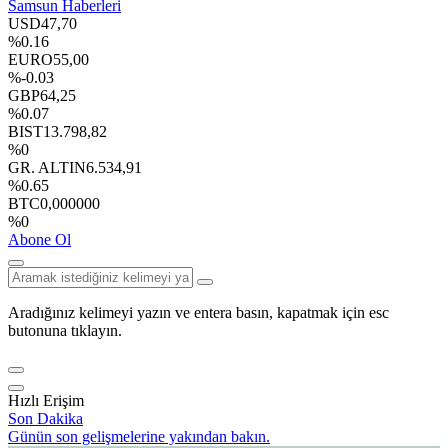
Samsun Haberleri
USD
47,70
%0.16
EURO
55,00
%-0.03
GBP
64,25
%0.07
BIST
13.798,82
%0
GR. ALTIN
6.534,91
%0.65
BTC
0,000000
%0
Abone Ol
Aradığınız kelimeyi yazın ve entera basın, kapatmak için esc
butonuna tıklayın.
Hızlı Erişim
Son Dakika
Günün son gelişmelerine yakından bakın.