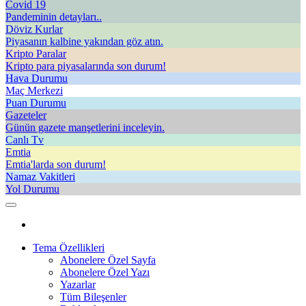
Covid 19
Pandeminin detayları..
Döviz Kurlar
Piyasanın kalbine yakından göz atın.
Kripto Paralar
Kripto para piyasalarında son durum!
Hava Durumu
Maç Merkezi
Puan Durumu
Gazeteler
Günün gazete manşetlerini inceleyin.
Canlı Tv
Emtia
Emtia'larda son durum!
Namaz Vakitleri
Yol Durumu
Tema Özellikleri
Abonelere Özel Sayfa
Abonelere Özel Yazı
Yazarlar
Tüm Bileşenler