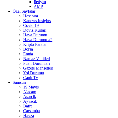
İletişim
AMP
Özel Sayfalar
Hesabım
Kanews Insights
Covid 19
Döviz Kurları
Hava Durumu
Hava Durumu #2
Kripto Paralar
Borsa
Emtia
Namaz Vakitleri
Puan Durumları
Gazete Manşetleri
Yol Durumu
Canlı Tv
Samsun
19 Mayis
Alacam
Asarcik
Ayvacik
Bafra
Carsamba
Havza