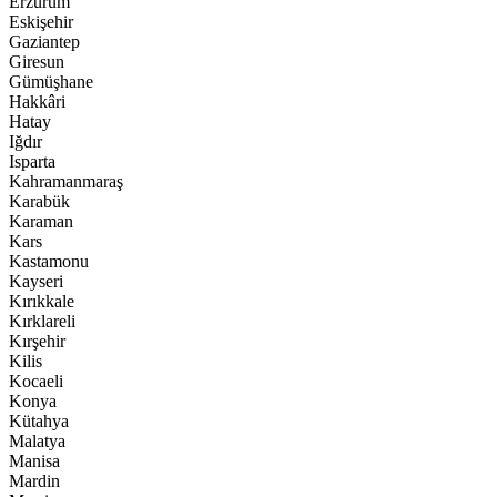
Erzurum
Eskişehir
Gaziantep
Giresun
Gümüşhane
Hakkâri
Hatay
Iğdır
Isparta
Kahramanmaraş
Karabük
Karaman
Kars
Kastamonu
Kayseri
Kırıkkale
Kırklareli
Kırşehir
Kilis
Kocaeli
Konya
Kütahya
Malatya
Manisa
Mardin