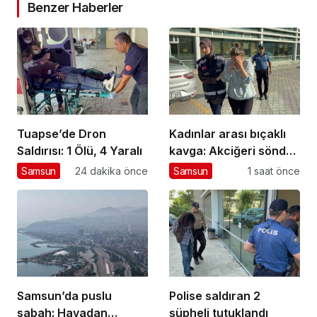
Benzer Haberler
Tuapse’de Dron
Kadınlar arası bıçaklı
Saldırısı: 1 Ölü, 4 Yaralı
kavga: Akciğeri söndü,
tutuklandı
Samsun
24 dakika önce
Samsun
1 saat önce
Samsun’da puslu
Polise saldıran 2
sabah: Havadan
şüpheli tutuklandı