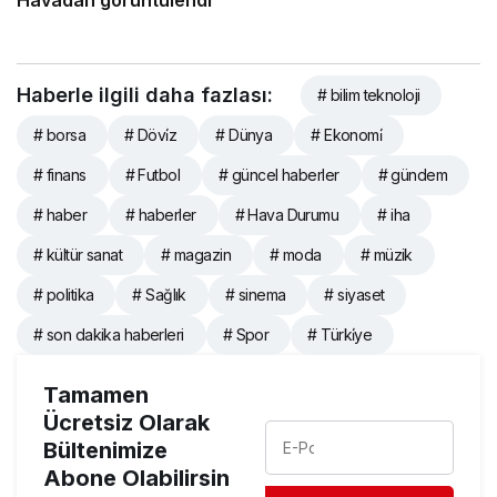
Haberle ilgili daha fazlası:
# bilim teknoloji
# borsa
# Dövi̇z
# Dünya
# Ekonomi̇
# finans
# Futbol
# güncel haberler
# gündem
# haber
# haberler
# Hava Durumu
# iha
# kültür sanat
# magazin
# moda
# müzik
# politika
# Sağlık
# sinema
# siyaset
# son dakika haberleri
# Spor
# Türki̇ye
Tamamen
Ücretsiz Olarak
Bültenimize
Abone Olabilirsin