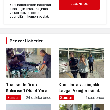
ABONE OL
Yeni haberlerden haberdar
olmak için fırsatı kaçırma
ve ücretsiz e-posta
aboneliğini hemen başlat.
Benzer Haberler
Tuapse’de Dron
Kadınlar arası bıçaklı
Saldırısı: 1 Ölü, 4 Yaralı
kavga: Akciğeri söndü,
tutuklandı
Samsun
24 dakika önce
Samsun
1 saat önce