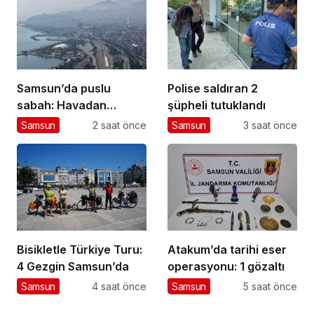
Samsun’da puslu
Polise saldıran 2
sabah: Havadan
şüpheli tutuklandı
görüntülendi
Samsun
2 saat önce
Samsun
3 saat önce
Bisikletle Türkiye Turu:
Atakum’da tarihi eser
4 Gezgin Samsun’da
operasyonu: 1 gözaltı
Samsun
4 saat önce
Samsun
5 saat önce