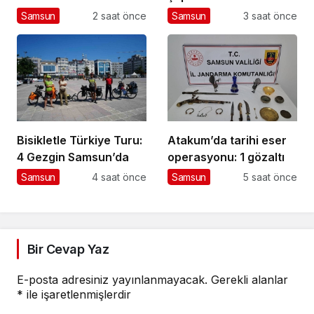
görüntülendi
Samsun
2 saat önce
Samsun
3 saat önce
Bisikletle Türkiye Turu:
Atakum’da tarihi eser
4 Gezgin Samsun’da
operasyonu: 1 gözaltı
Samsun
4 saat önce
Samsun
5 saat önce
Bir Cevap Yaz
E-posta adresiniz yayınlanmayacak.
Gerekli alanlar
*
ile işaretlenmişlerdir