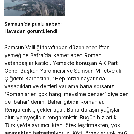
Samsun’da puslu sabah:
Havadan görüntülendi
Samsun Valiliği tarafından düzenlenen iftar
yemeğine Bafra’da ikamet eden Roman
vatandaşlar katıldı. Yemekte konuşan AK Parti
Genel Başkan Yardımcısı ve Samsun Milletvekili
Çiğdem Karaaslan, “Hepimizin hayatında
yaşadıkları ve dertleri var ama bana sorsanız
‘Romanlar en çok hangi mevsime benzer’ diye ben
de ‘bahar’ derim. Bahar gibidir Romanlar.
Rengarenk çiçekler açar. Baharda aşırı yağışlar
olur, yemyeşildir, rengarenktir. Bugün biz artık
Türkiye’de ayrımcılıktan, ötekileştirmekten, yok
saymaktan bahsetmiyoruz. Kötü örnekler yok mu?