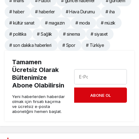
# finans
# Futbol
# güncel haberler
# gündem
# haber
# haberler
# Hava Durumu
# iha
# kültür sanat
# magazin
# moda
# müzik
# politika
# Sağlık
# sinema
# siyaset
# son dakika haberleri
# Spor
# Türki̇ye
Tamamen
Ücretsiz Olarak
Bültenimize
Abone Olabilirsin
ABONE OL
Yeni haberlerden haberdar
olmak için fırsatı kaçırma
ve ücretsiz e-posta
aboneliğini hemen başlat.