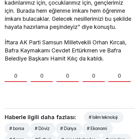
kadınlarımız için, çocuklarımız için, gençlerimiz
için. Burada hem eğlenme imkanı hem öğrenme
imkanı bulacaklar. Gelecek nesillerimizi bu şekilde
hayata hazırlama peşindeyiz” diye konuştu.
İftara AK Parti Samsun Milletvekili Orhan Kırcalı,
Bafra Kaymakamı Cevdet Ertürkmen ve Bafra
Belediye Başkanı Hamit Kılıç da katıldı.
0
0
0
0
0
Haberle ilgili daha fazlası:
# bilim teknoloji
# borsa
# Dövi̇z
# Dünya
# Ekonomi̇