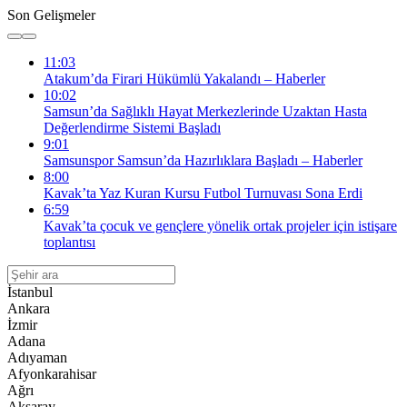
Son Gelişmeler
11:03
Atakum’da Firari Hükümlü Yakalandı – Haberler
10:02
Samsun’da Sağlıklı Hayat Merkezlerinde Uzaktan Hasta
Değerlendirme Sistemi Başladı
9:01
Samsunspor Samsun’da Hazırlıklara Başladı – Haberler
8:00
Kavak’ta Yaz Kuran Kursu Futbol Turnuvası Sona Erdi
6:59
Kavak’ta çocuk ve gençlere yönelik ortak projeler için istişare
toplantısı
İstanbul
Ankara
İzmir
Adana
Adıyaman
Afyonkarahisar
Ağrı
Aksaray