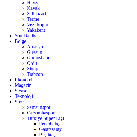
Havza
Kavak
Salipazari
Terme
Vezirkopru
Yakakent
Son Dakika
Bolge
Amasya
Giresun
Gumushane
Ordu
Sinop
Trabzon
Ekonomi
Magazin
Siyaset
Teknoloji
Spor
Samsunspor
Carsambaspor
Türkiye Süper Ligi
Fenerbahçe
Galatasaray
Beşiktaş