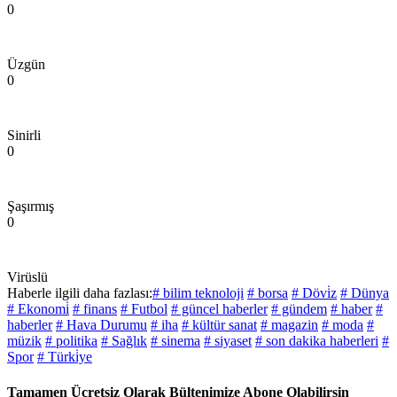
0
Üzgün
0
Sinirli
0
Şaşırmış
0
Virüslü
Haberle ilgili daha fazlası:
# bilim teknoloji
# borsa
# Dövi̇z
# Dünya
# Ekonomi̇
# finans
# Futbol
# güncel haberler
# gündem
# haber
#
haberler
# Hava Durumu
# iha
# kültür sanat
# magazin
# moda
#
müzik
# politika
# Sağlık
# sinema
# siyaset
# son dakika haberleri
#
Spor
# Türki̇ye
Tamamen Ücretsiz Olarak Bültenimize Abone Olabilirsin