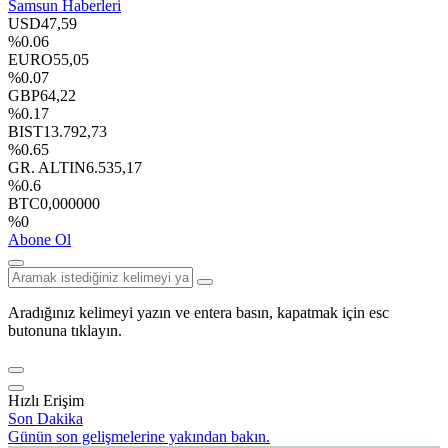
Samsun Haberleri
USD
47,59
%0.06
EURO
55,05
%0.07
GBP
64,22
%0.17
BIST
13.792,73
%0.65
GR. ALTIN
6.535,17
%0.6
BTC
0,000000
%0
Abone Ol
Aradığınız kelimeyi yazın ve entera basın, kapatmak için esc
butonuna tıklayın.
Hızlı Erişim
Son Dakika
Günün son gelişmelerine yakından bakın.