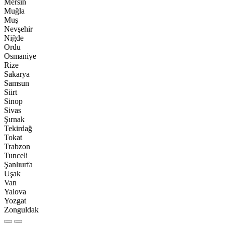
Mersin
Muğla
Muş
Nevşehir
Niğde
Ordu
Osmaniye
Rize
Sakarya
Samsun
Siirt
Sinop
Sivas
Şırnak
Tekirdağ
Tokat
Trabzon
Tunceli
Şanlıurfa
Uşak
Van
Yalova
Yozgat
Zonguldak