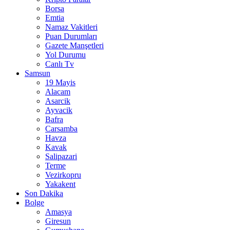
Borsa
Emtia
Namaz Vakitleri
Puan Durumları
Gazete Manşetleri
Yol Durumu
Canlı Tv
Samsun
19 Mayis
Alacam
Asarcik
Ayvacik
Bafra
Carsamba
Havza
Kavak
Salipazari
Terme
Vezirkopru
Yakakent
Son Dakika
Bolge
Amasya
Giresun