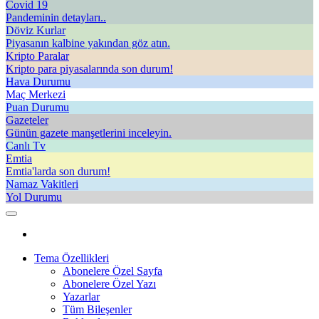
Covid 19
Pandeminin detayları..
Döviz Kurlar
Piyasanın kalbine yakından göz atın.
Kripto Paralar
Kripto para piyasalarında son durum!
Hava Durumu
Maç Merkezi
Puan Durumu
Gazeteler
Günün gazete manşetlerini inceleyin.
Canlı Tv
Emtia
Emtia'larda son durum!
Namaz Vakitleri
Yol Durumu
Tema Özellikleri
Abonelere Özel Sayfa
Abonelere Özel Yazı
Yazarlar
Tüm Bileşenler