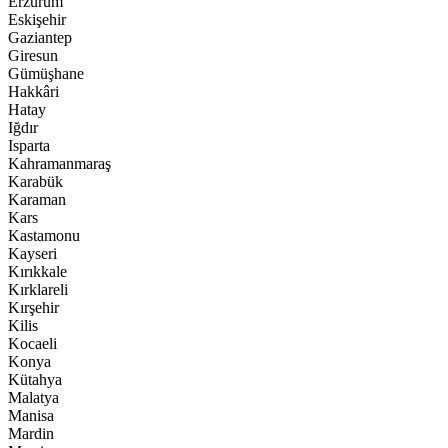
Erzurum
Eskişehir
Gaziantep
Giresun
Gümüşhane
Hakkâri
Hatay
Iğdır
Isparta
Kahramanmaraş
Karabük
Karaman
Kars
Kastamonu
Kayseri
Kırıkkale
Kırklareli
Kırşehir
Kilis
Kocaeli
Konya
Kütahya
Malatya
Manisa
Mardin