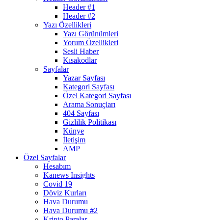
Header #1
Header #2
Yazı Özellikleri
Yazı Görünümleri
Yorum Özellikleri
Sesli Haber
Kısakodlar
Sayfalar
Yazar Sayfası
Kategori Sayfası
Özel Kategori Sayfası
Arama Sonuçları
404 Sayfası
Gizlilik Politikası
Künye
İletişim
AMP
Özel Sayfalar
Hesabım
Kanews Insights
Covid 19
Döviz Kurları
Hava Durumu
Hava Durumu #2
Kripto Paralar