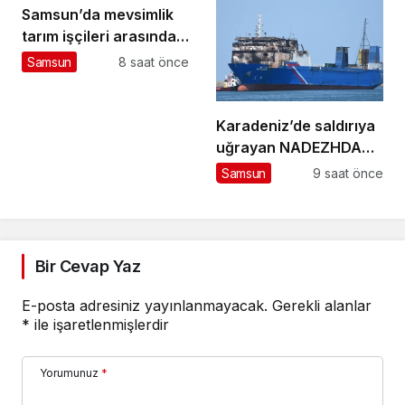
Samsun’da mevsimlik
tarım işçileri arasında
çıkan kavgada 7 kişi
Samsun
8 saat önce
yaralandı
Karadeniz’de saldırıya
uğrayan NADEZHDA
gemisi Samsun’da
Samsun
9 saat önce
Bir Cevap Yaz
E-posta adresiniz yayınlanmayacak.
Gerekli alanlar
*
ile işaretlenmişlerdir
Yorumunuz
*