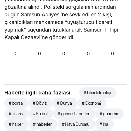
gözaltına alındı. Polisteki sorgularının ardından
bugün Samsun Adliyesi’ne sevk edilen 2 kişi,
çıkarıldıkları mahkemece “uyuşturucu ticareti
yapmak” suçundan tutuklanarak Samsun T Tipi
Kapalı Cezaevi’ne gönderildi.
0
0
0
0
0
Haberle ilgili daha fazlası:
# bilim teknoloji
# borsa
# Dövi̇z
# Dünya
# Ekonomi̇
# finans
# Futbol
# güncel haberler
# gündem
# haber
# haberler
# Hava Durumu
# iha