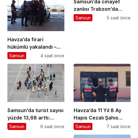
Samsun’da cinayet
zanlısı Trabzon’da
yakalandı
Samsun
5 saat önce
Havza’da firari
hükümlü yakalandı –
Haberler
Samsun
4 saat önce
Samsun’da turist sayısı
Havza’da 11 Yıl 8 Ay
yüzde 13,68 arttı:
Hapis Cezalı Şahıs
Almanlar zirvede
Yakalandı
Samsun
6 saat önce
Samsun
7 saat önce