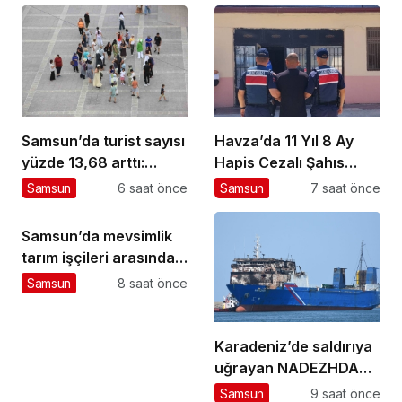
Samsun’da turist sayısı
Havza’da 11 Yıl 8 Ay
yüzde 13,68 arttı:
Hapis Cezalı Şahıs
Almanlar zirvede
Yakalandı
Samsun
6 saat önce
Samsun
7 saat önce
Samsun’da mevsimlik
tarım işçileri arasında
çıkan kavgada 7 kişi
Samsun
8 saat önce
yaralandı
Karadeniz’de saldırıya
uğrayan NADEZHDA
gemisi Samsun’da
Samsun
9 saat önce