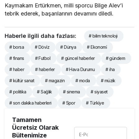
Kaymakam Ertürkmen, milli sporcu Bilge Alev’i
tebrik ederek, başarılarının devamını diledi.
Haberle ilgili daha fazlası:
# bilim teknoloji
# borsa
# Dövi̇z
# Dünya
# Ekonomi̇
# finans
# Futbol
# güncel haberler
# gündem
# haber
# haberler
# Hava Durumu
# iha
# kültür sanat
# magazin
# moda
# müzik
# politika
# Sağlık
# sinema
# siyaset
# son dakika haberleri
# Spor
# Türki̇ye
Tamamen
Ücretsiz Olarak
Bültenimize