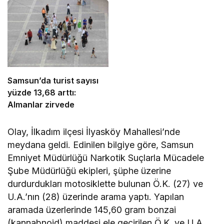
Samsun’da turist sayısı
yüzde 13,68 arttı:
Almanlar zirvede
Olay, İlkadım ilçesi İlyasköy Mahallesi’nde
meydana geldi. Edinilen bilgiye göre, Samsun
Emniyet Müdürlüğü Narkotik Suçlarla Mücadele
Şube Müdürlüğü ekipleri, şüphe üzerine
durdurdukları motosiklette bulunan Ö.K. (27) ve
U.A.’nın (28) üzerinde arama yaptı. Yapılan
aramada üzerlerinde 145,60 gram bonzai
(kannabnoid) maddesi ele geçirilen Ö.K. ve U.A.