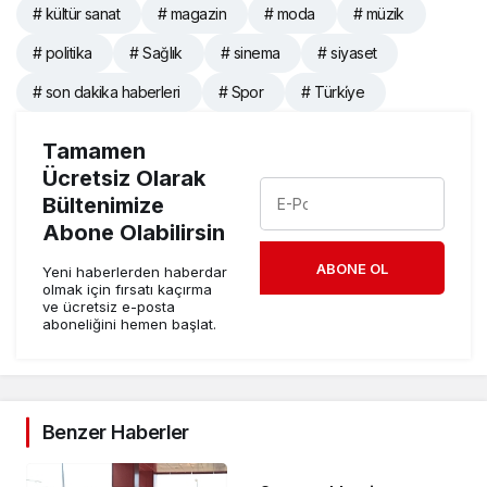
# kültür sanat
# magazin
# moda
# müzik
# politika
# Sağlık
# sinema
# siyaset
# son dakika haberleri
# Spor
# Türki̇ye
Tamamen
Ücretsiz Olarak
Bültenimize
Abone Olabilirsin
ABONE OL
Yeni haberlerden haberdar
olmak için fırsatı kaçırma
ve ücretsiz e-posta
aboneliğini hemen başlat.
Benzer Haberler