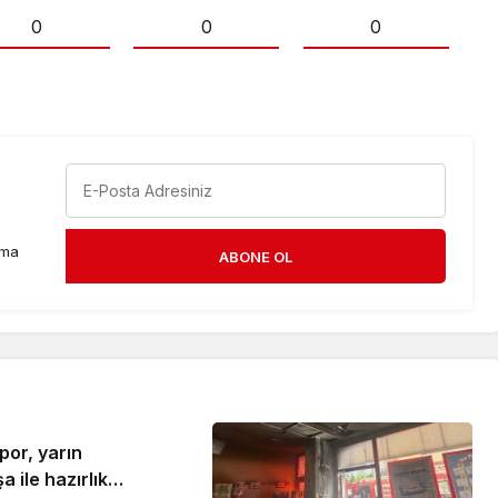
0
0
0
rma
ABONE OL
or, yarın
 ile hazırlık