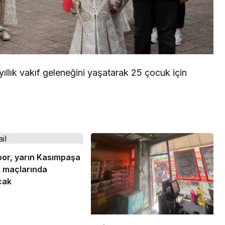
llık vakıf geleneğini yaşatarak 25 çocuk için
or, yarın Kasımpaşa
ık maçlarında
cak