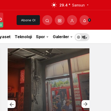
29.4 °
Samsun
0
Abone Ol
0
0
iyaset
Teknoloji
Spor
Galeriler
Akış