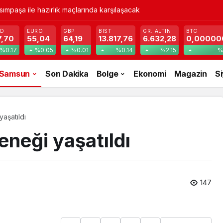
gın: Maddi hasar
SD
EURO
GBP
BIST
GR. ALTIN
BTC
7,70
55,04
64,19
13.817,76
6.632,28
0,00000
%0.17
%0.05
%0.01
%0.14
%2.15
%
Samsun
Son Dakika
Bolge
Ekonomi
Magazin
S
yaşatıldı
leneği yaşatıldı
147