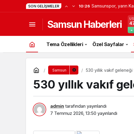
Bafra’da markette yan
9:25
SON GELIŞMELER
U
Samsun Haberleri
4
Tema Özellikleri
Özel Sayfalar
530 yıllık vakıf geleneği 
Samsun
530 yıllık vakıf ge
admin
tarafından yayınlandı
7 Temmuz 2026, 13:50
yayınlandı