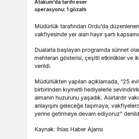
Atakum’da tarihi eser
operasyonu: 1 gözaltı
Müdürlük tarafından Ordu’da düzenlenen s
vakfiyesinde yer alan hayır şartı kapsamın
Dualarla başlayan programda sünnet olan
mehteran gösterisi, çeşitli etkinlikler ve 
verildi.
Müdürlükten yapılan açıklamada, “25 evl
birbirinden kıymetli hediyelerle sevindiri
almanın huzurunu yaşadık. Asırlardır vakı
anlayışını geleceğe taşımaya; vakfiyelerd
yerine getirmeye devam ediyoruz” denil
Kaynak: İhlas Haber Ajansı