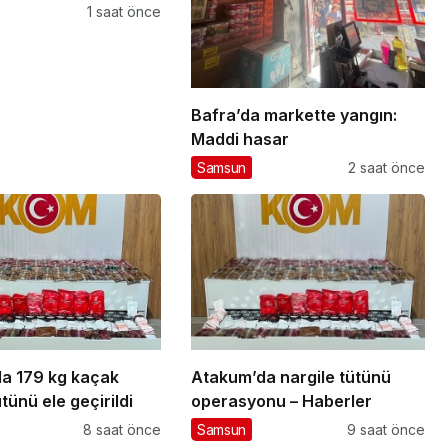
da karşılaşacak
1 saat önce
Bafra’da markette yangın:
Maddi hasar
Samsun
2 saat önce
a 179 kg kaçak
Atakum’da nargile tütünü
ütünü ele geçirildi
operasyonu – Haberler
8 saat önce
Samsun
9 saat önce