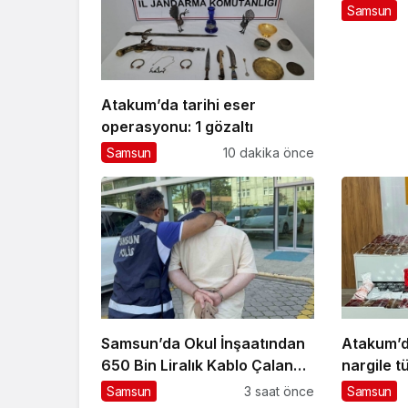
maçların
Samsun
Atakum’da tarihi eser
operasyonu: 1 gözaltı
Samsun
10 dakika önce
Samsun’da Okul İnşaatından
Atakum’d
650 Bin Liralık Kablo Çalan
nargile t
Kalıp Ustası Gözaltına Alındı
Samsun
3 saat önce
Samsun