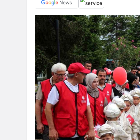
Samsun
Atakum’da tarihi e
operasyonu: 1 göza