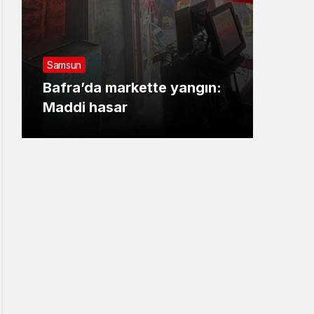
Sams
Sam
Samsun
İnşa
Bafra’da markette yangın:
Kabl
Maddi hasar
Göza