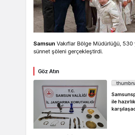
Samsun
Vakıflar Bölge Müdürlüğü, 530 yı
sünnet şöleni gerçekleştirdi.
Göz Atın
Samsunsp
ile hazırl
karşılaşa