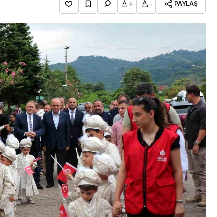
+
-
PAYLAŞ
Samsun
Samsunspor, yarın
ser
Kasımpaşa ile hazırlık
ltı
maçlarında karşılaşacak