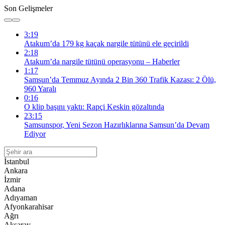
Son Gelişmeler
3:19
Atakum’da 179 kg kaçak nargile tütünü ele geçirildi
2:18
Atakum’da nargile tütünü operasyonu – Haberler
1:17
Samsun’da Temmuz Ayında 2 Bin 360 Trafik Kazası: 2 Ölü,
960 Yaralı
0:16
O klip başını yaktı: Rapçi Keskin gözaltında
23:15
Samsunspor, Yeni Sezon Hazırlıklarına Samsun’da Devam
Ediyor
İstanbul
Ankara
İzmir
Adana
Adıyaman
Afyonkarahisar
Ağrı
Aksaray