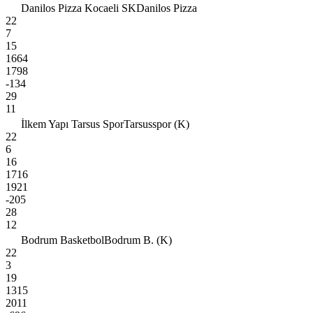
Danilos Pizza Kocaeli SK
Danilos Pizza
22
7
15
1664
1798
-134
29
11
İlkem Yapı Tarsus Spor
Tarsusspor (K)
22
6
16
1716
1921
-205
28
12
Bodrum Basketbol
Bodrum B. (K)
22
3
19
1315
2011