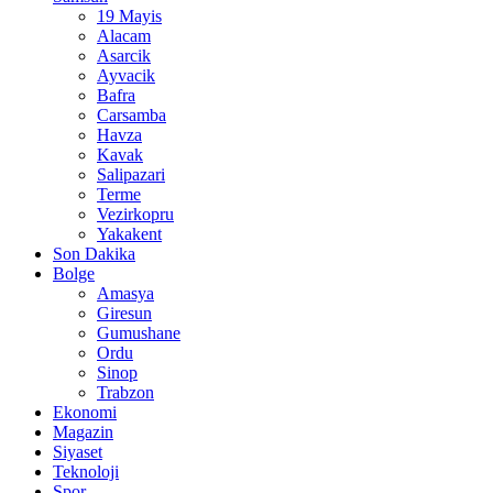
19 Mayis
Alacam
Asarcik
Ayvacik
Bafra
Carsamba
Havza
Kavak
Salipazari
Terme
Vezirkopru
Yakakent
Son Dakika
Bolge
Amasya
Giresun
Gumushane
Ordu
Sinop
Trabzon
Ekonomi
Magazin
Siyaset
Teknoloji
Spor