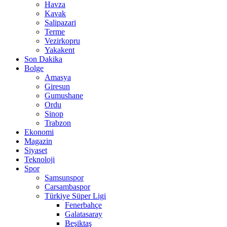
Havza
Kavak
Salipazari
Terme
Vezirkopru
Yakakent
Son Dakika
Bolge
Amasya
Giresun
Gumushane
Ordu
Sinop
Trabzon
Ekonomi
Magazin
Siyaset
Teknoloji
Spor
Samsunspor
Carsambaspor
Türkiye Süper Ligi
Fenerbahçe
Galatasaray
Beşiktaş