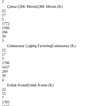
2
Çimsa ÇBK Mersin
ÇBK Mersin (K)
22
17
5
1772
1506
266
39
3
Galatasaray Çağdaş Factoring
Galatasaray (K)
22
17
5
1706
1437
269
39
4
Emlak Konut
Emlak Konut (K)
22
15
7
1705