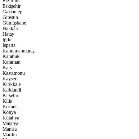
Erzurum
Eskişehir
Gaziantep
Giresun
Gümüşhane
Hakkâri
Hatay
Iğdır
Isparta
Kahramanmaraş
Karabük
Karaman
Kars
Kastamonu
Kayseri
Kırıkkale
Kırklareli
Kırşehir
Kilis
Kocaeli
Konya
Kütahya
Malatya
Manisa
Mardin