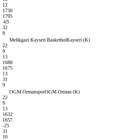
12
1730
1795
-65
32
8
Melikgazi Kayseri Basketbol
Kayseri (K)
22
9
13
1688
1675
13
31
9
OGM Ormanspor
OGM Orman (K)
22
9
13
1632
1657
-25
31
10