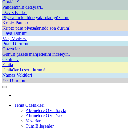
Covid 19
Pandeminin detayları..
Döviz Kurlar
Piyasanın kalbine yakından göz atın.
Kripto Paralar
Kripto para piyasalarında son durum!
Hava Durumu
Maç Merkezi
Puan Durumu
Gazeteler
Günün gazete manşetlerini inceleyin.
Canlı Tv
Emtia
Emtia'larda son durum!
Namaz Vakitleri
Yol Durumu
Tema Özellikleri
Abonelere Özel Sayfa
Abonelere Özel Yazı
Yazarlar
Tüm Bileşenler