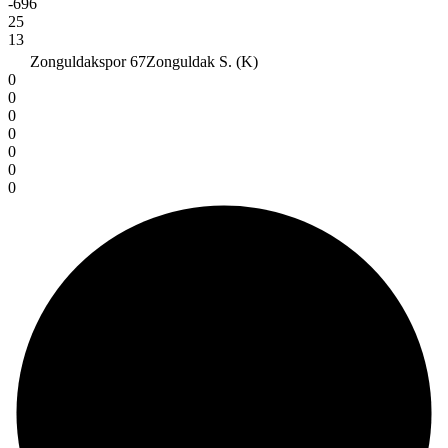
-696
25
13
Zonguldakspor 67
Zonguldak S. (K)
0
0
0
0
0
0
0