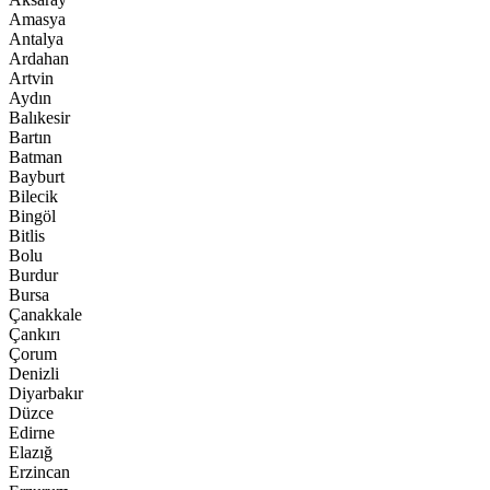
Amasya
Antalya
Ardahan
Artvin
Aydın
Balıkesir
Bartın
Batman
Bayburt
Bilecik
Bingöl
Bitlis
Bolu
Burdur
Bursa
Çanakkale
Çankırı
Çorum
Denizli
Diyarbakır
Düzce
Edirne
Elazığ
Erzincan