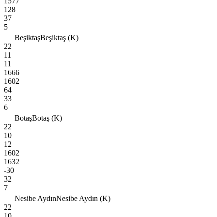
1577
128
37
5
Beşiktaş
Beşiktaş (K)
22
11
11
1666
1602
64
33
6
Botaş
Botaş (K)
22
10
12
1602
1632
-30
32
7
Nesibe Aydın
Nesibe Aydın (K)
22
10