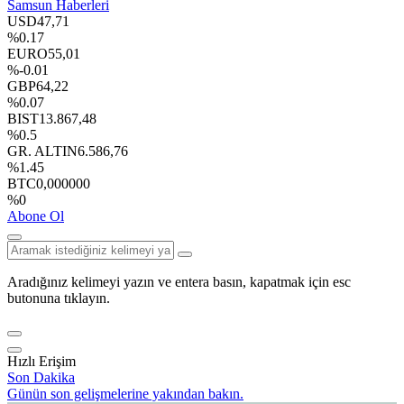
Samsun Haberleri
USD
47,71
%0.17
EURO
55,01
%-0.01
GBP
64,22
%0.07
BIST
13.867,48
%0.5
GR. ALTIN
6.586,76
%1.45
BTC
0,000000
%0
Abone Ol
Aradığınız kelimeyi yazın ve entera basın, kapatmak için esc
butonuna tıklayın.
Hızlı Erişim
Son Dakika
Günün son gelişmelerine yakından bakın.