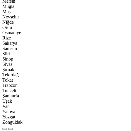
Mersin
Muğla
Muş
Nevşehir
Niğde
Ordu
Osmaniye
Rize
Sakarya
Samsun
Siirt
Sinop
Sivas
Şırnak
Tekirdağ
Tokat
Trabzon
Tunceli
Şanlıurfa
Uşak
Van
Yalova
Yozgat
Zonguldak