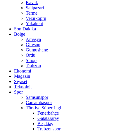
Kavak
Salipazari
Terme
Vezirkopru
Yakakent
Son Dakika
Bolge
Amasya
Giresun
Gumushane
Ordu
Sinop
Trabzon
Ekonomi
Magazin
Siyaset
Teknoloji
Spor
Samsunspor
Carsambaspor
Türkiye Süper Ligi
Fenerbahçe
Galatasaray
Beşiktaş
Trabzonspor