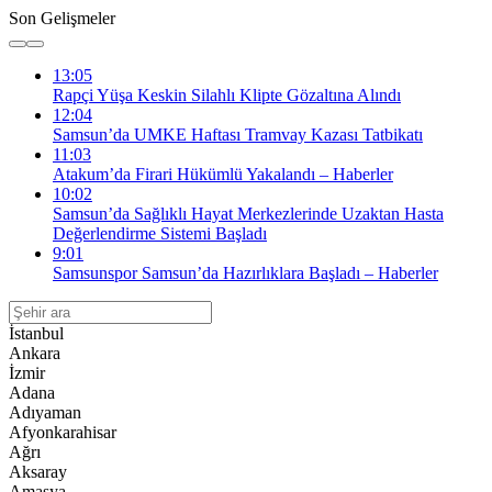
Son Gelişmeler
13:05
Rapçi Yüşa Keskin Silahlı Klipte Gözaltına Alındı
12:04
Samsun’da UMKE Haftası Tramvay Kazası Tatbikatı
11:03
Atakum’da Firari Hükümlü Yakalandı – Haberler
10:02
Samsun’da Sağlıklı Hayat Merkezlerinde Uzaktan Hasta
Değerlendirme Sistemi Başladı
9:01
Samsunspor Samsun’da Hazırlıklara Başladı – Haberler
İstanbul
Ankara
İzmir
Adana
Adıyaman
Afyonkarahisar
Ağrı
Aksaray
Amasya