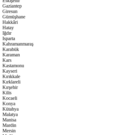
Eskişehir
Gaziantep
Giresun
Gümüşhane
Hakkâri
Hatay
Iğdır
Isparta
Kahramanmaraş
Karabük
Karaman
Kars
Kastamonu
Kayseri
Kırıkkale
Kırklareli
Kırşehir
Kilis
Kocaeli
Konya
Kütahya
Malatya
Manisa
Mardin
Mersin