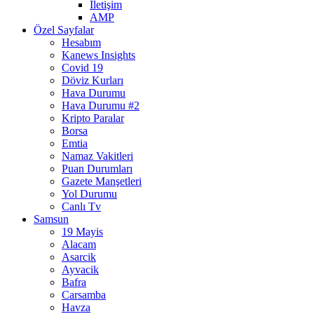
İletişim
AMP
Özel Sayfalar
Hesabım
Kanews Insights
Covid 19
Döviz Kurları
Hava Durumu
Hava Durumu #2
Kripto Paralar
Borsa
Emtia
Namaz Vakitleri
Puan Durumları
Gazete Manşetleri
Yol Durumu
Canlı Tv
Samsun
19 Mayis
Alacam
Asarcik
Ayvacik
Bafra
Carsamba
Havza