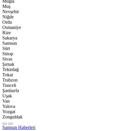
Muğla
Muş
Nevşehir
Niğde
Ordu
Osmaniye
Rize
Sakarya
Samsun
Siirt
Sinop
Sivas
Şırnak
Tekirdağ
Tokat
Trabzon
Tunceli
Şanlıurfa
Uşak
Van
Yalova
Yozgat
Zonguldak
Samsun Haberleri