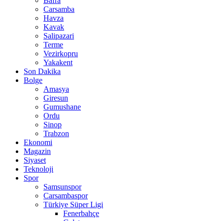
Bafra
Carsamba
Havza
Kavak
Salipazari
Terme
Vezirkopru
Yakakent
Son Dakika
Bolge
Amasya
Giresun
Gumushane
Ordu
Sinop
Trabzon
Ekonomi
Magazin
Siyaset
Teknoloji
Spor
Samsunspor
Carsambaspor
Türkiye Süper Ligi
Fenerbahçe