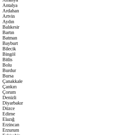
Antalya
Ardahan
Artvin
Aydın
Balıkesir
Bartın
Batman
Bayburt
Bilecik
Bingöl
Bitlis
Bolu
Burdur
Bursa
Çanakkale
Çankırı
Çorum
Denizli
Diyarbakır
Düzce
Edirne
Elazığ
Erzincan
Erzurum