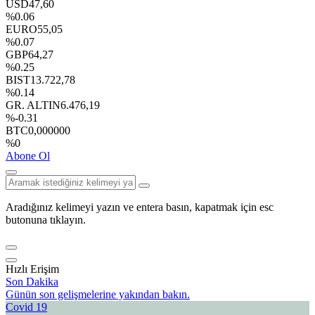
USD
47,60
%0.06
EURO
55,05
%0.07
GBP
64,27
%0.25
BIST
13.722,78
%0.14
GR. ALTIN
6.476,19
%-0.31
BTC
0,000000
%0
Abone Ol
Aradığınız kelimeyi yazın ve entera basın, kapatmak için esc
butonuna tıklayın.
Hızlı Erişim
Son Dakika
Günün son gelişmelerine yakından bakın.
Covid 19