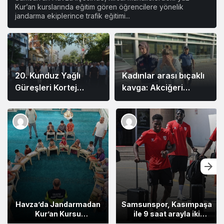
Kur’an kurslarında eğitim gören öğrencilere yönelik
jandarma ekiplerince trafik eğitimi...
20. Kunduz Yağlı
Kadınlar arası bıçaklı
Güreşleri Kortej
kavga: Akciğeri
Yürüyüşüyle Başladı
söndü, tutuklandı
Samsunspor, Kasımpaşa
20. Kunduz Yağlı
ile 9 saat arayla iki
Güreşleri Kortej
hazırlık maçı için
Yürüyüşüyle Başladı