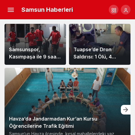
Samsun Haberleri
Samsunspor,
Tuapse’de Dron
Kasımpaşa ile 9 saat
Saldırısı: 1 Ölü, 4
arayla iki hazırlık maçı
Yaralı
için İstanbul’da
Havza’da Jandarmadan Kur’an Kursu
Öğrencilerine Trafik Eğitimi
Samsun‘un Havza ilçesinde, kırsal mahallelerdeki yaz