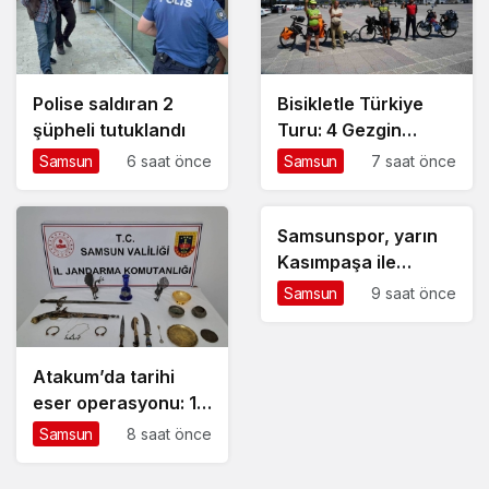
Polise saldıran 2
Bisikletle Türkiye
şüpheli tutuklandı
Turu: 4 Gezgin
Samsun’da
Samsun
6 saat önce
Samsun
7 saat önce
Samsunspor, yarın
Kasımpaşa ile
hazırlık maçlarında
Samsun
9 saat önce
karşılaşacak
Atakum’da tarihi
eser operasyonu: 1
gözaltı
Samsun
8 saat önce