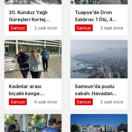
20. Kunduz Yağlı
Tuapse’de Dron
Güreşleri Kortej
Saldırısı: 1 Ölü, 4
Yürüyüşüyle Başladı
Yaralı
Samsun
2 saat önce
Samsun
3 saat önce
Kadınlar arası
Samsun’da puslu
bıçaklı kavga:
sabah: Havadan
Akciğeri söndü,
görüntülendi
Samsun
4 saat önce
Samsun
5 saat önce
tutuklandı