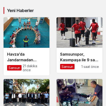
İstanbul’da
Yeni Haberler
Havza’da
Samsunspor,
Jandarmadan
Kasımpaşa ile 9 saat
Kur’an Kursu
arayla iki hazırlık
21 dakika
Samsun
1 saat önce
Samsun
önce
Öğrencilerine Trafik
maçı için İstanbul’da
Eğitimi