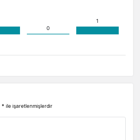
1
0
r
*
ile işaretlenmişlerdir