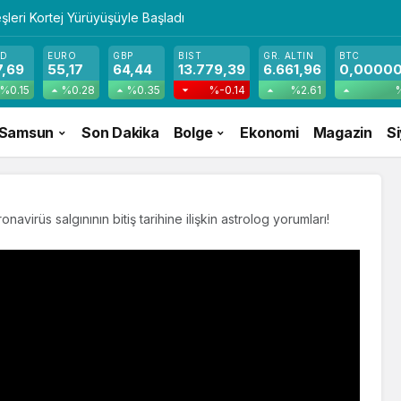
şleri Kortej Yürüyüşüyle Başladı
SD
EURO
GBP
BIST
GR. ALTIN
BTC
7,69
55,17
64,44
13.779,39
6.661,96
0,0000
%0.15
%0.28
%0.35
%-0.14
%2.61
Samsun
Son Dakika
Bolge
Ekonomi
Magazin
S
onavirüs salgınının bitiş tarihine ilişkin astrolog yorumları!