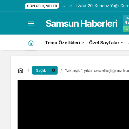
20. Kunduz Yağlı Güre
17:33
SON GELIŞMELER
U
Samsun Haberleri
4
Tema Özellikleri
Özel Sayfalar
Yaklaşık 1 yıldır cebelleştiğimiz kor
Sağlık