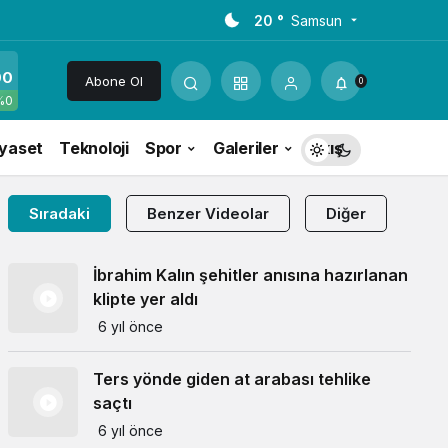
20 °
Samsun
00
Abone Ol
0
%0
iyaset
Teknoloji
Spor
Galeriler
Akış
Sıradaki
Benzer Videolar
Diğer
İbrahim Kalın şehitler anısına hazırlanan
klipte yer aldı
6 yıl önce
Ters yönde giden at arabası tehlike
saçtı
6 yıl önce