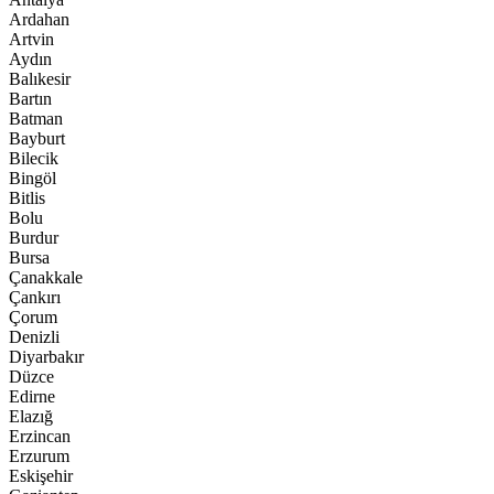
Ardahan
Artvin
Aydın
Balıkesir
Bartın
Batman
Bayburt
Bilecik
Bingöl
Bitlis
Bolu
Burdur
Bursa
Çanakkale
Çankırı
Çorum
Denizli
Diyarbakır
Düzce
Edirne
Elazığ
Erzincan
Erzurum
Eskişehir