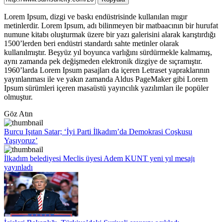
Lorem Ipsum, dizgi ve baskı endüstrisinde kullanılan mıgır
metinlerdir. Lorem Ipsum, adı bilinmeyen bir matbaacının bir hurufat
numune kitabı oluşturmak üzere bir yazı galerisini alarak karıştırdığı
1500’lerden beri endüstri standardı sahte metinler olarak
kullanılmıştır. Beşyüz yıl boyunca varlığını sürdürmekle kalmamış,
aynı zamanda pek değişmeden elektronik dizgiye de sıçramıştır.
1960’larda Lorem Ipsum pasajları da içeren Letraset yapraklarının
yayınlanması ile ve yakın zamanda Aldus PageMaker gibi Lorem
Ipsum sürümleri içeren masaüstü yayıncılık yazılımları ile popüler
olmuştur.
Göz Atın
Burcu Işıtan Satar; ‘İyi Parti İlkadım’da Demokrasi Coşkusu
Yaşıyoruz’
İlkadım belediyesi Meclis üyesi Adem KUNT yeni yıl mesajı
yayınladı