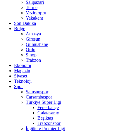
Salipazari
Terme
Vezirkopru
Yakakent
Son Dakika
Bolge
Amasya
Giresun
Gumushane
Ordu
Sinop
Trabzon
Ekonomi
Magazin
Siyaset
Teknoloji
Spor
Samsunspor
Carsambaspor
Türkiye Süper Ligi
Fenerbahçe
Galatasaray
Beşiktaş
Trabzonspor
İngiltere Premier Ligi