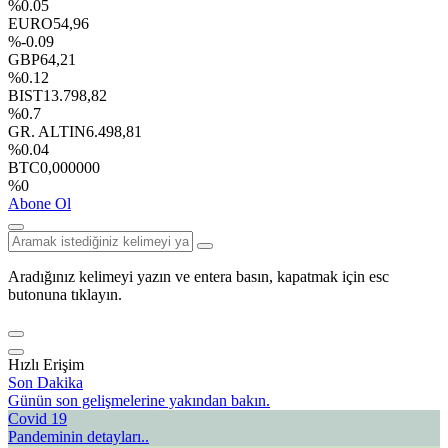
%0.05
EURO
54,96
%-0.09
GBP
64,21
%0.12
BIST
13.798,82
%0.7
GR. ALTIN
6.498,81
%0.04
BTC
0,000000
%0
Abone Ol
Aradığınız kelimeyi yazın ve entera basın, kapatmak için esc
butonuna tıklayın.
Hızlı Erişim
Son Dakika
Günün son gelişmelerine yakından bakın.
Covid 19
Pandeminin detayları..