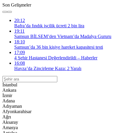
Son Gelişmeler
20:12
Bafra’da fındık işçilik ücreti 2 bin lira
19:11
Samsun BİLSEM’den Vietnam’da Madalya Gururu
18:10
Samsun’da 36 bin kişiye hareket kapasitesi testi
17:09
4 Şehir Hastanesi Değerlendirildi – Haberler
16:08
Havza’da Zincirleme Kaza: 2 Yaralı
İstanbul
Ankara
İzmir
Adana
Adıyaman
Afyonkarahisar
Ağrı
Aksaray
Amasya
Antalya