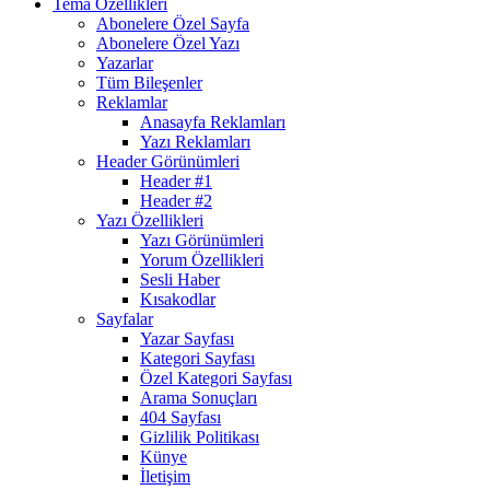
Tema Özellikleri
Abonelere Özel Sayfa
Abonelere Özel Yazı
Yazarlar
Tüm Bileşenler
Reklamlar
Anasayfa Reklamları
Yazı Reklamları
Header Görünümleri
Header #1
Header #2
Yazı Özellikleri
Yazı Görünümleri
Yorum Özellikleri
Sesli Haber
Kısakodlar
Sayfalar
Yazar Sayfası
Kategori Sayfası
Özel Kategori Sayfası
Arama Sonuçları
404 Sayfası
Gizlilik Politikası
Künye
İletişim