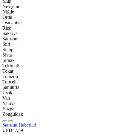
Muş
Nevşehir
Niğde
Ordu
Osmaniye
Rize
Sakarya
Samsun
Siirt
Sinop
Sivas
Şırnak
Tekirdağ
Tokat
Trabzon
Tunceli
Şanlıurfa
Uşak
Van
Yalova
Yozgat
Zonguldak
Samsun Haberleri
USD
47,59