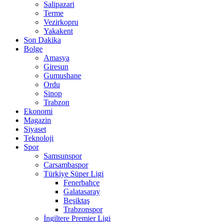
Salipazari
Terme
Vezirkopru
Yakakent
Son Dakika
Bolge
Amasya
Giresun
Gumushane
Ordu
Sinop
Trabzon
Ekonomi
Magazin
Siyaset
Teknoloji
Spor
Samsunspor
Carsambaspor
Türkiye Süper Ligi
Fenerbahçe
Galatasaray
Beşiktaş
Trabzonspor
İngiltere Premier Ligi