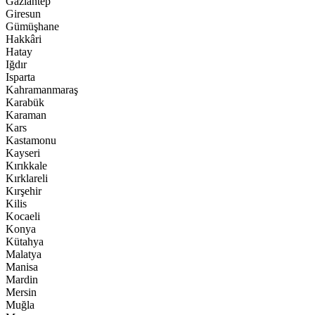
Gaziantep
Giresun
Gümüşhane
Hakkâri
Hatay
Iğdır
Isparta
Kahramanmaraş
Karabük
Karaman
Kars
Kastamonu
Kayseri
Kırıkkale
Kırklareli
Kırşehir
Kilis
Kocaeli
Konya
Kütahya
Malatya
Manisa
Mardin
Mersin
Muğla