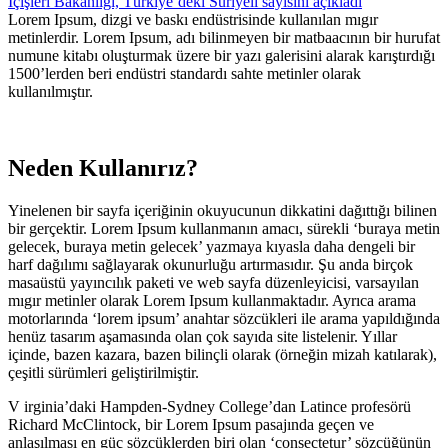
İçişleri Bakanlığı, Türkiye’deki Suriyeli sayısını açıkladı
Lorem Ipsum, dizgi ve baskı endüstrisinde kullanılan mıgır
metinlerdir. Lorem Ipsum, adı bilinmeyen bir matbaacının bir hurufat
numune kitabı oluşturmak üzere bir yazı galerisini alarak karıştırdığı
1500’lerden beri endüstri standardı sahte metinler olarak
kullanılmıştır.
Neden Kullanırız?
Yinelenen bir sayfa içeriğinin okuyucunun dikkatini dağıttığı bilinen
bir gerçektir. Lorem Ipsum kullanmanın amacı, sürekli ‘buraya metin
gelecek, buraya metin gelecek’ yazmaya kıyasla daha dengeli bir
harf dağılımı sağlayarak okunurluğu artırmasıdır. Şu anda birçok
masaüstü yayıncılık paketi ve web sayfa düzenleyicisi, varsayılan
mıgır metinler olarak Lorem Ipsum kullanmaktadır. Ayrıca arama
motorlarında ‘lorem ipsum’ anahtar sözcükleri ile arama yapıldığında
henüz tasarım aşamasında olan çok sayıda site listelenir. Yıllar
içinde, bazen kazara, bazen bilinçli olarak (örneğin mizah katılarak),
çeşitli sürümleri geliştirilmiştir.
V
irginia’daki Hampden-Sydney College’dan Latince profesörü
Richard McClintock, bir Lorem Ipsum pasajında geçen ve
anlaşılması en güç sözcüklerden biri olan ‘consectetur’ sözcüğünün