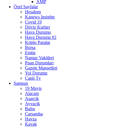
AMP
Özel Sayfalar
Hesabım
Kanews Insights
Covid 19
Döviz Kurları
Hava Durumu
Hava Durumu #2
Kripto Paralar
Borsa
Emtia
Namaz Vakitleri
Puan Durumları
Gazete Manşetleri
Yol Durumu
Canlı Tv
Samsun
19 Mayis
Alacam
Asarcik
Ayvacik
Bafra
Carsamba
Havza
Kavak