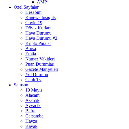
AMP
Özel Sayfalar
Hesabım
Kanews Insights
Covid 19
Döviz Kurları
Hava Durumu
Hava Durumu #2
Kripto Paralar
Borsa
Emtia
Namaz Vakitleri
Puan Durumları
Gazete Manşetleri
Yol Durumu
Canlı Tv
Samsun
19 Mayis
Alacam
Asarcik
Ayvacik
Bafra
Carsamba
Havza
Kavak