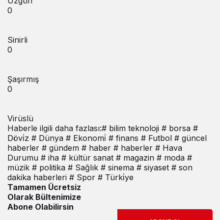
Üzgün
0
Sinirli
0
Şaşırmış
0
Virüslü
Haberle ilgili daha fazlası:
# bilim teknoloji
# borsa
#
Dövi̇z
# Dünya
# Ekonomi̇
# finans
# Futbol
# güncel
haberler
# gündem
# haber
# haberler
# Hava
Durumu
# iha
# kültür sanat
# magazin
# moda
#
müzik
# politika
# Sağlık
# sinema
# siyaset
# son
dakika haberleri
# Spor
# Türki̇ye
Tamamen Ücretsiz
Olarak Bültenimize
Abone Olabilirsin