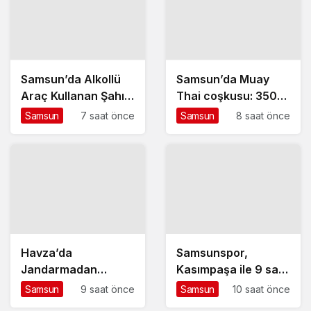
Samsun’da Alkollü
Samsun’da Muay
Araç Kullanan Şahıs
Thai coşkusu: 350
Cezaevinde
sporcu mücadele
Samsun
7 saat önce
Samsun
8 saat önce
ediyor
Havza’da
Samsunspor,
Jandarmadan
Kasımpaşa ile 9 saat
Kur’an Kursu
arayla iki hazırlık
Samsun
9 saat önce
Samsun
10 saat önce
Öğrencilerine Trafik
maçı için İstanbul’da