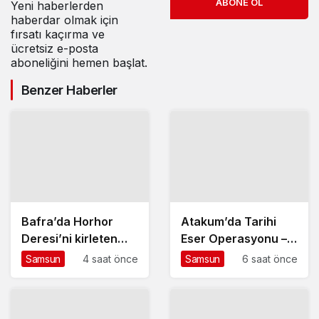
ABONE OL
Yeni haberlerden
haberdar olmak için
fırsatı kaçırma ve
ücretsiz e-posta
aboneliğini hemen başlat.
Benzer Haberler
Bafra’da Horhor
Atakum’da Tarihi
Deresi’ni kirleten
Eser Operasyonu –
işletmeye 839 bin TL
Haberler
Samsun
4 saat önce
Samsun
6 saat önce
ceza