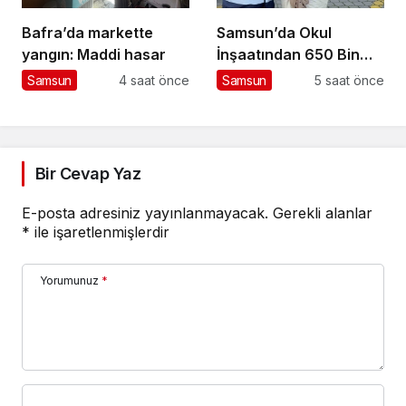
Bafra’da markette
Samsun’da Okul
yangın: Maddi hasar
İnşaatından 650 Bin
Liralık Kablo Çalan
Samsun
4 saat önce
Samsun
5 saat önce
Kalıp Ustası Gözaltına
Alındı
Bir Cevap Yaz
E-posta adresiniz yayınlanmayacak.
Gerekli alanlar
*
ile işaretlenmişlerdir
Yorumunuz
*