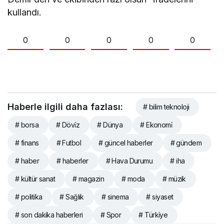
kullandı.
0
0
0
0
0
Haberle ilgili daha fazlası:
# bilim teknoloji
# borsa
# Dövi̇z
# Dünya
# Ekonomi̇
# finans
# Futbol
# güncel haberler
# gündem
# haber
# haberler
# Hava Durumu
# iha
# kültür sanat
# magazin
# moda
# müzik
# politika
# Sağlık
# sinema
# siyaset
# son dakika haberleri
# Spor
# Türki̇ye