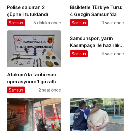
Polise saldıran 2
Bisikletle Türkiye Turu:
şüpheli tutuklandı
4 Gezgin Samsun’da
Samsun
5 dakika önce
Samsun
1 saat önce
Samsunspor, yarın
Kasımpaşa ile hazırlık
maçlarında
Samsun
3 saat önce
karşılaşacak
Atakum’da tarihi eser
operasyonu: 1 gözaltı
Samsun
2 saat önce