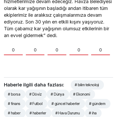
hizmetlerimize devam edeceğiz. Havza Belediyesi
olarak kar yağışının başladığı andan itibaren tüm
ekiplerimiz ile aralıksız çalışmalarımıza devam
ediyoruz. Son 30 yılın en etkili kışını yaşıyoruz.
Tüm çabamız kar yağışının olumsuz etkilerinin bir
an evvel gidermek” dedi.
0
0
0
0
0
Haberle ilgili daha fazlası:
# bilim teknoloji
# borsa
# Dövi̇z
# Dünya
# Ekonomi̇
# finans
# Futbol
# güncel haberler
# gündem
# haber
# haberler
# Hava Durumu
# iha