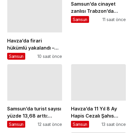
Samsun’da cinayet
zanlısı Trabzon’da
yakalandı
Samsun
11 saat önce
Havza’da firari
hükümlü yakalandı –
Haberler
Samsun
10 saat önce
Samsun’da turist sayısı
Havza’da 11 Yıl 8 Ay
yüzde 13,68 arttı:
Hapis Cezalı Şahıs
Almanlar zirvede
Yakalandı
Samsun
12 saat önce
Samsun
13 saat önce