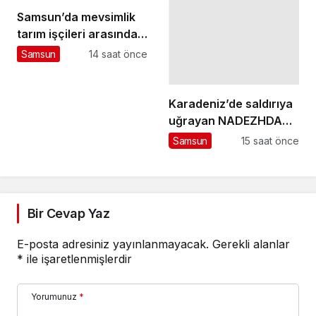
Samsun’da mevsimlik
tarım işçileri arasında
çıkan kavgada 7 kişi
Samsun
14 saat önce
yaralandı
Karadeniz’de saldırıya
uğrayan NADEZHDA
gemisi Samsun’da
Samsun
15 saat önce
Bir Cevap Yaz
E-posta adresiniz yayınlanmayacak.
Gerekli alanlar
*
ile işaretlenmişlerdir
Yorumunuz
*