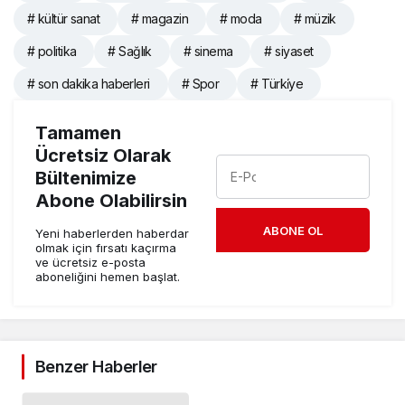
# kültür sanat
# magazin
# moda
# müzik
# politika
# Sağlık
# sinema
# siyaset
# son dakika haberleri
# Spor
# Türki̇ye
Tamamen
Ücretsiz Olarak
Bültenimize
Abone Olabilirsin
ABONE OL
Yeni haberlerden haberdar
olmak için fırsatı kaçırma
ve ücretsiz e-posta
aboneliğini hemen başlat.
Benzer Haberler