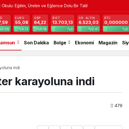
Okulu: Eğitim, Üretim ve Eğlence Dolu Bir Tatil
SD
EURO
GBP
BIST
GR. ALTIN
BTC
7,59
55,08
64,22
13.703,13
6.523,03
0,000000
%0.06
%0.13
%0.18
%0
%0.41
%0
amsun
Son Dakika
Bolge
Ekonomi
Magazin
Si
yoluna indi
er karayoluna indi
479