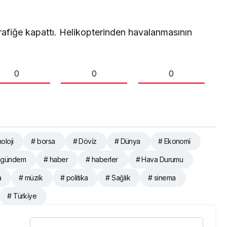
trafiğe kapattı. Helikopterinden havalanmasının
0
0
0
oloji
# borsa
# Dövi̇z
# Dünya
# Ekonomi̇
 gündem
# haber
# haberler
# Hava Durumu
a
# müzik
# politika
# Sağlık
# sinema
# Türki̇ye