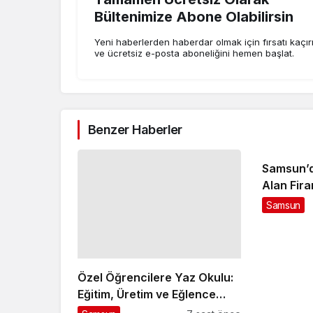
Bültenimize Abone Olabilirsin
Yeni haberlerden haberdar olmak için fırsatı kaçı
ve ücretsiz e-posta aboneliğini hemen başlat.
Benzer Haberler
Samsun’d
Alan Fira
Samsun
Özel Öğrencilere Yaz Okulu:
Eğitim, Üretim ve Eğlence
Dolu Bir Tatil