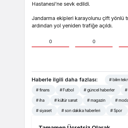
Hastanesi’ne sevk edildi.
Jandarma ekipleri karayolunu çift yönlü 
ardından yol yeniden trafiğe açıldı.
0
0
Haberle ilgili daha fazlası:
# bilim tekn
# finans
# Futbol
# güncel haberler
#
# iha
# kültür sanat
# magazin
# mod
# siyaset
# son dakika haberleri
# Spor
Tamamen Ücretsiz Olarak