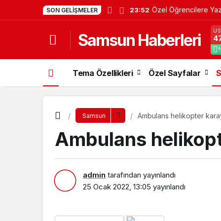
Özel Öğrencilere Yaz 
23:52
SON GELIŞMELER
U
Samsun Haberleri
4
Tema Özellikleri
Özel Sayfalar
S
Ambulans helikopter kara
Samsun
Ambulans helikopt
admin
tarafından yayınlandı
25 Ocak 2022, 13:05
yayınlandı