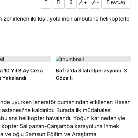
+
-
PAYLAŞ
zehirlenen iki kişi, yola inen ambulans helikopterle
 10 Yıl 8 Ay Ceza
Bafra’da Silah Operasyonu: 3
i Yakalandı
Gözaltı
lerinde uyurken jeneratör dumanından etkilenen Hasan
 Hastanesi’ne kaldırıldı. Burada ilk müdahalesi
bulans helikopter havalandı. Yoğun kar nedeniyle
likopter Salıpazarı-Çarşamba karayoluna inmek
aba ve oğlu Samsun Eğitim ve Araştırma