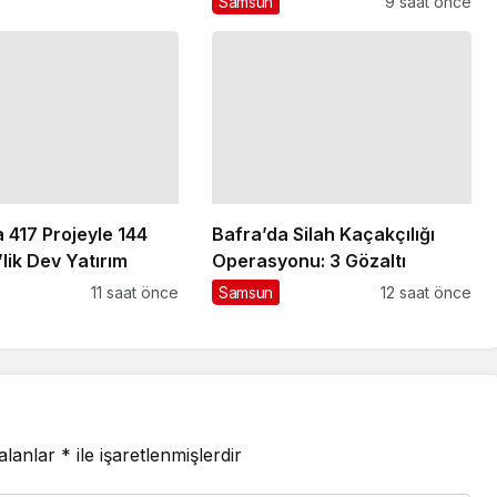
Samsun
9 saat önce
 417 Projeyle 144
Bafra’da Silah Kaçakçılığı
’lik Dev Yatırım
Operasyonu: 3 Gözaltı
11 saat önce
Samsun
12 saat önce
 alanlar
*
ile işaretlenmişlerdir