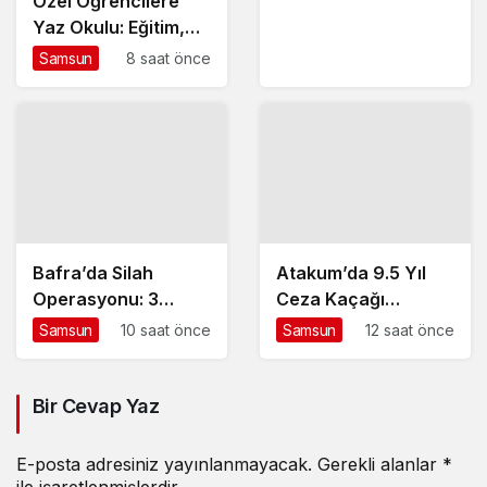
Özel Öğrencilere
Yaz Okulu: Eğitim,
Üretim ve Eğlence
Samsun
8 saat önce
Dolu Bir Tatil
Bafra’da Silah
Atakum’da 9.5 Yıl
Operasyonu: 3
Ceza Kaçağı
Gözaltı
Yakalandı
Samsun
10 saat önce
Samsun
12 saat önce
Bir Cevap Yaz
E-posta adresiniz yayınlanmayacak.
Gerekli alanlar
*
ile işaretlenmişlerdir