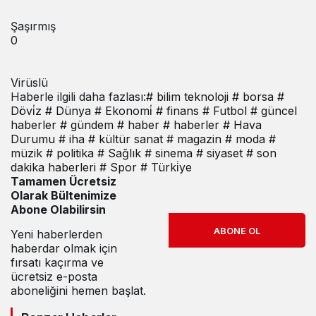
Şaşırmış
0
Virüslü
Haberle ilgili daha fazlası:
# bilim teknoloji
# borsa
#
Dövi̇z
# Dünya
# Ekonomi̇
# finans
# Futbol
# güncel
haberler
# gündem
# haber
# haberler
# Hava
Durumu
# iha
# kültür sanat
# magazin
# moda
#
müzik
# politika
# Sağlık
# sinema
# siyaset
# son
dakika haberleri
# Spor
# Türki̇ye
Tamamen Ücretsiz
Olarak Bültenimize
Abone Olabilirsin
ABONE OL
Yeni haberlerden
haberdar olmak için
fırsatı kaçırma ve
ücretsiz e-posta
aboneliğini hemen başlat.