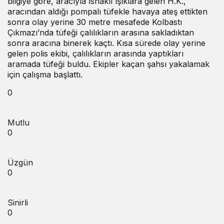
bilgiye göre, aracıyla İshaklı ışıklara gelen H.K.,
aracından aldığı pompalı tüfekle havaya ateş ettikten
sonra olay yerine 30 metre mesafede Kolbastı
Çıkmazı’nda tüfeği çalılıkların arasına sakladıktan
sonra aracına binerek kaçtı. Kısa sürede olay yerine
gelen polis ekibi, çalılıkların arasında yaptıkları
aramada tüfeği buldu. Ekipler kaçan şahsı yakalamak
için çalışma başlattı.
0
Mutlu
0
Üzgün
0
Sinirli
0