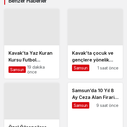
Benzer Haberler
Kavak’ta Yaz Kuran
Kavak’ta çocuk ve
Kursu Futbol
gençlere yönelik
Turnuvası Sona Erdi
ortak projeler için
19 dakika
Samsun
1 saat önce
Samsun
önce
istişare toplantısı
Samsun’da 10 Yıl 8
Ay Ceza Alan Firari
Yakalandı
Samsun
9 saat önce