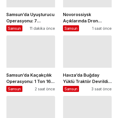
Samsun’da Uyuşturucu
Novorossiysk
Operasyonu: 7
Açıklarında Dron
Tutuklama
Saldırısına Uğrayan
Samsun
11 dakika önce
Samsun
1 saat önce
Türk Gemisi Samsun’a
Getirildi
Samsun’da Kaçakçılık
Havza’da Buğday
Operasyonu: 1 Ton 160
Yüklü Traktör Devrildi:
Litre Etil Alkol Ele
1 Yaralı
Samsun
2 saat önce
Samsun
3 saat önce
Geçirildi