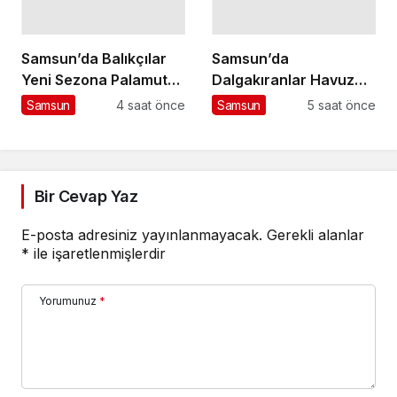
Samsun’da Balıkçılar
Samsun’da
Yeni Sezona Palamut
Dalgakıranlar Havuz
Umuduyla Hazır
Keyfi Sunuyor
Samsun
4 saat önce
Samsun
5 saat önce
Bir Cevap Yaz
E-posta adresiniz yayınlanmayacak.
Gerekli alanlar
*
ile işaretlenmişlerdir
Yorumunuz
*