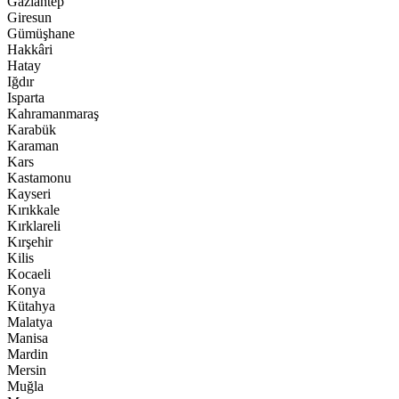
Gaziantep
Giresun
Gümüşhane
Hakkâri
Hatay
Iğdır
Isparta
Kahramanmaraş
Karabük
Karaman
Kars
Kastamonu
Kayseri
Kırıkkale
Kırklareli
Kırşehir
Kilis
Kocaeli
Konya
Kütahya
Malatya
Manisa
Mardin
Mersin
Muğla