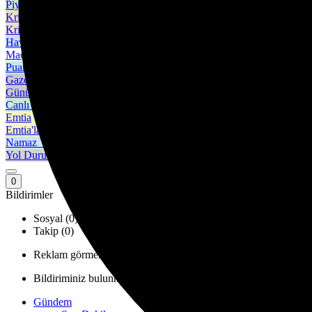
Piyasanın kalbine yakından göz atın.
Kripto Paralar
Kripto para piyasalarında son durum!
Hava Durumu
Maç Merkezi
Puan Durumu
Gazeteler
Günün gazete manşetlerini inceleyin.
Canlı Tv
Emtia
Emtia'larda son durum!
Namaz Vakitleri
Yol Durumu
0
Bildirimler
Sosyal (0)
Takip (0)
Reklam görmemek için, özel sayfa ve yazılara erişim için hemen
Bildiriminiz bulunmamaktadır.
Gündem