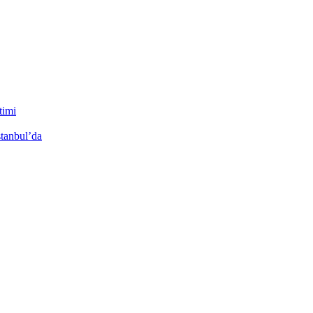
timi
stanbul’da