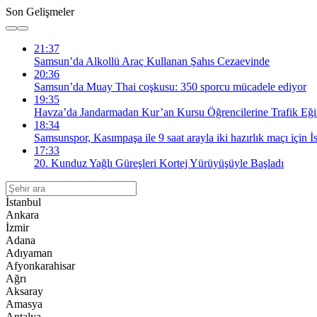
Son Gelişmeler
21:37
Samsun’da Alkollü Araç Kullanan Şahıs Cezaevinde
20:36
Samsun’da Muay Thai coşkusu: 350 sporcu mücadele ediyor
19:35
Havza’da Jandarmadan Kur’an Kursu Öğrencilerine Trafik Eği
18:34
Samsunspor, Kasımpaşa ile 9 saat arayla iki hazırlık maçı için İ
17:33
20. Kunduz Yağlı Güreşleri Kortej Yürüyüşüyle Başladı
İstanbul
Ankara
İzmir
Adana
Adıyaman
Afyonkarahisar
Ağrı
Aksaray
Amasya
Antalya