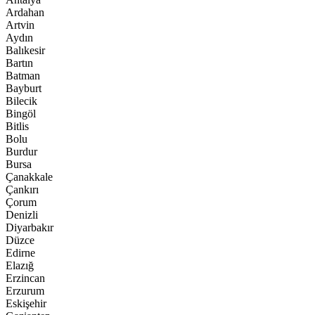
Ardahan
Artvin
Aydın
Balıkesir
Bartın
Batman
Bayburt
Bilecik
Bingöl
Bitlis
Bolu
Burdur
Bursa
Çanakkale
Çankırı
Çorum
Denizli
Diyarbakır
Düzce
Edirne
Elazığ
Erzincan
Erzurum
Eskişehir