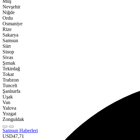
Muş
Nevşehir
Niğde
Ordu
Osmaniye
Rize
Sakarya
Samsun
Siirt
Sinop
Sivas
Şırnak
Tekirdağ
Tokat
Trabzon
Tunceli
Şanlıurfa
Uşak
Van
Yalova
Yozgat
Zonguldak
Samsun Haberleri
USD
47,71