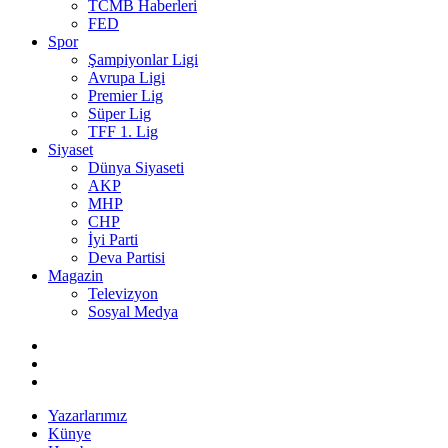
TCMB Haberleri
FED
Spor
Şampiyonlar Ligi
Avrupa Ligi
Premier Lig
Süper Lig
TFF 1. Lig
Siyaset
Dünya Siyaseti
AKP
MHP
CHP
İyi Parti
Deva Partisi
Magazin
Televizyon
Sosyal Medya
Yazarlarımız
Künye