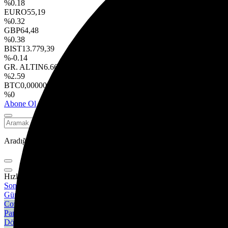
%0.18
EURO
55,19
%0.32
GBP
64,48
%0.38
BIST
13.779,39
%-0.14
GR. ALTIN
6.660,55
%2.59
BTC
0,000000
%0
Abone Ol
Aradığınız kelimeyi yazın ve entera basın, kapatmak için esc butonuna
Hızlı Erişim
Son Dakika
Günün son gelişmelerine yakından bakın.
Covid 19
Pandeminin detayları..
Döviz Kurlar