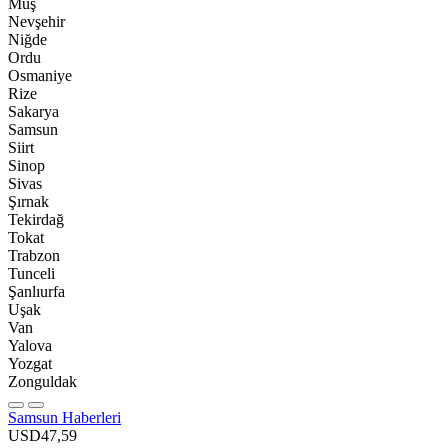
Muş
Nevşehir
Niğde
Ordu
Osmaniye
Rize
Sakarya
Samsun
Siirt
Sinop
Sivas
Şırnak
Tekirdağ
Tokat
Trabzon
Tunceli
Şanlıurfa
Uşak
Van
Yalova
Yozgat
Zonguldak
Samsun Haberleri
USD
47,59