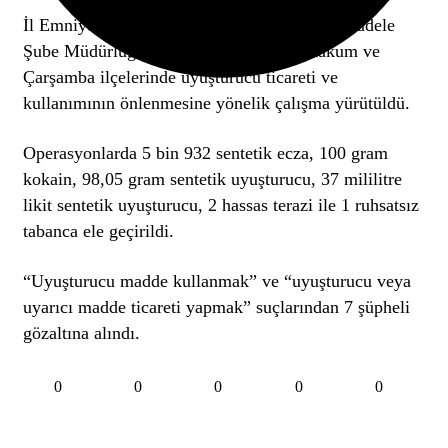
İl Emniyet Müdürlüğü Narkotik Suçlarla Mücadele
Şube Müdürlüğü ekiplerince İlkadım, Atakum ve
Çarşamba ilçelerinde uyuşturucu ticareti ve
kullanımının önlenmesine yönelik çalışma yürütüldü.
Operasyonlarda 5 bin 932 sentetik ecza, 100 gram
kokain, 98,05 gram sentetik uyuşturucu, 37 mililitre
likit sentetik uyuşturucu, 2 hassas terazi ile 1 ruhsatsız
tabanca ele geçirildi.
“Uyuşturucu madde kullanmak” ve “uyuşturucu veya
uyarıcı madde ticareti yapmak” suçlarından 7 şüpheli
gözaltına alındı.
0
0
0
0
0