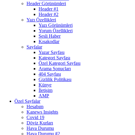
Header Görünümleri
Header #1
Header #2
Yazı Özellikleri
Yazı Görünümleri
Yorum Özellikleri
Sesli Haber
Kısakodlar
Sayfalar
Yazar Sayfası
Kategori Sayfası
Özel Kategori Sayfası
Arama Sonuçları
404 Sayfası
Gizlilik Politikası
Künye
İletişim
AMP
Özel Sayfalar
Hesabım
Kanews Insights
Covid 19
Döviz Kurları
Hava Durumu
Hava Durumu #2