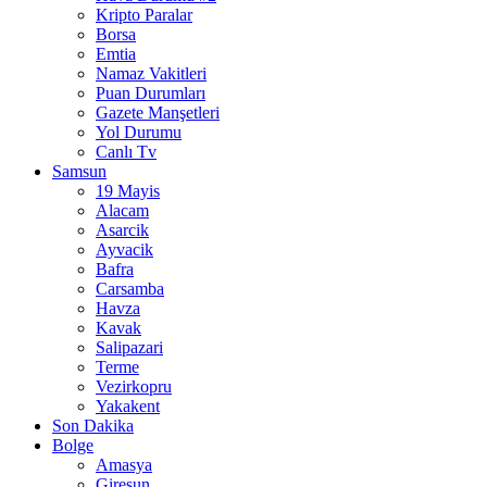
Kripto Paralar
Borsa
Emtia
Namaz Vakitleri
Puan Durumları
Gazete Manşetleri
Yol Durumu
Canlı Tv
Samsun
19 Mayis
Alacam
Asarcik
Ayvacik
Bafra
Carsamba
Havza
Kavak
Salipazari
Terme
Vezirkopru
Yakakent
Son Dakika
Bolge
Amasya
Giresun