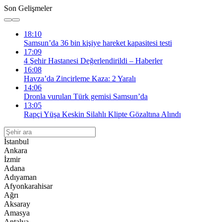
Son Gelişmeler
18:10
Samsun’da 36 bin kişiye hareket kapasitesi testi
17:09
4 Şehir Hastanesi Değerlendirildi – Haberler
16:08
Havza’da Zincirleme Kaza: 2 Yaralı
14:06
Dronla vurulan Türk gemisi Samsun’da
13:05
Rapçi Yüşa Keskin Silahlı Klipte Gözaltına Alındı
İstanbul
Ankara
İzmir
Adana
Adıyaman
Afyonkarahisar
Ağrı
Aksaray
Amasya
Antalya