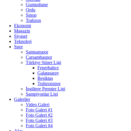
Gumushane
Ordu
Sinop
Trabzon
Ekonomi
Magazin
Siyaset
Teknoloji
Spor
Samsunspor
Carsambaspor
Türkiye Süper Ligi
Fenerbahçe
Galatasaray
Beşiktaş
Trabzonspor
İngiltere Premier Ligi
Şampiyonlar Ligi
Galeriler
Video Galeri
Foto Galeri #1
Foto Galeri #2
Foto Galeri #3
Foto Galeri #4
Akış