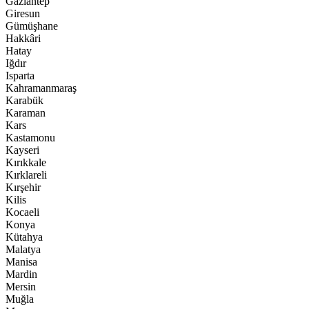
Gaziantep
Giresun
Gümüşhane
Hakkâri
Hatay
Iğdır
Isparta
Kahramanmaraş
Karabük
Karaman
Kars
Kastamonu
Kayseri
Kırıkkale
Kırklareli
Kırşehir
Kilis
Kocaeli
Konya
Kütahya
Malatya
Manisa
Mardin
Mersin
Muğla