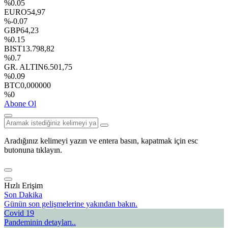
%0.05
EURO
54,97
%-0.07
GBP
64,23
%0.15
BIST
13.798,82
%0.7
GR. ALTIN
6.501,75
%0.09
BTC
0,000000
%0
Abone Ol
Aradığınız kelimeyi yazın ve entera basın, kapatmak için esc
butonuna tıklayın.
Hızlı Erişim
Son Dakika
Günün son gelişmelerine yakından bakın.
Covid 19
Pandeminin detayları..