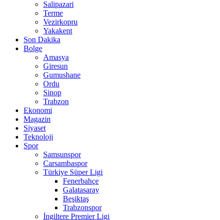
Salipazari
Terme
Vezirkopru
Yakakent
Son Dakika
Bolge
Amasya
Giresun
Gumushane
Ordu
Sinop
Trabzon
Ekonomi
Magazin
Siyaset
Teknoloji
Spor
Samsunspor
Carsambaspor
Türkiye Süper Ligi
Fenerbahçe
Galatasaray
Beşiktaş
Trabzonspor
İngiltere Premier Ligi