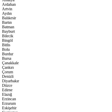
Ardahan
Artvin
Aydın
Balıkesir
Bartın
Batman
Bayburt
Bilecik
Bingöl
Bitlis
Bolu
Burdur
Bursa
Çanakkale
Çankırı
Çorum
Denizli
Diyarbakır
Düzce
Edirne
Elazığ
Erzincan
Erzurum
Eskişehir