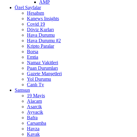
AMP
Özel Sayfalar
Hesabım
Kanews Insights
Covid 19
Döviz Kurları
Hava Durumu
Hava Durumu #2
Kripto Paralar
Borsa
Emtia
Namaz Vakitleri
Puan Durumları
Gazete Manşetleri
Yol Durumu
Canlı Tv
Samsun
19 Mayis
Alacam
Asarcik
Ayvacik
Bafra
Carsamba
Havza
Kavak