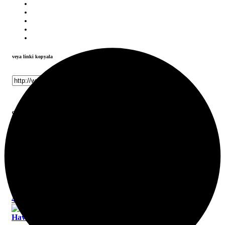
veya linki kopyala
Kopyala
Samsun’da düzenlenen operasyonda çeşitli tür ve
miktarlarda uyuşturucu ile ruhsatsız tabanca ele
geçirildi, 7 şüpheli gözaltına alındı.
Göz Atın
Samsun’da 36 bin kişiye hareket kapasitesi testi
4 Şehir Hastanesi Değerlendirildi – Haberler
Havza’da Zincirleme Kaza: 2 Yaralı