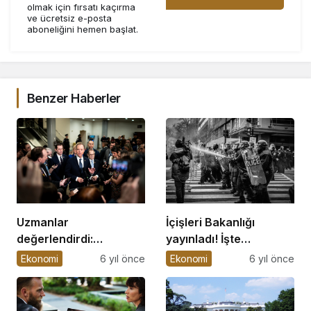
olmak için fırsatı kaçırma
ve ücretsiz e-posta
aboneliğini hemen başlat.
Benzer Haberler
Uzmanlar
İçişleri Bakanlığı
değerlendirdi:
yayınladı! İşte
Kademeli normalleşme
koronavirüs
Ekonomi
6 yıl önce
Ekonomi
6 yıl önce
enflasyonu nasıl
kısıtlamalarıyla ilgili
etkiler?
merak edilen soruların
yanıtları