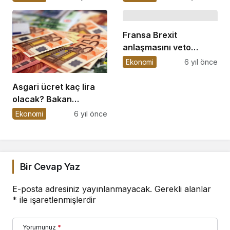
Aralık
Fransa Brexit
anlaşmasını veto
edebilir
Ekonomi
6 yıl önce
Asgari ücret kaç lira
olacak? Bakan
Selçuk’tan ilk açıklama
Ekonomi
6 yıl önce
Bir Cevap Yaz
E-posta adresiniz yayınlanmayacak.
Gerekli alanlar
*
ile işaretlenmişlerdir
Yorumunuz
*