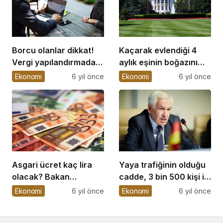
Borcu olanlar dikkat!
Kaçarak evlendiği 4
Vergi yapılandırmada
aylık eşinin boğazını
son başvuru tarihi 31
kesti
Ekonomi
6 yıl önce
Ekonomi
6 yıl önce
Aralık
Asgari ücret kaç lira
Yaya trafiğinin olduğu
olacak? Bakan
cadde, 3 bin 500 kişi ile
Selçuk’tan ilk açıklama
sınırlandırıldı
Ekonomi
6 yıl önce
Ekonomi
6 yıl önce