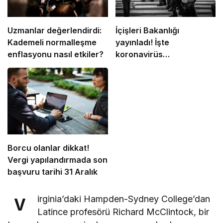
Uzmanlar değerlendirdi:
İçişleri Bakanlığı
Kademeli normalleşme
yayınladı! İşte
enflasyonu nasıl etkiler?
koronavirüs
kısıtlamalarıyla ilgili
merak edilen soruların
yanıtları
Borcu olanlar dikkat!
Vergi yapılandırmada son
başvuru tarihi 31 Aralık
irginia’daki Hampden-Sydney College’dan
V
Latince profesörü Richard McClintock, bir