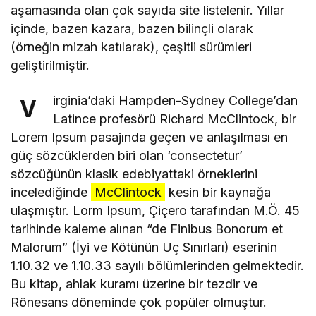
aşamasında olan çok sayıda site listelenir. Yıllar
içinde, bazen kazara, bazen bilinçli olarak
(örneğin mizah katılarak), çeşitli sürümleri
geliştirilmiştir.
irginia’daki Hampden-Sydney College’dan
V
Latince profesörü Richard McClintock, bir
Lorem Ipsum pasajında geçen ve anlaşılması en
güç sözcüklerden biri olan ‘consectetur’
sözcüğünün klasik edebiyattaki örneklerini
incelediğinde
McClintock
kesin bir kaynağa
ulaşmıştır. Lorm Ipsum, Çiçero tarafından M.Ö. 45
tarihinde kaleme alınan “de Finibus Bonorum et
Malorum” (İyi ve Kötünün Uç Sınırları) eserinin
1.10.32 ve 1.10.33 sayılı bölümlerinden gelmektedir.
Bu kitap, ahlak kuramı üzerine bir tezdir ve
Rönesans döneminde çok popüler olmuştur.