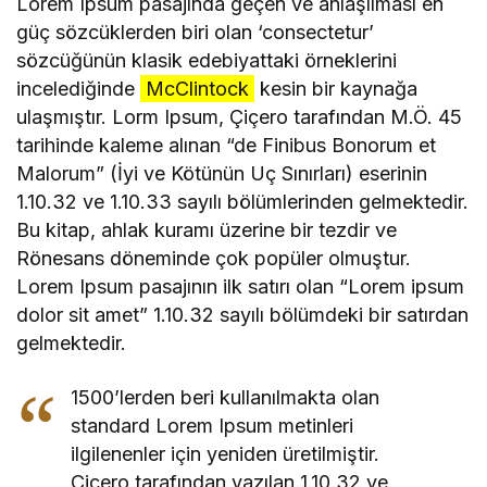
Lorem Ipsum pasajında geçen ve anlaşılması en
güç sözcüklerden biri olan ‘consectetur’
sözcüğünün klasik edebiyattaki örneklerini
incelediğinde
McClintock
kesin bir kaynağa
ulaşmıştır. Lorm Ipsum, Çiçero tarafından M.Ö. 45
tarihinde kaleme alınan “de Finibus Bonorum et
Malorum” (İyi ve Kötünün Uç Sınırları) eserinin
1.10.32 ve 1.10.33 sayılı bölümlerinden gelmektedir.
Bu kitap, ahlak kuramı üzerine bir tezdir ve
Rönesans döneminde çok popüler olmuştur.
Lorem Ipsum pasajının ilk satırı olan “Lorem ipsum
dolor sit amet” 1.10.32 sayılı bölümdeki bir satırdan
gelmektedir.
1500’lerden beri kullanılmakta olan
standard Lorem Ipsum metinleri
ilgilenenler için yeniden üretilmiştir.
Çiçero tarafından yazılan 1.10.32 ve