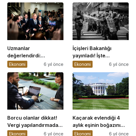
Uzmanlar
İçişleri Bakanlığı
değerlendirdi:
yayınladı! İşte
Kademeli normalleşme
koronavirüs
Ekonomi
6 yıl önce
Ekonomi
6 yıl önce
enflasyonu nasıl
kısıtlamalarıyla ilgili
etkiler?
merak edilen soruların
yanıtları
Borcu olanlar dikkat!
Kaçarak evlendiği 4
Vergi yapılandırmada
aylık eşinin boğazını
son başvuru tarihi 31
kesti
Ekonomi
6 yıl önce
Ekonomi
6 yıl önce