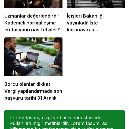
Uzmanlar değerlendirdi:
İçişleri Bakanlığı
Kademeli normalleşme
yayınladı! İşte
enflasyonu nasıl etkiler?
koronavirüs
kısıtlamalarıyla ilgili
merak edilen soruların
yanıtları
Borcu olanlar dikkat!
Vergi yapılandırmada son
başvuru tarihi 31 Aralık
Lorem Ipsum, dizgi ve baskı endüstrisinde
kullanılan mıgır metinlerdir. Lorem Ipsum, adı
bilinmeyen bir matbaacının bir hurufat numune