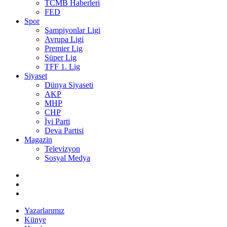
TCMB Haberleri
FED
Spor
Şampiyonlar Ligi
Avrupa Ligi
Premier Lig
Süper Lig
TFF 1. Lig
Siyaset
Dünya Siyaseti
AKP
MHP
CHP
İyi Parti
Deva Partisi
Magazin
Televizyon
Sosyal Medya
Yazarlarımız
Künye