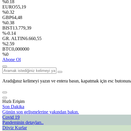
%0.18
EURO
55,19
%0.32
GBP
64,48
%0.38
BIST
13.779,39
%-0.14
GR. ALTIN
6.660,55
%2.59
BTC
0,000000
%0
Abone Ol
Aradığınız kelimeyi yazın ve entera basın, kapatmak için esc butonuna
Hızlı Erişim
Son Dakika
Günün son gelişmelerine yakından bakın.
Covid 19
Pandeminin detayları..
Döviz Kurlar