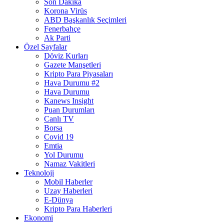
Son Dakika
Korona Virüs
ABD Başkanlık Seçimleri
Fenerbahçe
Ak Parti
Özel Sayfalar
Döviz Kurları
Gazete Manşetleri
Kripto Para Piyasaları
Hava Durumu #2
Hava Durumu
Kanews Insight
Puan Durumları
Canlı TV
Borsa
Covid 19
Emtia
Yol Durumu
Namaz Vakitleri
Teknoloji
Mobil Haberler
Uzay Haberleri
E-Dünya
Kripto Para Haberleri
Ekonomi