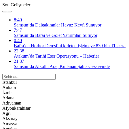
Son Gelişmeler
8:49
Samsun’da Dalgakıranlar Havuz Keyfi Sunuyor
7:47
Samsun’da Baraj ve Gölet Yatırımları Sürüyor
0:40
Bafra’da Horhor Deresi’ni kirleten işletmeye 839 bin TL ceza
22:38
Atakum’da Tarihi Eser Operasyonu – Haberler
21:37
Samsun’da Alkollü Araç Kullanan Şahıs Cezaevinde
İstanbul
Ankara
İzmir
Adana
Adıyaman
Afyonkarahisar
Ağrı
Aksaray
Amasya
Antalya