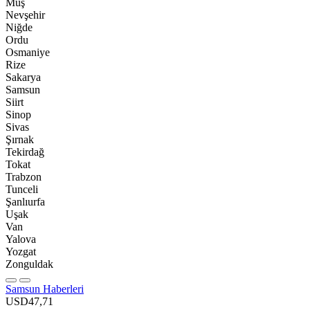
Muş
Nevşehir
Niğde
Ordu
Osmaniye
Rize
Sakarya
Samsun
Siirt
Sinop
Sivas
Şırnak
Tekirdağ
Tokat
Trabzon
Tunceli
Şanlıurfa
Uşak
Van
Yalova
Yozgat
Zonguldak
Samsun Haberleri
USD
47,71