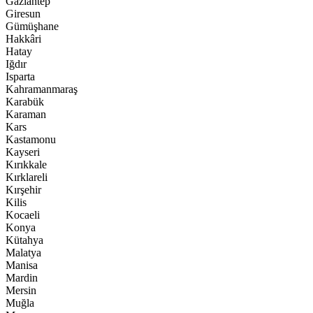
Gaziantep
Giresun
Gümüşhane
Hakkâri
Hatay
Iğdır
Isparta
Kahramanmaraş
Karabük
Karaman
Kars
Kastamonu
Kayseri
Kırıkkale
Kırklareli
Kırşehir
Kilis
Kocaeli
Konya
Kütahya
Malatya
Manisa
Mardin
Mersin
Muğla