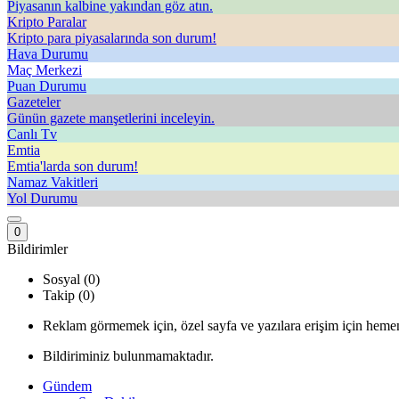
Piyasanın kalbine yakından göz atın.
Kripto Paralar
Kripto para piyasalarında son durum!
Hava Durumu
Maç Merkezi
Puan Durumu
Gazeteler
Günün gazete manşetlerini inceleyin.
Canlı Tv
Emtia
Emtia'larda son durum!
Namaz Vakitleri
Yol Durumu
0
Bildirimler
Sosyal (0)
Takip (0)
Reklam görmemek için, özel sayfa ve yazılara erişim için hemen
Bildiriminiz bulunmamaktadır.
Gündem