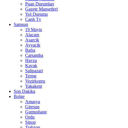
Puan Durumları
Gazete Manşetleri
Yol Durumu
Canlı Tv
Samsun
19 Mayis
Alacam
Asarcik
Ayvacik
Bafra
Carsamba
Havza
Kavak
Salipazari
Terme
Vezirkopru
Yakakent
Son Dakika
Bolge
Amasya
Giresun
Gumushane
Ordu
Sinop
Trabzon