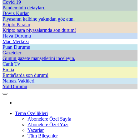
Covid 19
Pandeminin detayları..
Döviz Kurlar
Piyasanın kalbine yakından göz atın.
Kripto Paralar
Kripto para piyasalarında son durum!
Hava Durumu
Maç Merkezi
Puan Durumu
Gazeteler
Günün gazete manşetlerini inceleyin.
Canlı Tv
Emtia
Emtia'larda son durum!
Namaz Vakitleri
Yol Durumu
Tema Özellikleri
Abonelere Özel Sayfa
Abonelere Özel Yazı
Yazarlar
Tüm Bileşenler