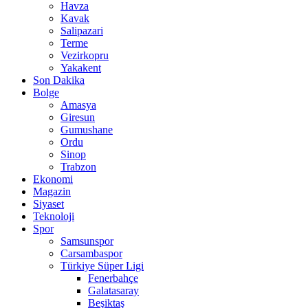
Havza
Kavak
Salipazari
Terme
Vezirkopru
Yakakent
Son Dakika
Bolge
Amasya
Giresun
Gumushane
Ordu
Sinop
Trabzon
Ekonomi
Magazin
Siyaset
Teknoloji
Spor
Samsunspor
Carsambaspor
Türkiye Süper Ligi
Fenerbahçe
Galatasaray
Beşiktaş