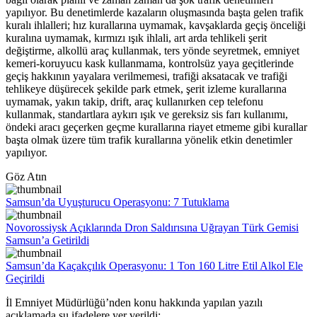
yapılıyor. Bu denetimlerde kazaların oluşmasında başta gelen trafik
kuralı ihlalleri; hız kurallarına uymamak, kavşaklarda geçiş önceliği
kuralına uymamak, kırmızı ışık ihlali, art arda tehlikeli şerit
değiştirme, alkollü araç kullanmak, ters yönde seyretmek, emniyet
kemeri-koruyucu kask kullanmama, kontrolsüz yaya geçitlerinde
geçiş hakkının yayalara verilmemesi, trafiği aksatacak ve trafiği
tehlikeye düşürecek şekilde park etmek, şerit izleme kurallarına
uymamak, yakın takip, drift, araç kullanırken cep telefonu
kullanmak, standartlara aykırı ışık ve gereksiz sis farı kullanımı,
öndeki aracı geçerken geçme kurallarına riayet etmeme gibi kurallar
başta olmak üzere tüm trafik kurallarına yönelik etkin denetimler
yapılıyor.
Göz Atın
Samsun’da Uyuşturucu Operasyonu: 7 Tutuklama
Novorossiysk Açıklarında Dron Saldırısına Uğrayan Türk Gemisi
Samsun’a Getirildi
Samsun’da Kaçakçılık Operasyonu: 1 Ton 160 Litre Etil Alkol Ele
Geçirildi
İl Emniyet Müdürlüğü’nden konu hakkında yapılan yazılı
açıklamada şu ifadelere yer verildi: