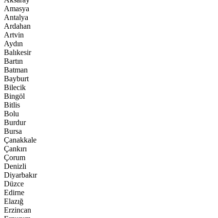
Amasya
Antalya
Ardahan
Artvin
Aydın
Balıkesir
Bartın
Batman
Bayburt
Bilecik
Bingöl
Bitlis
Bolu
Burdur
Bursa
Çanakkale
Çankırı
Çorum
Denizli
Diyarbakır
Düzce
Edirne
Elazığ
Erzincan