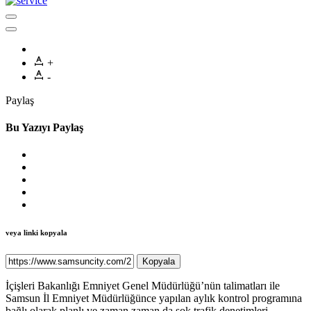
+
-
Paylaş
Bu Yazıyı Paylaş
veya linki kopyala
Kopyala
İçişleri Bakanlığı Emniyet Genel Müdürlüğü’nün talimatları ile
Samsun İl Emniyet Müdürlüğünce yapılan aylık kontrol programına
bağlı olarak planlı ve zaman zaman da şok trafik denetimleri