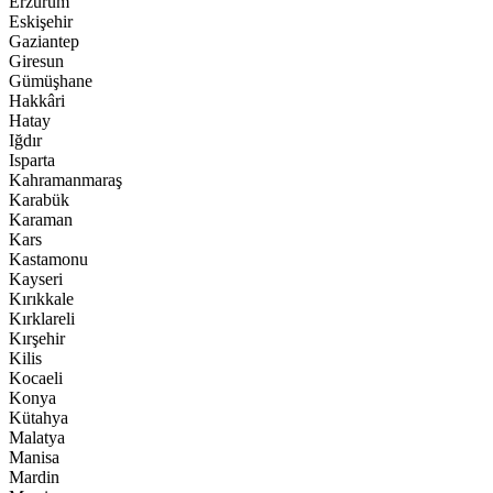
Erzurum
Eskişehir
Gaziantep
Giresun
Gümüşhane
Hakkâri
Hatay
Iğdır
Isparta
Kahramanmaraş
Karabük
Karaman
Kars
Kastamonu
Kayseri
Kırıkkale
Kırklareli
Kırşehir
Kilis
Kocaeli
Konya
Kütahya
Malatya
Manisa
Mardin