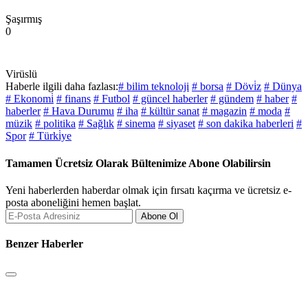
Şaşırmış
0
Virüslü
Haberle ilgili daha fazlası:
# bilim teknoloji
# borsa
# Dövi̇z
# Dünya
# Ekonomi̇
# finans
# Futbol
# güncel haberler
# gündem
# haber
#
haberler
# Hava Durumu
# iha
# kültür sanat
# magazin
# moda
#
müzik
# politika
# Sağlık
# sinema
# siyaset
# son dakika haberleri
#
Spor
# Türki̇ye
Tamamen Ücretsiz Olarak Bültenimize Abone Olabilirsin
Yeni haberlerden haberdar olmak için fırsatı kaçırma ve ücretsiz e-
posta aboneliğini hemen başlat.
Abone Ol
Benzer Haberler