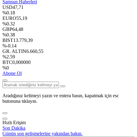
Samsun Haberleri
USD
47,71
%0.18
EURO
55,19
%0.32
GBP
64,48
%0.38
BIST
13.779,39
%-0.14
GR. ALTIN
6.660,55
%2.59
BTC
0,000000
%0
Abone Ol
Aradığınız kelimeyi yazın ve entera basın, kapatmak için esc
butonuna tıklayın.
Hızlı Erişim
Son Dakika
Günün son gelişmelerine yakından bakın.