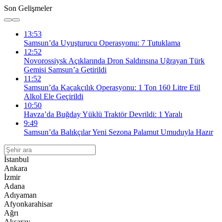
Son Gelişmeler
13:53
Samsun’da Uyuşturucu Operasyonu: 7 Tutuklama
12:52
Novorossiysk Açıklarında Dron Saldırısına Uğrayan Türk
Gemisi Samsun’a Getirildi
11:52
Samsun’da Kaçakçılık Operasyonu: 1 Ton 160 Litre Etil
Alkol Ele Geçirildi
10:50
Havza’da Buğday Yüklü Traktör Devrildi: 1 Yaralı
9:49
Samsun’da Balıkçılar Yeni Sezona Palamut Umuduyla Hazır
İstanbul
Ankara
İzmir
Adana
Adıyaman
Afyonkarahisar
Ağrı
Aksaray