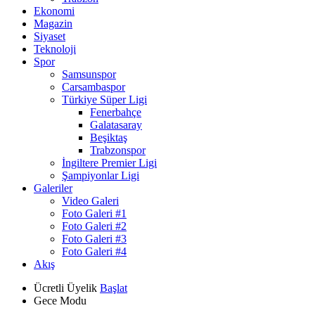
Ekonomi
Magazin
Siyaset
Teknoloji
Spor
Samsunspor
Carsambaspor
Türkiye Süper Ligi
Fenerbahçe
Galatasaray
Beşiktaş
Trabzonspor
İngiltere Premier Ligi
Şampiyonlar Ligi
Galeriler
Video Galeri
Foto Galeri #1
Foto Galeri #2
Foto Galeri #3
Foto Galeri #4
Akış
Ücretli Üyelik
Başlat
Gece Modu