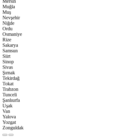
Mersin
Muğla
Muş
Nevşehir
Niğde
Ordu
Osmaniye
Rize
Sakarya
Samsun
Siirt
Sinop
Sivas
Şırnak
Tekirdağ
Tokat
Trabzon
Tunceli
Şanlıurfa
Uşak
Van
Yalova
Yozgat
Zonguldak