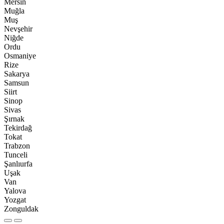
Mersin
Muğla
Muş
Nevşehir
Niğde
Ordu
Osmaniye
Rize
Sakarya
Samsun
Siirt
Sinop
Sivas
Şırnak
Tekirdağ
Tokat
Trabzon
Tunceli
Şanlıurfa
Uşak
Van
Yalova
Yozgat
Zonguldak