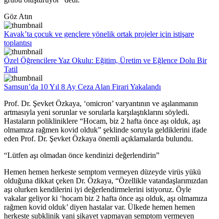
Göz Atın
Kavak’ta çocuk ve gençlere yönelik ortak projeler için istişare
toplantısı
Özel Öğrencilere Yaz Okulu: Eğitim, Üretim ve Eğlence Dolu Bir
Tatil
Samsun’da 10 Yıl 8 Ay Ceza Alan Firari Yakalandı
Prof. Dr. Şevket Özkaya, ‘omicron’ varyantının ve aşılanmanın
artmasıyla yeni sorunlar ve sorularla karşılaştıklarını söyledi.
Hastaların polikliniklere “Hocam, biz 2 hafta önce aşı olduk, aşı
olmamıza rağmen kovid olduk” şeklinde soruyla geldiklerini ifade
eden Prof. Dr. Şevket Özkaya önemli açıklamalarda bulundu.
“Lütfen aşı olmadan önce kendinizi değerlendirin”
Hemen hemen herkeste semptom vermeyen düzeyde virüs yükü
olduğuna dikkat çeken Dr. Özkaya, “Özellikle vatandaşlarımızdan
aşı olurken kendilerini iyi değerlendirmelerini istiyoruz. Öyle
vakalar geliyor ki ‘hocam biz 2 hafta önce aşı olduk, aşı olmamıza
rağmen kovid olduk’ diyen hastalar var. Ülkede hemen hemen
herkeste subklinik yani şikayet yapmayan semptom vermeyen