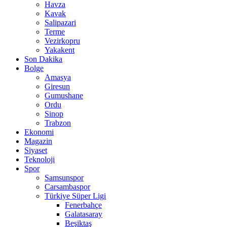
Havza
Kavak
Salipazari
Terme
Vezirkopru
Yakakent
Son Dakika
Bolge
Amasya
Giresun
Gumushane
Ordu
Sinop
Trabzon
Ekonomi
Magazin
Siyaset
Teknoloji
Spor
Samsunspor
Carsambaspor
Türkiye Süper Ligi
Fenerbahçe
Galatasaray
Beşiktaş