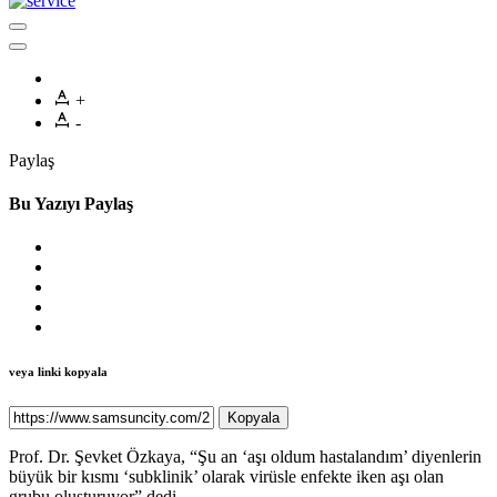
+
-
Paylaş
Bu Yazıyı Paylaş
veya linki kopyala
Kopyala
Prof. Dr. Şevket Özkaya, “Şu an ‘aşı oldum hastalandım’ diyenlerin
büyük bir kısmı ‘subklinik’ olarak virüsle enfekte iken aşı olan
grubu oluşturuyor” dedi.