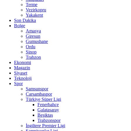
Terme
Vezirkopru
Yakakent
Son Dakika
Bolge
Amasya
Giresun
Gumushane
Ordu
Sinop
Trabzon
Ekonomi
Magazin
Siyaset
Teknoloji
Spor
Samsunspor
Carsambaspor
Türkiye Süper Ligi
Fenerbahçe
Galatasaray
Beşiktaş
Trabzonspor
İngiltere Premier Ligi
Şampiyonlar Ligi