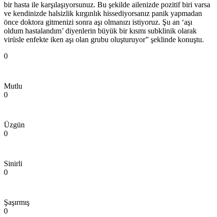
bir hasta ile karşılaşıyorsunuz. Bu şekilde ailenizde pozitif biri varsa
ve kendinizde halsizlik kırgınlık hissediyorsanız panik yapmadan
önce doktora gitmenizi sonra aşı olmanızı istiyoruz. Şu an ‘aşı
oldum hastalandım’ diyenlerin büyük bir kısmı subklinik olarak
virüsle enfekte iken aşı olan grubu oluşturuyor” şeklinde konuştu.
0
Mutlu
0
Üzgün
0
Sinirli
0
Şaşırmış
0