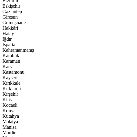
Erzurum
Eskişehir
Gaziantep
Giresun
Gümüşhane
Hakkâri
Hatay
Iğdır
Isparta
Kahramanmaraş
Karabük
Karaman
Kars
Kastamonu
Kayseri
Kırıkkale
Kırklareli
Kırşehir
Kilis
Kocaeli
Konya
Kütahya
Malatya
Manisa
Mardin