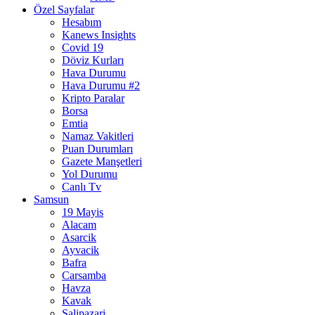
Özel Sayfalar
Hesabım
Kanews Insights
Covid 19
Döviz Kurları
Hava Durumu
Hava Durumu #2
Kripto Paralar
Borsa
Emtia
Namaz Vakitleri
Puan Durumları
Gazete Manşetleri
Yol Durumu
Canlı Tv
Samsun
19 Mayis
Alacam
Asarcik
Ayvacik
Bafra
Carsamba
Havza
Kavak
Salipazari