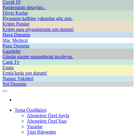
Covid 19
Pandeminin detayları..
Döviz Kurlar
Piyasanın kalbine yakından göz atın.
Kripto Paralar
Kripto para piyasalarında son durum!
Hava Durumu
Maç Merkezi
Puan Durumu
Gazeteler
Günün gazete manşetlerini inceleyin.
Canlı Tv
Emtia
Emtia'larda son durum!
Namaz Vakitleri
Yol Durumu
Tema Özellikleri
Abonelere Özel Sayfa
Abonelere Özel Yazı
Yazarlar
Tüm Bileşenler