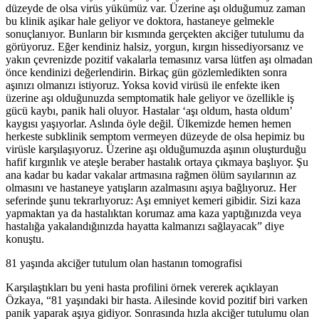
düzeyde de olsa virüs yükümüz var. Üzerine aşı olduğumuz zaman
bu klinik aşikar hale geliyor ve doktora, hastaneye gelmekle
sonuçlanıyor. Bunların bir kısmında gerçekten akciğer tutulumu da
görüyoruz. Eğer kendiniz halsiz, yorgun, kırgın hissediyorsanız ve
yakın çevrenizde pozitif vakalarla temasınız varsa lütfen aşı olmadan
önce kendinizi değerlendirin. Birkaç gün gözlemledikten sonra
aşınızı olmanızı istiyoruz. Yoksa kovid virüsü ile enfekte iken
üzerine aşı olduğunuzda semptomatik hale geliyor ve özellikle iş
gücü kaybı, panik hali oluyor. Hastalar ‘aşı oldum, hasta oldum’
kaygısı yaşıyorlar. Aslında öyle değil. Ülkemizde hemen hemen
herkeste subklinik semptom vermeyen düzeyde de olsa hepimiz bu
virüsle karşılaşıyoruz. Üzerine aşı olduğumuzda aşının oluşturduğu
hafif kırgınlık ve ateşle beraber hastalık ortaya çıkmaya başlıyor. Şu
ana kadar bu kadar vakalar artmasına rağmen ölüm sayılarının az
olmasını ve hastaneye yatışların azalmasını aşıya bağlıyoruz. Her
seferinde şunu tekrarlıyoruz: Aşı emniyet kemeri gibidir. Sizi kaza
yapmaktan ya da hastalıktan korumaz ama kaza yaptığınızda veya
hastalığa yakalandığınızda hayatta kalmanızı sağlayacak” diye
konuştu.
81 yaşında akciğer tutulum olan hastanın tomografisi
Karşılaştıkları bu yeni hasta profilini örnek vererek açıklayan
Özkaya, “81 yaşındaki bir hasta. Ailesinde kovid pozitif biri varken
panik yaparak aşıya gidiyor. Sonrasında hızla akciğer tutulumu olan