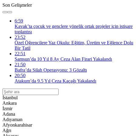
Son Gelişmeler
6:59
Kavak’ta çocuk ve gençlere yönelik ortak projeler için istişare
toplantısı
23:52
Özel Öğrencilere Yaz Okulu: Eğitim, Üretim ve Eğlence Dolu
Bir Tatil
22:51
Samsun’da 10 Yıl 8 Ay Ceza Alan Firari Yakalandı
21:50
Bafra’da Silah Operasyonu: 3 Gözaltı
20:50
Atakum’da 9.5 Yıl Ceza Kaçağı Yakalandı
İstanbul
Ankara
İzmir
Adana
Adıyaman
Afyonkarahisar
Ağrı
Aksaray