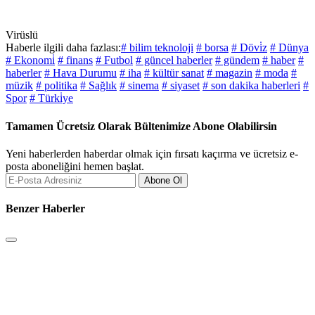
Virüslü
Haberle ilgili daha fazlası:
# bilim teknoloji
# borsa
# Dövi̇z
# Dünya
# Ekonomi̇
# finans
# Futbol
# güncel haberler
# gündem
# haber
#
haberler
# Hava Durumu
# iha
# kültür sanat
# magazin
# moda
#
müzik
# politika
# Sağlık
# sinema
# siyaset
# son dakika haberleri
#
Spor
# Türki̇ye
Tamamen Ücretsiz Olarak Bültenimize Abone Olabilirsin
Yeni haberlerden haberdar olmak için fırsatı kaçırma ve ücretsiz e-
posta aboneliğini hemen başlat.
Abone Ol
Benzer Haberler