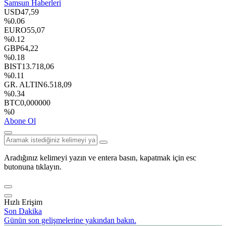
Samsun Haberleri
USD
47,59
%0.06
EURO
55,07
%0.12
GBP
64,22
%0.18
BIST
13.718,06
%0.11
GR. ALTIN
6.518,09
%0.34
BTC
0,000000
%0
Abone Ol
Aradığınız kelimeyi yazın ve entera basın, kapatmak için esc
butonuna tıklayın.
Hızlı Erişim
Son Dakika
Günün son gelişmelerine yakından bakın.