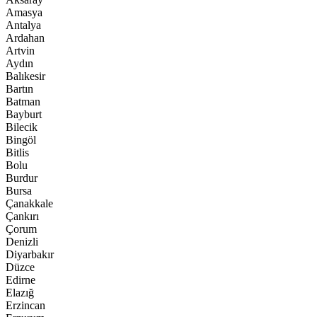
Amasya
Antalya
Ardahan
Artvin
Aydın
Balıkesir
Bartın
Batman
Bayburt
Bilecik
Bingöl
Bitlis
Bolu
Burdur
Bursa
Çanakkale
Çankırı
Çorum
Denizli
Diyarbakır
Düzce
Edirne
Elazığ
Erzincan