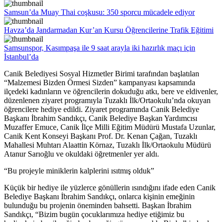
Samsun’da Muay Thai coşkusu: 350 sporcu mücadele ediyor
Havza’da Jandarmadan Kur’an Kursu Öğrencilerine Trafik Eğitimi
Samsunspor, Kasımpaşa ile 9 saat arayla iki hazırlık maçı için
İstanbul’da
Canik Belediyesi Sosyal Hizmetler Birimi tarafından başlatılan
“Malzemesi Bizden Örmesi Sizden” kampanyası kapsamında
ilçedeki kadınların ve öğrencilerin dokuduğu atkı, bere ve eldivenler,
düzenlenen ziyaret programıyla Tuzaklı İlk/Ortaokulu’nda okuyan
öğrencilere hediye edildi. Ziyaret programında Canik Belediye
Başkanı İbrahim Sandıkçı, Canik Belediye Başkan Yardımcısı
Muzaffer Emuce, Canik İlçe Milli Eğitim Müdürü Mustafa Uzunlar,
Canik Kent Konseyi Başkanı Prof. Dr. Kenan Çağan, Tuzaklı
Mahallesi Muhtarı Alaattin Körnaz, Tuzaklı İlk/Ortaokulu Müdürü
Atanur Sarıoğlu ve okuldaki öğretmenler yer aldı.
“Bu projeyle miniklerin kalplerini ısıtmış olduk”
Küçük bir hediye ile yüzlerce gönüllerin ısındığını ifade eden Canik
Belediye Başkanı İbrahim Sandıkçı, onlarca kişinin emeğinin
bulunduğu bu projenin öneminden bahsetti. Başkan İbrahim
Sandıkçı, “Bizim bugün çocuklarımıza hediye etiğimiz bu