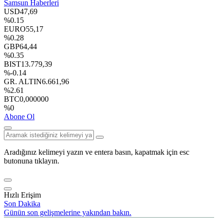
Samsun Haberleri
USD
47,69
%0.15
EURO
55,17
%0.28
GBP
64,44
%0.35
BIST
13.779,39
%-0.14
GR. ALTIN
6.661,96
%2.61
BTC
0,000000
%0
Abone Ol
Aradığınız kelimeyi yazın ve entera basın, kapatmak için esc
butonuna tıklayın.
Hızlı Erişim
Son Dakika
Günün son gelişmelerine yakından bakın.