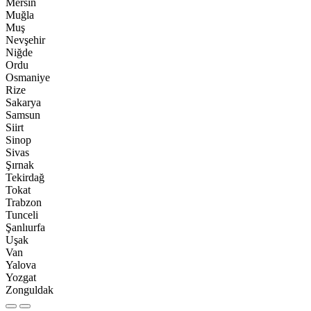
Mersin
Muğla
Muş
Nevşehir
Niğde
Ordu
Osmaniye
Rize
Sakarya
Samsun
Siirt
Sinop
Sivas
Şırnak
Tekirdağ
Tokat
Trabzon
Tunceli
Şanlıurfa
Uşak
Van
Yalova
Yozgat
Zonguldak