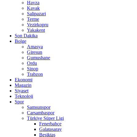
Havza
Kavak
Salipazari
Terme
Vezirkopru
Yakakent
Son Dakika
Bolge
Amasya
Giresun
Gumushane
Ordu
Sinop
Trabzon
Ekonomi
Magazin
Siyaset
Teknoloji
Spor
Samsunspor
Carsambaspor
Türkiye Süper Ligi
Fenerbahçe
Galatasaray
Beşiktaş