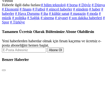
Virüslü
Haberle ilgili daha fazlası:
# bilim teknoloji
# borsa
# Dövi̇z
# Dünya
# Ekonomi̇
# finans
# Futbol
# güncel haberler
# gündem
# haber
#
haberler
# Hava Durumu
# iha
# kültür sanat
# magazin
# moda
#
müzik
# politika
# Sağlık
# sinema
# siyaset
# son dakika haberleri
#
Spor
# Türki̇ye
Tamamen Ücretsiz Olarak Bültenimize Abone Olabilirsin
Yeni haberlerden haberdar olmak için fırsatı kaçırma ve ücretsiz e-
posta aboneliğini hemen başlat.
Abone Ol
Benzer Haberler