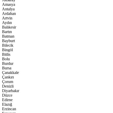
Amasya
Antalya
Ardahan
Artvin
Aydın
Balıkesir
Bartın
Batman
Bayburt
Bilecik
Bingöl
Bitlis
Bolu
Burdur
Bursa
Çanakkale
Çankırı
Çorum
Denizli
Diyarbakır
Düzce
Edirne
Elazığ
Erzincan