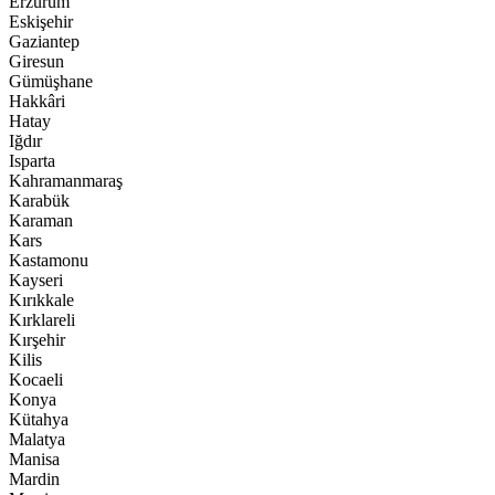
Erzurum
Eskişehir
Gaziantep
Giresun
Gümüşhane
Hakkâri
Hatay
Iğdır
Isparta
Kahramanmaraş
Karabük
Karaman
Kars
Kastamonu
Kayseri
Kırıkkale
Kırklareli
Kırşehir
Kilis
Kocaeli
Konya
Kütahya
Malatya
Manisa
Mardin