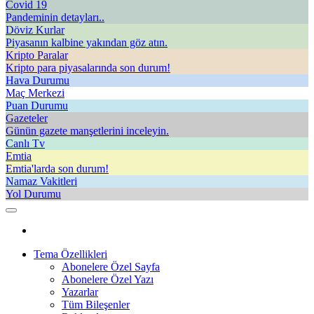
Covid 19
Pandeminin detayları..
Döviz Kurlar
Piyasanın kalbine yakından göz atın.
Kripto Paralar
Kripto para piyasalarında son durum!
Hava Durumu
Maç Merkezi
Puan Durumu
Gazeteler
Günün gazete manşetlerini inceleyin.
Canlı Tv
Emtia
Emtia'larda son durum!
Namaz Vakitleri
Yol Durumu
Tema Özellikleri
Abonelere Özel Sayfa
Abonelere Özel Yazı
Yazarlar
Tüm Bileşenler