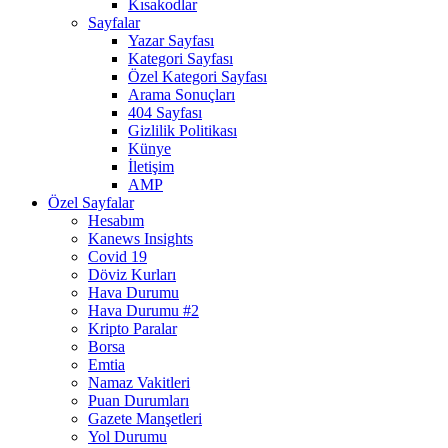
Kısakodlar
Sayfalar
Yazar Sayfası
Kategori Sayfası
Özel Kategori Sayfası
Arama Sonuçları
404 Sayfası
Gizlilik Politikası
Künye
İletişim
AMP
Özel Sayfalar
Hesabım
Kanews Insights
Covid 19
Döviz Kurları
Hava Durumu
Hava Durumu #2
Kripto Paralar
Borsa
Emtia
Namaz Vakitleri
Puan Durumları
Gazete Manşetleri
Yol Durumu