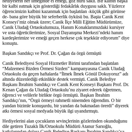
hediyelerin her ilmeğinde el emeği, göz nuru saklı. Bir kalbin başka
bir kalbi ısıtmak için gösterdiği fedakârlık duygusu saklı. Yüzlerce
öğrencimizin kalbini kazanmak için başlatılan -küçük gibi görünse
de- bana göre büyük bir seferberlik öyküsü bu. Başta Canik Kent
Konseyi’miz olmak üzere; Canik İlçe Milli Eğitim Müdürümüze,
Canik Uludağ Ortaokulumuza, Hanım Konaklarımızdaki kursiyer
ve usta öğreticilerimize, Sosyal Dayanışma Merkezi’ndeki hanım
kardeşlerimize ve emeği geçen herkese çok teşekkür ediyorum” diye
konuştu.
Başkan Sandıkçı ve Prof. Dr. Çağan da örgü örmüştü
Canik Belediyesi Sosyal Hizmetler Birimi tarafından başlatılan
“Malzemesi Bizden Örmesi Sizden” kampanyasına Canik Uludağ
Ortaokulu da geçen haftalarda “İlmek İlmek Gönül Dokuyoruz” adı
altında düzenlediği etkinlikle destek vermişti. Canik Belediye
Başkanı İbrahim Sandıkçı ve Canik Kent Konseyi Başkanı Prof. Dr.
Kenan Çağan da Uludağ Ortaokulu’nu ziyaret ederek öğretmen,
öğrenci ve velilerle birlikte örgü örmüştü. Başkan İbrahim
Sandıkçı’nın, “Örgü örmeyi rahmetli ninemden öğrendim. O bir
yandan bizimle konuşurdu, bir yandan da bakmadan örerdi” diyerek
atkı örmesi sosyal medyada büyük ilgi uyandırmıştı.
Hediyelerini alan çocukların sevinçlerinin gözlerinden okunduğunu
dile getiren Tuzaklı İlk/Ortaokulu Müdürü Atanur Sarıoğlu,
katkılarından dolayı Canik Belediye Başkanı İbrahim Sandıkçı’ya