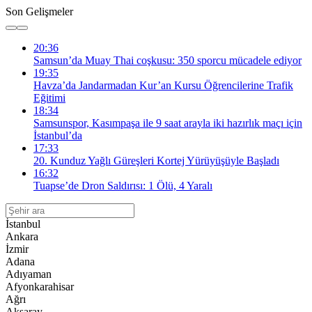
Son Gelişmeler
20:36
Samsun’da Muay Thai coşkusu: 350 sporcu mücadele ediyor
19:35
Havza’da Jandarmadan Kur’an Kursu Öğrencilerine Trafik
Eğitimi
18:34
Samsunspor, Kasımpaşa ile 9 saat arayla iki hazırlık maçı için
İstanbul’da
17:33
20. Kunduz Yağlı Güreşleri Kortej Yürüyüşüyle Başladı
16:32
Tuapse’de Dron Saldırısı: 1 Ölü, 4 Yaralı
İstanbul
Ankara
İzmir
Adana
Adıyaman
Afyonkarahisar
Ağrı
Aksaray