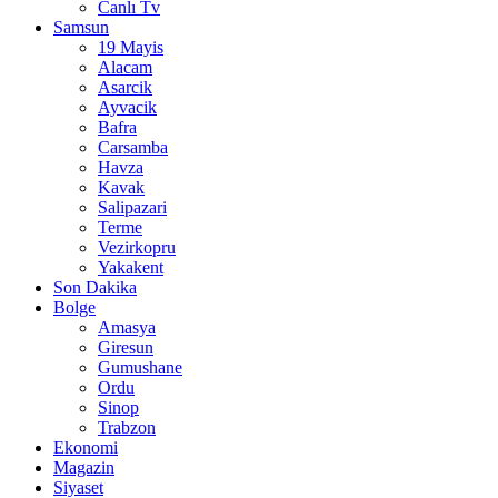
Canlı Tv
Samsun
19 Mayis
Alacam
Asarcik
Ayvacik
Bafra
Carsamba
Havza
Kavak
Salipazari
Terme
Vezirkopru
Yakakent
Son Dakika
Bolge
Amasya
Giresun
Gumushane
Ordu
Sinop
Trabzon
Ekonomi
Magazin
Siyaset