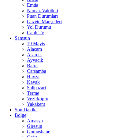
Emtia
Namaz Vakitleri
Puan Durumları
Gazete Manşetleri
Yol Durumu
Canlı Tv
Samsun
19 Mayis
Alacam
Asarcik
Ayvacik
Bafra
Carsamba
Havza
Kavak
Salipazari
Terme
Vezirkopru
Yakakent
Son Dakika
Bolge
Amasya
Giresun
Gumushane