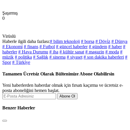
Şaşırmış
0
Virüslü
Haberle ilgili daha fazlası:
# bilim teknoloji
# borsa
# Dövi̇z
# Dünya
# Ekonomi̇
# finans
# Futbol
# güncel haberler
# gündem
# haber
#
haberler
# Hava Durumu
# iha
# kültür sanat
# magazin
# moda
#
müzik
# politika
# Sağlık
# sinema
# siyaset
# son dakika haberleri
#
Spor
# Türki̇ye
Tamamen Ücretsiz Olarak Bültenimize Abone Olabilirsin
Yeni haberlerden haberdar olmak için fırsatı kaçırma ve ücretsiz e-
posta aboneliğini hemen başlat.
Abone Ol
Benzer Haberler