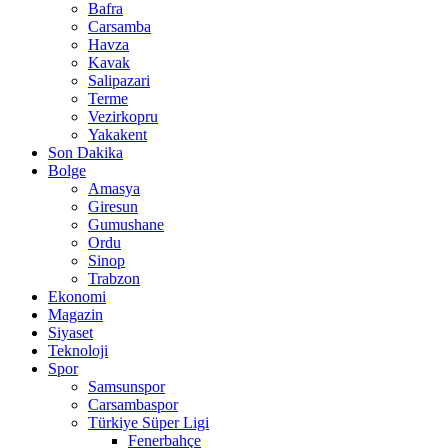
Bafra
Carsamba
Havza
Kavak
Salipazari
Terme
Vezirkopru
Yakakent
Son Dakika
Bolge
Amasya
Giresun
Gumushane
Ordu
Sinop
Trabzon
Ekonomi
Magazin
Siyaset
Teknoloji
Spor
Samsunspor
Carsambaspor
Türkiye Süper Ligi
Fenerbahçe