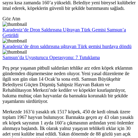
sayısı kısa zamanda 160’a yükseldi. Belediye yeni bireysel kulübeler
imal ederek, köpeklerin güvenli bir şekilde barınmasını sağladı.
Göz Atın
Karadeniz’de Dron Saldırısına Uğrayan Türk Gemisi Samsun’a
Getirildi
Karadeniz’de dron saldırısına uğrayan Türk gemisi hurdaya döndü
Samsun’da Uyuşturucu Operasyonu: 7 Tutuklama
Peş peşe yaşanan pitbull saldırıları tehlike arz eden köpek ırklarının
gündemden düşmemesine neden oluyor. Yeni yasal düzenleme ile
ilgili son gün olan 14 Ocak’ta sona erdi. Samsun Büyükşehir
Belediyesi Güçten Düşmüş Sahipsiz Hayvan Bakım ve
Rehabilitasyon Merkezi’nde kediler ve köpekler kısırlaştırılıyor,
bakıma muhtaç olan hayvanlar da barınakta korunaklı bir şekilde
yaşamlarını sürdürüyor.
Merkezde 163’ü yasaklı ırk 1517 köpek, 450 de kedi olmak üzere
toplam 1967 hayvan bulunuyor. Barınakta geçen ay 43 olan yasaklı
ırk köpek sayısının 1 ayda 160’a çıkmasının ardından yeni önlemler
alınmaya başlandı. İlk olarak yalnız yaşayan tehlikeli ırklar için 30
adet yeni kulübe imal edildi. Yakın dönemde de 88 gözlü yarı açık