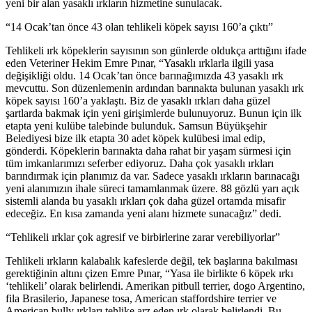
yeni bir alan yasaklı ırkların hizmetine sunulacak.
“14 Ocak’tan önce 43 olan tehlikeli köpek sayısı 160’a çıktı”
Tehlikeli ırk köpeklerin sayısının son günlerde oldukça arttığını ifade
eden Veteriner Hekim Emre Pınar, “Yasaklı ırklarla ilgili yasa
değişikliği oldu. 14 Ocak’tan önce barınağımızda 43 yasaklı ırk
mevcuttu. Son düzenlemenin ardından barınakta bulunan yasaklı ırk
köpek sayısı 160’a yaklaştı. Biz de yasaklı ırkları daha güzel
şartlarda bakmak için yeni girişimlerde bulunuyoruz. Bunun için ilk
etapta yeni kulübe talebinde bulunduk. Samsun Büyükşehir
Belediyesi bize ilk etapta 30 adet köpek kulübesi imal edip,
gönderdi. Köpeklerin barınakta daha rahat bir yaşam sürmesi için
tüm imkanlarımızı seferber ediyoruz. Daha çok yasaklı ırkları
barındırmak için planımız da var. Sadece yasaklı ırkların barınacağı
yeni alanımızın ihale süreci tamamlanmak üzere. 88 gözlü yarı açık
sistemli alanda bu yasaklı ırkları çok daha güzel ortamda misafir
edeceğiz. En kısa zamanda yeni alanı hizmete sunacağız” dedi.
“Tehlikeli ırklar çok agresif ve birbirlerine zarar verebiliyorlar”
Tehlikeli ırkların kalabalık kafeslerde değil, tek başlarına bakılması
gerektiğinin altını çizen Emre Pınar, “Yasa ile birlikte 6 köpek ırkı
‘tehlikeli’ olarak belirlendi. Amerikan pitbull terrier, dogo Argentino,
fila Brasilerio, Japanese tosa, American staffordshire terrier ve
American bully ırkları tehlike arz eden ırk olarak belirlendi. Bu