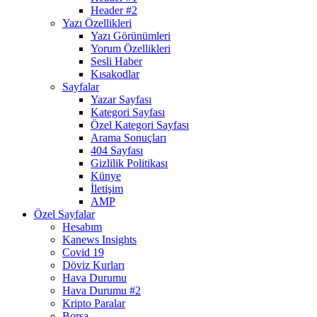
Header #2
Yazı Özellikleri
Yazı Görünümleri
Yorum Özellikleri
Sesli Haber
Kısakodlar
Sayfalar
Yazar Sayfası
Kategori Sayfası
Özel Kategori Sayfası
Arama Sonuçları
404 Sayfası
Gizlilik Politikası
Künye
İletişim
AMP
Özel Sayfalar
Hesabım
Kanews Insights
Covid 19
Döviz Kurları
Hava Durumu
Hava Durumu #2
Kripto Paralar
Borsa