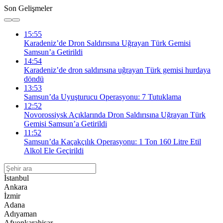
Son Gelişmeler
15:55
Karadeniz’de Dron Saldırısına Uğrayan Türk Gemisi
Samsun’a Getirildi
14:54
Karadeniz’de dron saldırısına uğrayan Türk gemisi hurdaya
döndü
13:53
Samsun’da Uyuşturucu Operasyonu: 7 Tutuklama
12:52
Novorossiysk Açıklarında Dron Saldırısına Uğrayan Türk
Gemisi Samsun’a Getirildi
11:52
Samsun’da Kaçakçılık Operasyonu: 1 Ton 160 Litre Etil
Alkol Ele Geçirildi
İstanbul
Ankara
İzmir
Adana
Adıyaman
Afyonkarahisar