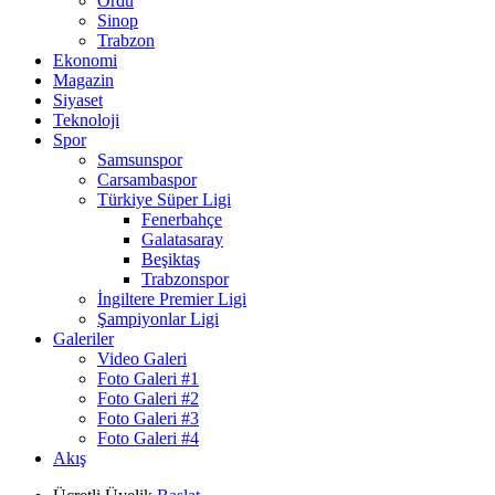
Ordu
Sinop
Trabzon
Ekonomi
Magazin
Siyaset
Teknoloji
Spor
Samsunspor
Carsambaspor
Türkiye Süper Ligi
Fenerbahçe
Galatasaray
Beşiktaş
Trabzonspor
İngiltere Premier Ligi
Şampiyonlar Ligi
Galeriler
Video Galeri
Foto Galeri #1
Foto Galeri #2
Foto Galeri #3
Foto Galeri #4
Akış