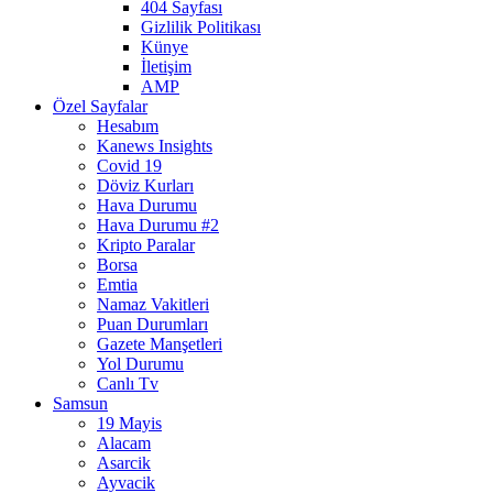
404 Sayfası
Gizlilik Politikası
Künye
İletişim
AMP
Özel Sayfalar
Hesabım
Kanews Insights
Covid 19
Döviz Kurları
Hava Durumu
Hava Durumu #2
Kripto Paralar
Borsa
Emtia
Namaz Vakitleri
Puan Durumları
Gazete Manşetleri
Yol Durumu
Canlı Tv
Samsun
19 Mayis
Alacam
Asarcik
Ayvacik