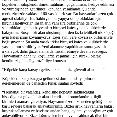
köpeklerin sahiplendirilmesi, satılması, çoğaltılması, hediye edilmesi
ve yurt dışından getirilmesi kanunen yasaklandı. Şu anda
merkezimizde yaklaşık 160 yasaklı ırk var. Bu hayvanlar bazen çok
agresif olabiliyorlar. Saldırgan bir yapıya sahip oldukları için
hırçınlaşabiliyorlar. İnsanların yanı sıra birbirlerine de çok
saldırdıkları için bu hayvanları bireysel kafes ya da kulübelerde
bakıyoruz. Sosyal bir alan oluşturup, birden fazla tehlikeli ırk köpeği
aynı kafes içine koyamıyoruz. Eğer aynı yere koyarsak birbirleriyle
boğuşuyorlar. Şu anda yasak ırklar bireysel kafes ve kulübelerde
yaşamlarını sürdürüyor. Yeni alanımız yapıldıktan sonra yasaklı
ırkları çok daha güzel alanlarda misafir etmeye devam edeceğiz.
Hayvanların daha iyi koşullarda yaşaması için sürekli olarak
kendimizi güncelliyoruz” diye konuştu.
“Köpekle karşı karşıya gelirseniz kendinizi güvenli alana alın”
Köpeklerle karşı karşıya gelinmesi durumunda yapılması
gerekenlerden de bahseden Pınar, şunları söyledi:
“Herhangi bir vatandaş, kendisine köpeğin saldıracağını
hissediyorsa güvenli bir alana kendisini konumlandırıp, ilgili
birimleri araması gerekiyor. Hayvanın üzerinize neden geldiğini belli
başlı şeylere bakarak anlayabilirsiniz. Bizler artık hayvanların bakışı,
kuyruk sallaması ve havlamasından hangi eylemi yapacağını az çok
anlayabiliyoruz. Size doğru gelen her hayvan saldıracak diye bir