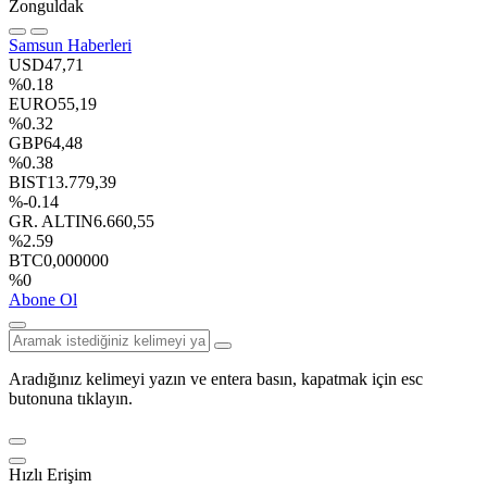
Zonguldak
Samsun Haberleri
USD
47,71
%0.18
EURO
55,19
%0.32
GBP
64,48
%0.38
BIST
13.779,39
%-0.14
GR. ALTIN
6.660,55
%2.59
BTC
0,000000
%0
Abone Ol
Aradığınız kelimeyi yazın ve entera basın, kapatmak için esc
butonuna tıklayın.
Hızlı Erişim