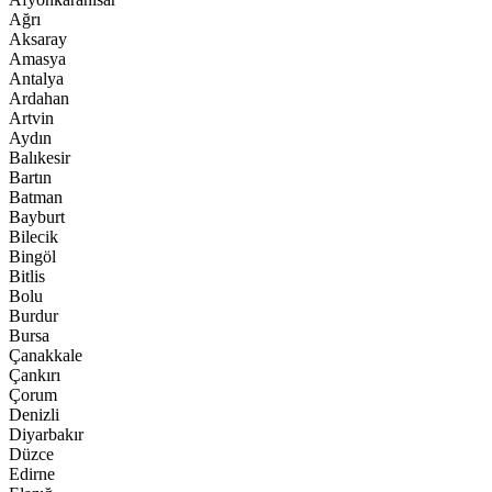
Ağrı
Aksaray
Amasya
Antalya
Ardahan
Artvin
Aydın
Balıkesir
Bartın
Batman
Bayburt
Bilecik
Bingöl
Bitlis
Bolu
Burdur
Bursa
Çanakkale
Çankırı
Çorum
Denizli
Diyarbakır
Düzce
Edirne