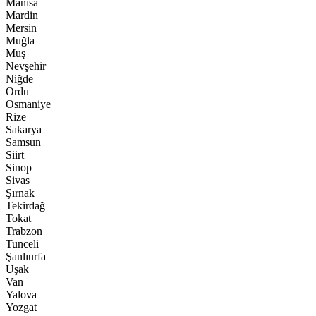
Manisa
Mardin
Mersin
Muğla
Muş
Nevşehir
Niğde
Ordu
Osmaniye
Rize
Sakarya
Samsun
Siirt
Sinop
Sivas
Şırnak
Tekirdağ
Tokat
Trabzon
Tunceli
Şanlıurfa
Uşak
Van
Yalova
Yozgat