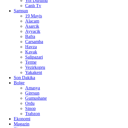
Yol Durumu
Canlı Tv
Samsun
19 Mayis
Alacam
Asarcik
Ayvacik
Bafra
Carsamba
Havza
Kavak
Salipazari
Terme
Vezirkopru
Yakakent
Son Dakika
Bolge
Amasya
Giresun
Gumushane
Ordu
Sinop
Trabzon
Ekonomi
Magazin