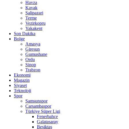
Havza
Kavak
Salipazari
Terme
Vezirkopru
Yakakent
Son Dakika
Bolge
Amasya
Giresun
Gumushane
Ordu
Sinop
Trabzon
Ekonomi
Magazin
Siyaset
Teknoloji
Spor
Samsunspor
Carsambaspor
Türkiye Süper Ligi
Fenerbahçe
Galatasaray
Beşiktaş