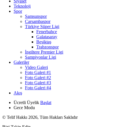
Siyaset
Teknoloji
Spor
Samsunspor
Carsambaspor
Türkiye Süper Ligi
Fenerbahçe
Galatasaray
Beşiktaş
Trabzonspor
İngiltere Premier Ligi
Şampiyonlar Ligi
Galeriler
Video Galeri
Foto Galeri #1
Foto Galeri #2
Foto Galeri #3
Foto Galeri #4
Akış
Ücretli Üyelik
Başlat
Gece Modu
© Telif Hakkı 2026, Tüm Hakları Saklıdır
Bizi Takip Edin