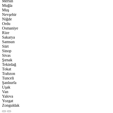
Mersin
Muğla
Muş
Nevşehir
Niğde
Ordu
Osmaniye
Rize
Sakarya
Samsun
Siirt
Sinop
Sivas
Şırnak
Tekirdağ
Tokat
Trabzon
Tunceli
Şanlıurfa
Uşak
Van
Yalova
Yozgat
Zonguldak