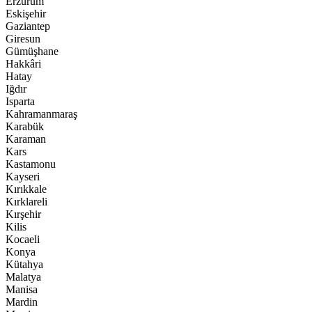
Erzurum
Eskişehir
Gaziantep
Giresun
Gümüşhane
Hakkâri
Hatay
Iğdır
Isparta
Kahramanmaraş
Karabük
Karaman
Kars
Kastamonu
Kayseri
Kırıkkale
Kırklareli
Kırşehir
Kilis
Kocaeli
Konya
Kütahya
Malatya
Manisa
Mardin