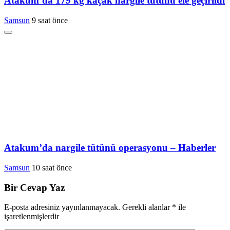
Atakum’da 179 kg kaçak nargile tütünü ele geçirildi
Samsun
9 saat önce
Atakum’da nargile tütünü operasyonu – Haberler
Samsun
10 saat önce
Bir Cevap Yaz
E-posta adresiniz yayınlanmayacak.
Gerekli alanlar
*
ile
işaretlenmişlerdir