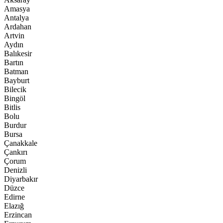
Amasya
Antalya
Ardahan
Artvin
Aydın
Balıkesir
Bartın
Batman
Bayburt
Bilecik
Bingöl
Bitlis
Bolu
Burdur
Bursa
Çanakkale
Çankırı
Çorum
Denizli
Diyarbakır
Düzce
Edirne
Elazığ
Erzincan