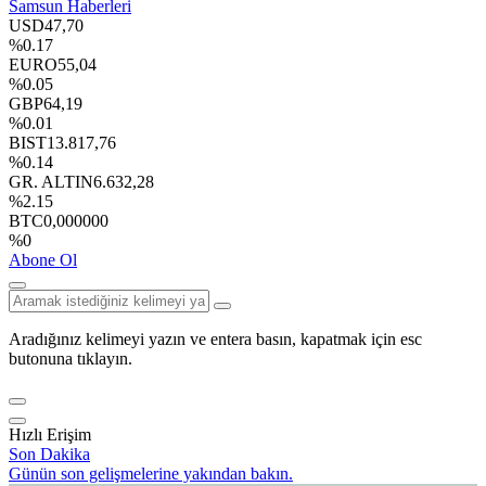
Samsun Haberleri
USD
47,70
%0.17
EURO
55,04
%0.05
GBP
64,19
%0.01
BIST
13.817,76
%0.14
GR. ALTIN
6.632,28
%2.15
BTC
0,000000
%0
Abone Ol
Aradığınız kelimeyi yazın ve entera basın, kapatmak için esc
butonuna tıklayın.
Hızlı Erişim
Son Dakika
Günün son gelişmelerine yakından bakın.