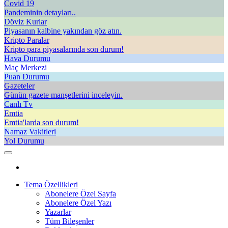
Covid 19
Pandeminin detayları..
Döviz Kurlar
Piyasanın kalbine yakından göz atın.
Kripto Paralar
Kripto para piyasalarında son durum!
Hava Durumu
Maç Merkezi
Puan Durumu
Gazeteler
Günün gazete manşetlerini inceleyin.
Canlı Tv
Emtia
Emtia'larda son durum!
Namaz Vakitleri
Yol Durumu
Tema Özellikleri
Abonelere Özel Sayfa
Abonelere Özel Yazı
Yazarlar
Tüm Bileşenler