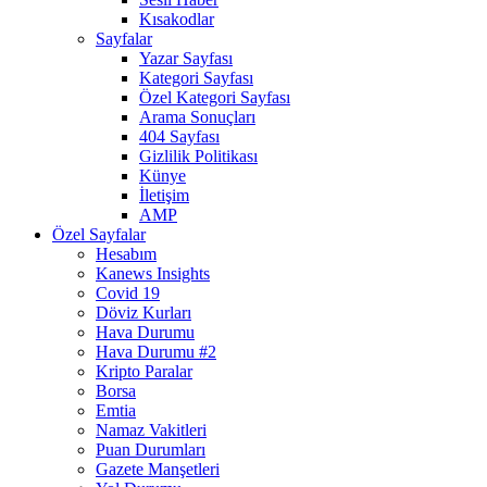
Kısakodlar
Sayfalar
Yazar Sayfası
Kategori Sayfası
Özel Kategori Sayfası
Arama Sonuçları
404 Sayfası
Gizlilik Politikası
Künye
İletişim
AMP
Özel Sayfalar
Hesabım
Kanews Insights
Covid 19
Döviz Kurları
Hava Durumu
Hava Durumu #2
Kripto Paralar
Borsa
Emtia
Namaz Vakitleri
Puan Durumları
Gazete Manşetleri