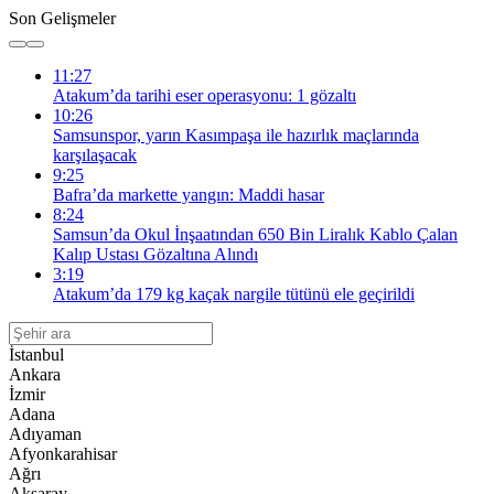
Son Gelişmeler
11:27
Atakum’da tarihi eser operasyonu: 1 gözaltı
10:26
Samsunspor, yarın Kasımpaşa ile hazırlık maçlarında
karşılaşacak
9:25
Bafra’da markette yangın: Maddi hasar
8:24
Samsun’da Okul İnşaatından 650 Bin Liralık Kablo Çalan
Kalıp Ustası Gözaltına Alındı
3:19
Atakum’da 179 kg kaçak nargile tütünü ele geçirildi
İstanbul
Ankara
İzmir
Adana
Adıyaman
Afyonkarahisar
Ağrı
Aksaray