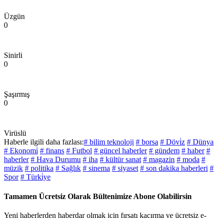
Üzgün
0
Sinirli
0
Şaşırmış
0
Virüslü
Haberle ilgili daha fazlası:
# bilim teknoloji
# borsa
# Dövi̇z
# Dünya
# Ekonomi̇
# finans
# Futbol
# güncel haberler
# gündem
# haber
#
haberler
# Hava Durumu
# iha
# kültür sanat
# magazin
# moda
#
müzik
# politika
# Sağlık
# sinema
# siyaset
# son dakika haberleri
#
Spor
# Türki̇ye
Tamamen Ücretsiz Olarak Bültenimize Abone Olabilirsin
Yeni haberlerden haberdar olmak için fırsatı kaçırma ve ücretsiz e-