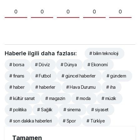
0
0
0
0
0
Haberle ilgili daha fazlası:
# bilim teknoloji
# borsa
# Dövi̇z
# Dünya
# Ekonomi̇
# finans
# Futbol
# güncel haberler
# gündem
# haber
# haberler
# Hava Durumu
# iha
# kültür sanat
# magazin
# moda
# müzik
# politika
# Sağlık
# sinema
# siyaset
# son dakika haberleri
# Spor
# Türki̇ye
Tamamen