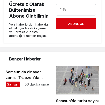
Ücretsiz Olarak
Bültenimize
Abone Olabilirsin
ABONE OL
Yeni haberlerden haberdar
olmak için fırsatı kaçırma
ve ücretsiz e-posta
aboneliğini hemen başlat.
Benzer Haberler
Samsun’da cinayet
zanlısı Trabzon’da
yakalandı
Samsun
56 dakika önce
Samsun’da turist sayısı