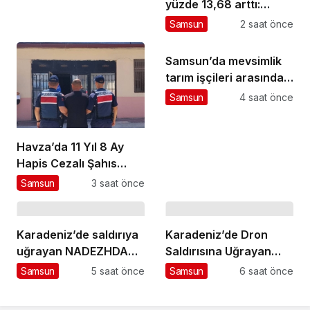
yüzde 13,68 arttı:
Almanlar zirvede
Samsun
2 saat önce
Samsun’da mevsimlik
tarım işçileri arasında
çıkan kavgada 7 kişi
Samsun
4 saat önce
yaralandı
Havza’da 11 Yıl 8 Ay
Hapis Cezalı Şahıs
Yakalandı
Samsun
3 saat önce
Karadeniz’de saldırıya
Karadeniz’de Dron
uğrayan NADEZHDA
Saldırısına Uğrayan
gemisi Samsun’da
Türk Gemisi Samsun’a
Samsun
5 saat önce
Samsun
6 saat önce
Getirildi