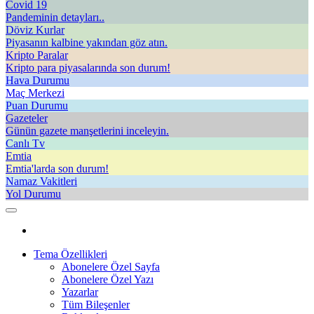
Covid 19
Pandeminin detayları..
Döviz Kurlar
Piyasanın kalbine yakından göz atın.
Kripto Paralar
Kripto para piyasalarında son durum!
Hava Durumu
Maç Merkezi
Puan Durumu
Gazeteler
Günün gazete manşetlerini inceleyin.
Canlı Tv
Emtia
Emtia'larda son durum!
Namaz Vakitleri
Yol Durumu
Tema Özellikleri
Abonelere Özel Sayfa
Abonelere Özel Yazı
Yazarlar
Tüm Bileşenler