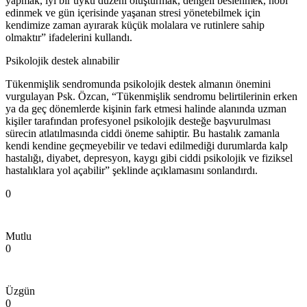
yapmak, iyi bir uyku düzeni oluşturmak, dengeli beslenmek, hobi
edinmek ve gün içerisinde yaşanan stresi yönetebilmek için
kendimize zaman ayırarak küçük molalara ve rutinlere sahip
olmaktır” ifadelerini kullandı.
Psikolojik destek alınabilir
Tükenmişlik sendromunda psikolojik destek almanın önemini
vurgulayan Psk. Özcan, “Tükenmişlik sendromu belirtilerinin erken
ya da geç dönemlerde kişinin fark etmesi halinde alanında uzman
kişiler tarafından profesyonel psikolojik desteğe başvurulması
sürecin atlatılmasında ciddi öneme sahiptir. Bu hastalık zamanla
kendi kendine geçmeyebilir ve tedavi edilmediği durumlarda kalp
hastalığı, diyabet, depresyon, kaygı gibi ciddi psikolojik ve fiziksel
hastalıklara yol açabilir” şeklinde açıklamasını sonlandırdı.
0
Mutlu
0
Üzgün
0