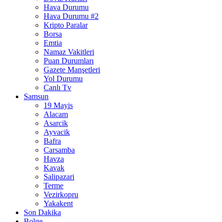
Hava Durumu
Hava Durumu #2
Kripto Paralar
Borsa
Emtia
Namaz Vakitleri
Puan Durumları
Gazete Manşetleri
Yol Durumu
Canlı Tv
Samsun
19 Mayis
Alacam
Asarcik
Ayvacik
Bafra
Carsamba
Havza
Kavak
Salipazari
Terme
Vezirkopru
Yakakent
Son Dakika
Bolge