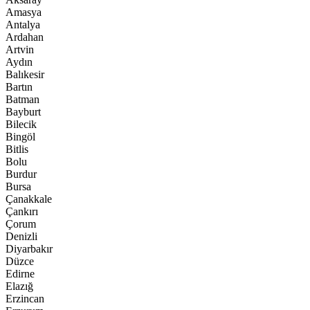
Amasya
Antalya
Ardahan
Artvin
Aydın
Balıkesir
Bartın
Batman
Bayburt
Bilecik
Bingöl
Bitlis
Bolu
Burdur
Bursa
Çanakkale
Çankırı
Çorum
Denizli
Diyarbakır
Düzce
Edirne
Elazığ
Erzincan