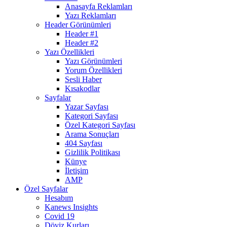
Anasayfa Reklamları
Yazı Reklamları
Header Görünümleri
Header #1
Header #2
Yazı Özellikleri
Yazı Görünümleri
Yorum Özellikleri
Sesli Haber
Kısakodlar
Sayfalar
Yazar Sayfası
Kategori Sayfası
Özel Kategori Sayfası
Arama Sonuçları
404 Sayfası
Gizlilik Politikası
Künye
İletişim
AMP
Özel Sayfalar
Hesabım
Kanews Insights
Covid 19
Döviz Kurları