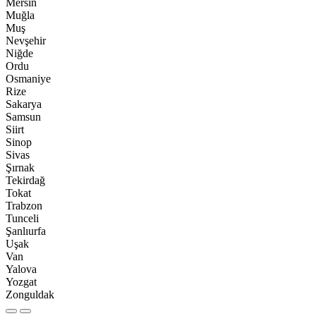
Mersin
Muğla
Muş
Nevşehir
Niğde
Ordu
Osmaniye
Rize
Sakarya
Samsun
Siirt
Sinop
Sivas
Şırnak
Tekirdağ
Tokat
Trabzon
Tunceli
Şanlıurfa
Uşak
Van
Yalova
Yozgat
Zonguldak