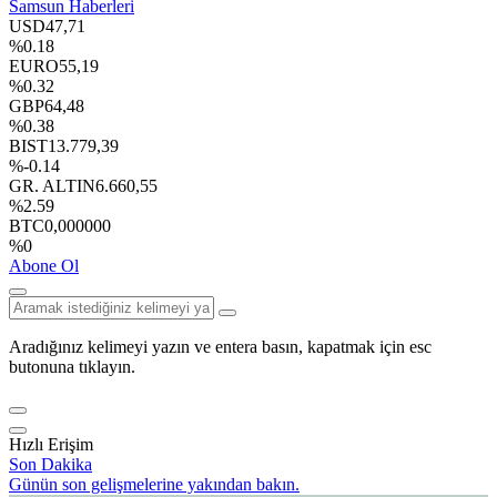
Samsun Haberleri
USD
47,71
%0.18
EURO
55,19
%0.32
GBP
64,48
%0.38
BIST
13.779,39
%-0.14
GR. ALTIN
6.660,55
%2.59
BTC
0,000000
%0
Abone Ol
Aradığınız kelimeyi yazın ve entera basın, kapatmak için esc
butonuna tıklayın.
Hızlı Erişim
Son Dakika
Günün son gelişmelerine yakından bakın.