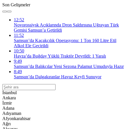
Son Gelişmeler
12:52
Novorossiysk Açıklarında Dron Saldırısına Uğrayan Türk
Gemisi Samsun’a Getirildi
11:52
Samsun’da Kaçakçılık Operasyonu: 1 Ton 160 Litre Etil
Alkol Ele Geçirildi
10:50
Havza’da Buğday Yüklü Traktör Devrildi: 1 Yaralı
9:49
Samsun’da Balıkçılar Yeni Sezona Palamut Umuduyla Hazır
8:49
Samsun’da Dalgakıranlar Havuz Keyfi Sunuyor
İstanbul
Ankara
İzmir
Adana
Adıyaman
Afyonkarahisar
Ağrı
Aksaray