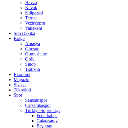
Havza
Kavak
Salipazari
Terme
Vezirkopru
Yakakent
Son Dakika
Bolge
Amasya
Giresun
Gumushane
Ordu
Sinop
Trabzon
Ekonomi
Magazin
Siyaset
Teknoloji
Spor
Samsunspor
Carsambaspor
Türkiye Süper Ligi
Fenerbahçe
Galatasaray
Beşiktaş