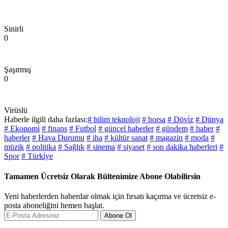
Sinirli
0
Şaşırmış
0
Virüslü
Haberle ilgili daha fazlası:
# bilim teknoloji
# borsa
# Dövi̇z
# Dünya
# Ekonomi̇
# finans
# Futbol
# güncel haberler
# gündem
# haber
#
haberler
# Hava Durumu
# iha
# kültür sanat
# magazin
# moda
#
müzik
# politika
# Sağlık
# sinema
# siyaset
# son dakika haberleri
#
Spor
# Türki̇ye
Tamamen Ücretsiz Olarak Bültenimize Abone Olabilirsin
Yeni haberlerden haberdar olmak için fırsatı kaçırma ve ücretsiz e-
posta aboneliğini hemen başlat.
Abone Ol