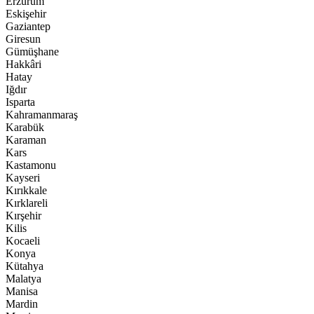
Erzurum
Eskişehir
Gaziantep
Giresun
Gümüşhane
Hakkâri
Hatay
Iğdır
Isparta
Kahramanmaraş
Karabük
Karaman
Kars
Kastamonu
Kayseri
Kırıkkale
Kırklareli
Kırşehir
Kilis
Kocaeli
Konya
Kütahya
Malatya
Manisa
Mardin