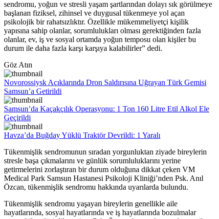
sendromu, yoğun ve stresli yaşam şartlarından dolayı sık görülmeye
başlanan fiziksel, zihinsel ve duygusal tükenmeye yol açan
psikolojik bir rahatsızlıktır. Özellikle mükemmeliyetçi kişilik
yapısına sahip olanlar, sorumlulukları olması gerektiğinden fazla
olanlar, ev, iş ve sosyal ortamda yoğun temposu olan kişiler bu
durum ile daha fazla karşı karşıya kalabilirler” dedi.
Göz Atın
Novorossiysk Açıklarında Dron Saldırısına Uğrayan Türk Gemisi
Samsun’a Getirildi
Samsun’da Kaçakçılık Operasyonu: 1 Ton 160 Litre Etil Alkol Ele
Geçirildi
Havza’da Buğday Yüklü Traktör Devrildi: 1 Yaralı
Tükenmişlik sendromunun sıradan yorgunluktan ziyade bireylerin
stresle başa çıkmalarını ve günlük sorumluluklarını yerine
getirmelerini zorlaştıran bir durum olduğuna dikkat çeken VM
Medical Park Samsun Hastanesi Psikoloji Kliniği’nden Psk. Anıl
Özcan, tükenmişlik sendromu hakkında uyarılarda bulundu.
Tükenmişlik sendromu yaşayan bireylerin genellikle aile
hayatlarında, sosyal hayatlarında ve iş hayatlarında bozulmalar