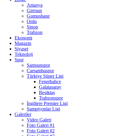
Amasya
Giresun
Gumushane
Ordu
Sinop
Trabzon
Ekonomi
Magazin
Siyaset
Teknoloji
Spor
Samsunspor
Carsambaspor
Türkiye Süper Ligi
Fenerbahçe
Galatasaray
Beşiktaş
Trabzonspor
İngiltere Premier Ligi
Şampiyonlar Ligi
Galeriler
Video Galeri
Foto Galeri #1
Foto Galeri #2