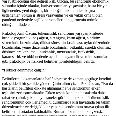
yaşayabileceğini dile getiren Psk. Özcan, bu sendromu ekonomik
sıkıntılar içinde olanlar, kariyer sorunları yaşayanlar, hasta biriyle
ilgilenenler, yeni doğmuş bir bebeğin bakımını tek başına
üstlenenler, yoğun iş stresi yaşayanlar ve en yakın örneği olan
pandemi nedeniyle sağlık personellerinde görmenin mümkün
olduğunu ifade etti.
Psikolog Anıl Özcan, tükenmişlik sendromu yaşayan kişilerde
kronik yorgunluk, baş ağrısı, sırt ağrısı, karın ağrısı, sindirim
sisteminde bozulmalar, dikkat süresinin kısalması, uyku düzeninde
bozulmalar, yeme düzeninde bozulmalar, bitkinlik, sürekli olumsuz
düşüncelere kapılma, unutkanlık, umutsuzluk, isteksizlik,
karamsarlık ve tıbbi nedenle açıklanamayan cilt ve mide sorunları
gibi psikolojik ve fiziksel belirtiler görülebildiğini belirtti.
“Hobiler edinmeye çalışın”
Belirtilerin ilk zamanlarda hafif seyretse de zaman geçtikçe kendini
çok şiddetli bir şekilde gösterdiğinin altını çizen Psk. Özcan, “Bu da
hastaların belirtileri dikkate almamasına ve sendromun erken
teşhisini zorlaştırmaktadır. Erken teşhis konulan hastalarda daha
rahat ve çabuk şekilde iyileşmeler görülebilmektedir. Tükenmişlik
sendromunun çok ilerlemediği durumlarda kişi hayatında bir takım
düzenlemeler ve değişiklikler yaparak sendromun ortaya çıkan ilk
belirtilerini ortadan kaldırabilir. Bunlar düzenli olarak egzersiz