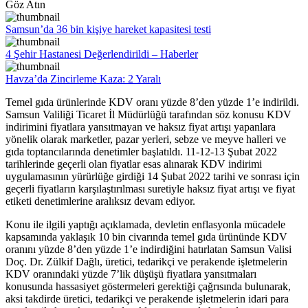
Göz Atın
Samsun’da 36 bin kişiye hareket kapasitesi testi
4 Şehir Hastanesi Değerlendirildi – Haberler
Havza’da Zincirleme Kaza: 2 Yaralı
Temel gıda ürünlerinde KDV oranı yüzde 8’den yüzde 1’e indirildi.
Samsun Valiliği Ticaret İl Müdürlüğü tarafından söz konusu KDV
indirimini fiyatlara yansıtmayan ve haksız fiyat artışı yapanlara
yönelik olarak marketler, pazar yerleri, sebze ve meyve halleri ve
gıda toptancılarında denetimler başlatıldı. 11-12-13 Şubat 2022
tarihlerinde geçerli olan fiyatlar esas alınarak KDV indirimi
uygulamasının yürürlüğe girdiği 14 Şubat 2022 tarihi ve sonrası için
geçerli fiyatların karşılaştırılması suretiyle haksız fiyat artışı ve fiyat
etiketi denetimlerine aralıksız devam ediyor.
Konu ile ilgili yaptığı açıklamada, devletin enflasyonla mücadele
kapsamında yaklaşık 10 bin civarında temel gıda ürününde KDV
oranını yüzde 8’den yüzde 1’e indirdiğini hatırlatan Samsun Valisi
Doç. Dr. Zülkif Dağlı, üretici, tedarikçi ve perakende işletmelerin
KDV oranındaki yüzde 7’lik düşüşü fiyatlara yansıtmaları
konusunda hassasiyet göstermeleri gerektiği çağrısında bulunarak,
aksi takdirde üretici, tedarikçi ve perakende işletmelerin idari para