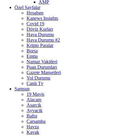
AMP
Özel Sayfalar
Hesabım
Kanews Insights
Covid 19
Döviz Kurları
Hava Durumu
Hava Durumu #2
Kripto Paralar
Borsa
Emtia
Namaz Vakitleri
Puan Durumları
Gazete Manşetleri
Yol Durumu
Canlı Tv
Samsun
19 Mayis
Alacam
Asarcik
Ayvacik
Bafra
Carsamba
Havza
Kavak