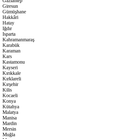
Gaziantep
Giresun
Gümüşhane
Hakkâri
Hatay
Iğdır
Isparta
Kahramanmaraş
Karabük
Karaman
Kars
Kastamonu
Kayseri
Kırıkkale
Kırklareli
Kırşehir
Kilis
Kocaeli
Konya
Kütahya
Malatya
Manisa
Mardin
Mersin
Muğla