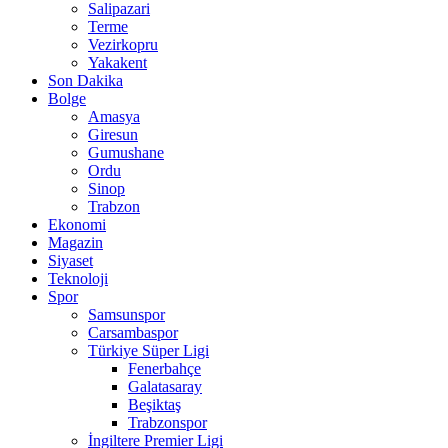
Salipazari
Terme
Vezirkopru
Yakakent
Son Dakika
Bolge
Amasya
Giresun
Gumushane
Ordu
Sinop
Trabzon
Ekonomi
Magazin
Siyaset
Teknoloji
Spor
Samsunspor
Carsambaspor
Türkiye Süper Ligi
Fenerbahçe
Galatasaray
Beşiktaş
Trabzonspor
İngiltere Premier Ligi