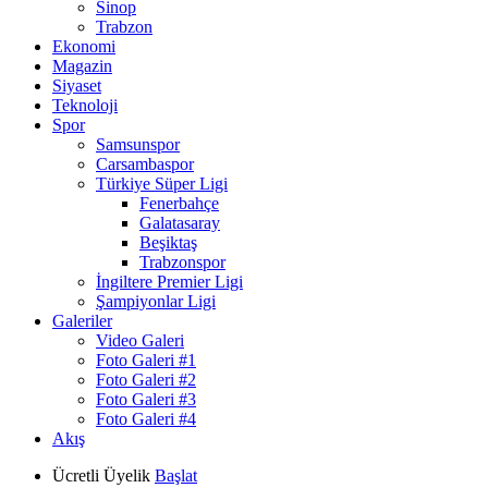
Sinop
Trabzon
Ekonomi
Magazin
Siyaset
Teknoloji
Spor
Samsunspor
Carsambaspor
Türkiye Süper Ligi
Fenerbahçe
Galatasaray
Beşiktaş
Trabzonspor
İngiltere Premier Ligi
Şampiyonlar Ligi
Galeriler
Video Galeri
Foto Galeri #1
Foto Galeri #2
Foto Galeri #3
Foto Galeri #4
Akış
Ücretli Üyelik
Başlat