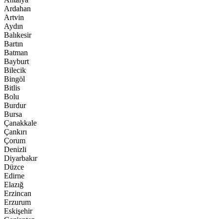
Ardahan
Artvin
Aydın
Balıkesir
Bartın
Batman
Bayburt
Bilecik
Bingöl
Bitlis
Bolu
Burdur
Bursa
Çanakkale
Çankırı
Çorum
Denizli
Diyarbakır
Düzce
Edirne
Elazığ
Erzincan
Erzurum
Eskişehir