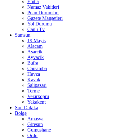
Emtia
Namaz Vakitleri
Puan Durumları
Gazete Manşetleri
Yol Durumu
Canlı Tv
Samsun
19 Mayis
Alacam
Asarcik
Ayvacik
Bafra
Carsamba
Havza
Kavak
Salipazari
Terme
Vezirkopru
Yakakent
Son Dakika
Bolge
Amasya
Giresun
Gumushane
Ordu