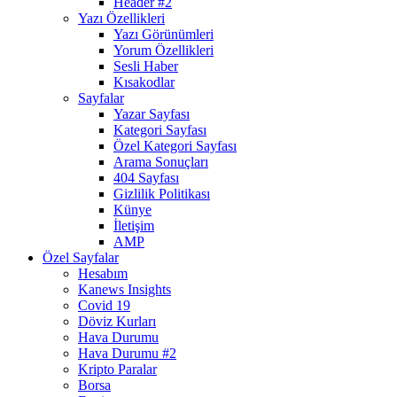
Header #2
Yazı Özellikleri
Yazı Görünümleri
Yorum Özellikleri
Sesli Haber
Kısakodlar
Sayfalar
Yazar Sayfası
Kategori Sayfası
Özel Kategori Sayfası
Arama Sonuçları
404 Sayfası
Gizlilik Politikası
Künye
İletişim
AMP
Özel Sayfalar
Hesabım
Kanews Insights
Covid 19
Döviz Kurları
Hava Durumu
Hava Durumu #2
Kripto Paralar
Borsa