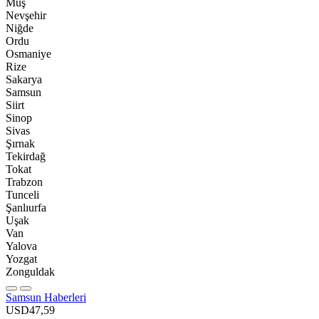
Muş
Nevşehir
Niğde
Ordu
Osmaniye
Rize
Sakarya
Samsun
Siirt
Sinop
Sivas
Şırnak
Tekirdağ
Tokat
Trabzon
Tunceli
Şanlıurfa
Uşak
Van
Yalova
Yozgat
Zonguldak
Samsun Haberleri
USD
47,59