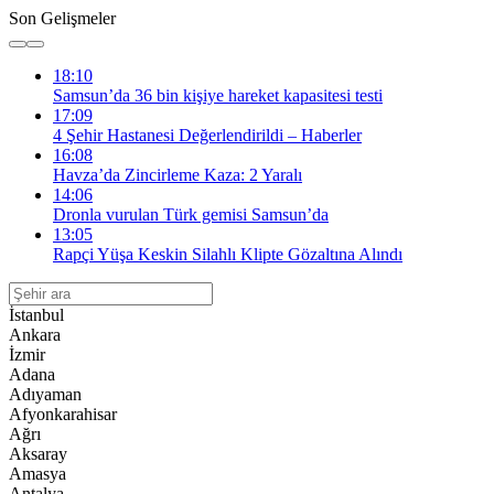
Son Gelişmeler
18:10
Samsun’da 36 bin kişiye hareket kapasitesi testi
17:09
4 Şehir Hastanesi Değerlendirildi – Haberler
16:08
Havza’da Zincirleme Kaza: 2 Yaralı
14:06
Dronla vurulan Türk gemisi Samsun’da
13:05
Rapçi Yüşa Keskin Silahlı Klipte Gözaltına Alındı
İstanbul
Ankara
İzmir
Adana
Adıyaman
Afyonkarahisar
Ağrı
Aksaray
Amasya
Antalya