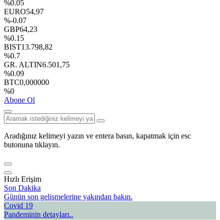
%0.05
EURO
54,97
%-0.07
GBP
64,23
%0.15
BIST
13.798,82
%0.7
GR. ALTIN
6.501,75
%0.09
BTC
0,000000
%0
Abone Ol
Aradığınız kelimeyi yazın ve entera basın, kapatmak için esc
butonuna tıklayın.
Hızlı Erişim
Son Dakika
Günün son gelişmelerine yakından bakın.
Covid 19
Pandeminin detayları..