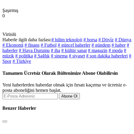
Şaşırmış
0
Virüslü
Haberle ilgili daha fazlası:
# bilim teknoloji
# borsa
# Dövi̇z
# Dünya
# Ekonomi̇
# finans
# Futbol
# güncel haberler
# gündem
# haber
#
haberler
# Hava Durumu
# iha
# kültür sanat
# magazin
# moda
#
müzik
# politika
# Sağlık
# sinema
# siyaset
# son dakika haberleri
#
Spor
# Türki̇ye
Tamamen Ücretsiz Olarak Bültenimize Abone Olabilirsin
Yeni haberlerden haberdar olmak için fırsatı kaçırma ve ücretsiz e-
posta aboneliğini hemen başlat.
Abone Ol
Benzer Haberler